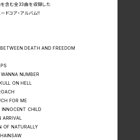
2曲を含む全33曲を収録した
ードコア・アルバム!!
 BETWEEN DEATH AND FREEDOM
OPS
T WANNA NUMBER
SKULL ON HELL
ROACH
UCH FOR ME
N INNOCENT CHILD
N ARRIVAL
EN OF NATURALLY
CHAINSAW