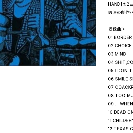
HAND]の
怒濤の傑作ハ
収録曲＞
01 BORDER
02 CHOICE
03 MIND
04 SHIT,C
05 I DON'
06 SMILE 
07 COACK
08 TOO M
09 ....WHE
10 DEAD O
11 CHILDR
12 TEXAS 