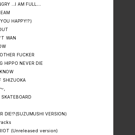
GRY ...I AM FULL....
REAM
 YOU HAPPY!?)
OUT
'T WAN
NOW
 MOTHER FUCKER
G HIPPO NEVER DIE
T KNOW
F SHIZUOKA
～,
E SKATEBOARD
OR DIE!?(SUZUMUSHI VERSION)
tracks
IOT (Unreleased version)