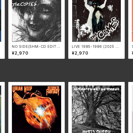
S
NO SIDE(SHM-CD EDITIO
LIVE 1985-1986 (2025 ED
N) /THE COMES SS-96
ITION) /THE COMES SS
¥2,970
¥2,970
5C(仕様:SHM-CD)
-974(仕様:2CD)