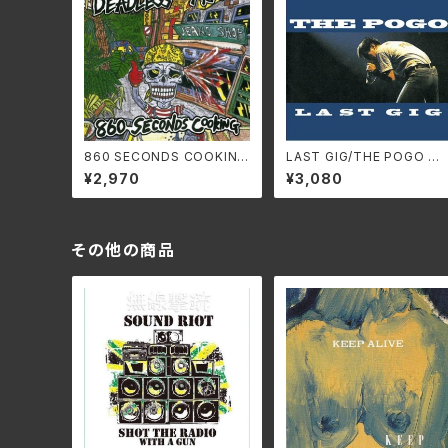
860 SECONDS COOKING
LAST GIG/THE POGO 
+ EP COLLECTION [2025
S-946C (仕様:CD)
¥2,970
¥3,080
EDITION] /DEADLESS MU
SS SS-929C(仕様:CD)
その他の商品