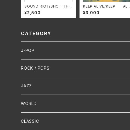
SOUND RIOT/SHOT THE
KEEP ALIVE/KEEP AL
RADIO WITH A GUN HH
-521C(仕様:CD)
¥2,500
¥3,000
-PSY011(仕様:CD)
CATEGORY
J-POP
HR/HM
ROCK / POPS
演歌 / 歌謡曲
Oldies
JAZZ
PUNK/HARDCORE
HR/HM
Vocal
WORLD
Hip-Hop/Dancehall Reggae
Piano
HAWAIIAN
CLASSIC