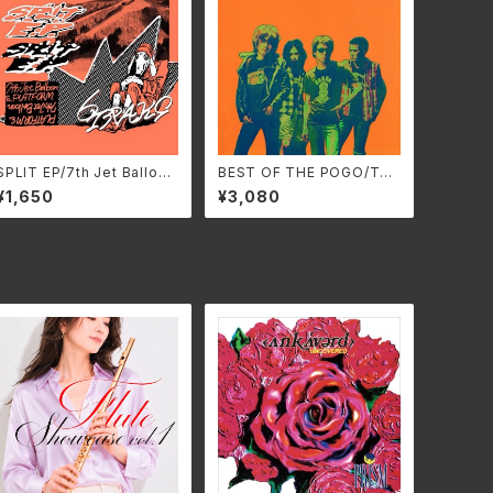
SPLIT EP/7th Jet Balloon
BEST OF THE POGO/THE
& PLATFORM FTPS-08
POGO SS-944C(仕様:C
¥1,650
¥3,080
5(仕様:CD)
D)