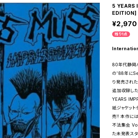
5 YEARS 
EDITION
¥2,970
残り1点
Internatio
80年代静岡
の'88年にSel
り発売された1
追加収録した 
YEARS IM
紙ジャケット
売!! 本作に
不法集会 Vo
た未発表スタジオ