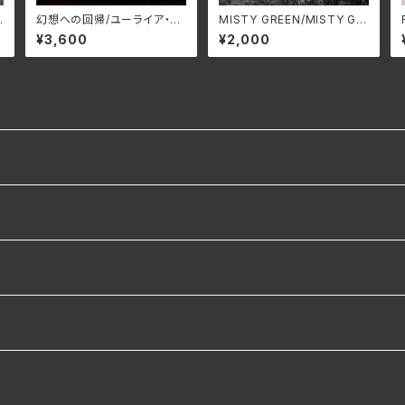
T
幻想への回帰/ユーライア・ヒ
MISTY GREEN/MISTY GR
ープ BELLE-264386(仕様:
EEN S4MG-0306(仕様:C
¥3,600
¥2,000
SHM-CD)
D)