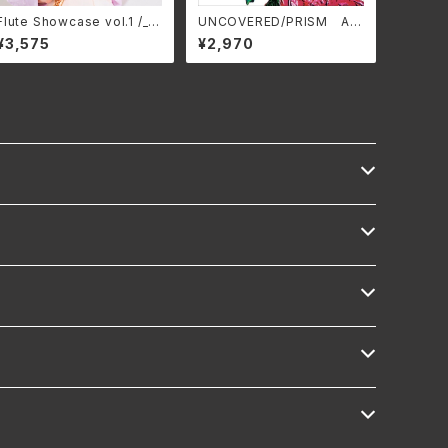
Flute Showcase vol.1 /_フ
UNCOVERED/PRISM AL
ルートショーケース vol.1/Var
T-515C(仕様:CD)
¥3,575
¥2,970
ious Artists GNRS-003
8(仕様:CD)