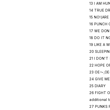
13 I AM HUN
14 TRUE D
15 NO!(ARE
16 PUNCH 
17 WE DON
18 DO IT 
19 LIKE A
20 SLEEPIN
21 I DON'
22 HOPE O
23 OE～,OE
24 GIVE M
25 DIARY
26 FIGHT 
additional 
27 PUNKS R