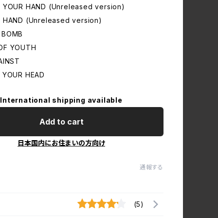
 YOUR HAND (Unreleased version)
 HAND (Unreleased version)
C BOMB
OF YOUTH
AINST
N YOUR HEAD
International shipping available
Add to cart
日本国内にお住まいの方向け
通報する
(5)