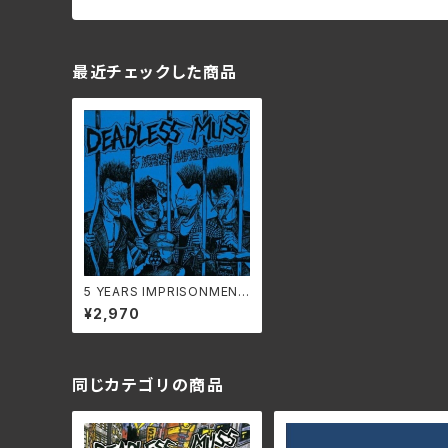
最近チェックした商品
5 YEARS IMPRISONMENT
+ 7 Tracks [2025 EDITIO
¥2,970
N] /DEADLESS MUSS SS
-930C(仕様:CD)
同じカテゴリの商品