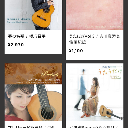
夢の名残 / 橋爪晋平
うたほぎvol.3 / 吉川真澄＆
佐藤紀雄
¥2,970
¥1,100
プレリュード稲葉順子ギタ
武満徹Songsうたうだけ /