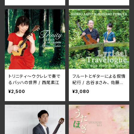
ター） WNCD-1055(仕様:
CD)
トリニティ～ウクレレで奏で
フルートとギターによる叙情
るバッハの世界 / 西尾素江
紀行 / 古谷まさみ、 佐藤紀
雄
¥2,500
¥3,080