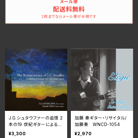
メール便
配送料無料
2枚までならメール便がお得です
J.G.シュタウファーの追憶 2
加藤 奏ギター・リサイタル/
本の19 世紀ギターによる作
加藤奏 WNCD-1054
品集/長谷川郁夫（テルツギ
¥3,300
¥2,970
ター）、植木和輝（プライムギ