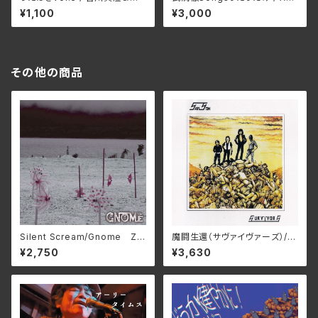
藤紀雄
ustic Ladyland
¥1,100
¥3,000
その他の商品
Silent Scream/Gnome ZD
魔闘⽣還（サヴァイヴァーズ）/サ
R-012(仕様:CD)
ムソン BELLE-264423(仕
¥2,750
¥3,630
様:SHM-CD)