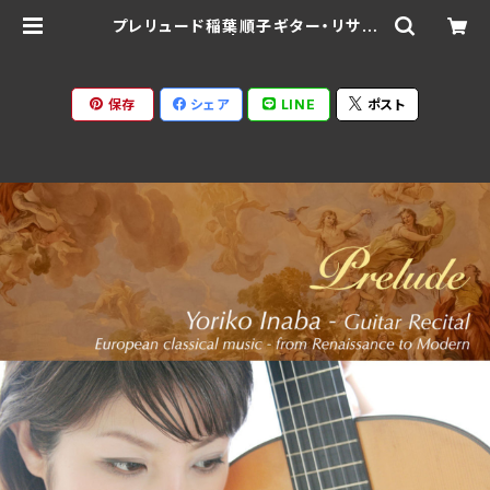
プレリュード稲葉順子ギター・リサイ
タル / 稲葉順子 | Ratspack Reco
rds
保存
シェア
LINE
ポスト