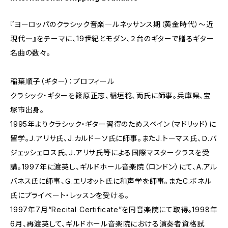
『ヨーロッパのクラシック音楽―ルネッサンス期（黄金時代）〜近
現代―』をテーマに、19世紀とモダン、２台のギターで贈るギター
名曲の数々。
稲葉順子（ギター）：プロフィール
クラシック・ギターを篠原正志、稲垣稔、両氏に師事。兵庫県、宝
塚市出身。
1995年よりクラシック・ギター習得のためスペイン（マドリッド）に
留学。Ｊ.アリサ氏、J.カルドーソ氏に師事。またJ.トーマス氏、Ｄ.バ
ジェッシェロス氏、Ｊ.アリサ氏等による国際マスタークラスを受
講。1997年に渡英し、ギルドホール音楽院（ロンドン）にて、A.アル
バネス氏に師事、Ｇ.エリオット氏に和声学を師事。またC.ボネル
氏にプライベート・レッスンを受ける。
1997年7月“Recital Certificate”を同音楽院にて取得。1998年
6月、再渡英して、ギルドホール音楽院における演奏者資格試