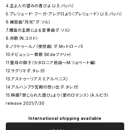
4.主よ人の望みの喜びよ（J.S.バッハ）
5.プレリュード･フーガ･アレグロより〈プレリュード〉（J.S.バッハ）
6.練習曲“月光”（F.ソル）
7.魔笛の主題による変奏曲（F.ソル）
8.舟歌（N.コスト）
9.ノクトゥールノ（夜想曲）（F.M=トローバ）
10.ドビュッシー賛歌（M.deファリャ）
11.聖母の御子（カタロニア民謡〜M.リョベート編）
12.ラグリマ（F.タレガ）
13.アストゥーリアス（I.アルベニス）
14.アルハンブラ宮殿の想い出（F.タレガ）
15.映画『禁じられた遊び』より〈愛のロマンス〉（A.ルビラ）
release 2021/7/30
International shipping available