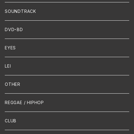
Dixie / New Orleans
Flute
SOUNDTRACK
FUNK
Violin
DVD・BD
Cello
EYES
Guitar / Ukulele
LEI
Mandolin
OTHER
声楽
REGGAE / HIPHOP
吹奏楽
CLUB