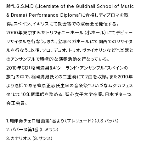
験“L.G.S.M.D.(Licentiate of the Guildhall School of Music
& Drama) Performance Diploma”に合格しディプロマを取
得。スペイン、イギリスにて教会等での演奏会を開催する。
2000年東京すみだトリフォニーホール（小ホール）にてデビュー
リサイタルを行なう。また、宝塚ベガホールにて関西でのリサイタ
ルを行なう。以後、ソロ、デュオ、トリオ、ヴァイオリンなど他楽器と
のアンサンブルで積極的な演奏活動を行なっている。
2010年CD「稲岡満男&ギターランド・アンサンブル“スペインの
旅”」の中で、稲岡満男氏との二重奏にて2曲を収録。また2010年
より恩師である篠原正志氏主宰の音楽祭“いいづなムジカフェス
タ”にて10年間講師を務める。聖心女子大学卒業。日本ギター協
会正会員。
1.無伴奏チェロ組曲第1番より〈プレリュード〉（J.S.バッハ）
2.パバーヌ第1番（L.ミラン）
3.カナリオス（G.サンス）