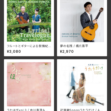
フルートとギターによる叙情紀
夢の名残 / 橋爪晋平
行 / 古谷まさみ、 佐藤紀雄
¥3,080
¥2,970
うたほぎvol.3 / 吉川真澄＆佐
武満徹Songsうたうだけ / Aco