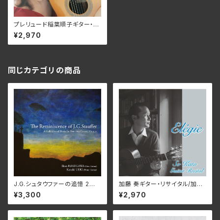
プレリュード稲葉順子ギター・リ
サイタル / 稲葉順子
¥2,970
同じカテゴリの商品
J.G.シュタウファーの追憶 2本
加藤 奏ギター・リサイタル/加藤
の19 世紀ギターによる作品集/
奏 WNCD-1054
¥3,300
¥2,970
長谷川郁夫（テルツギター）、植
木和輝（プライムギター） WN
CD-1055(仕様:CD)