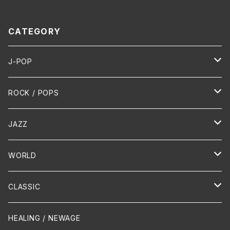
CATEGORY
J-POP
HR/HM
ROCK / POPS
演歌 / 歌謡曲
Oldies
JAZZ
PUNK/HARDCORE
HR/HM
Vocal
WORLD
Hip-Hop/Dancehall Reggae
Piano
HAWAIIAN
CLASSIC
Crossover / Fusion
Chanson
Piano
HEALING / NEWAGE