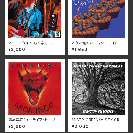
アーリータイムス/ミネマモル
どうか健やかに！/シーサイドス
SSRC-010(仕様:CD)
ー。 ROJI-003(仕様:CD)
¥2,000
¥1,650
魔界再来/ユーライア‧ヒープ
MISTY GREEN/MISTY GREE
BELLE-264334(仕様:SHM-
N S4MG-0306(仕様:CD)
¥3,600
¥2,000
CD)