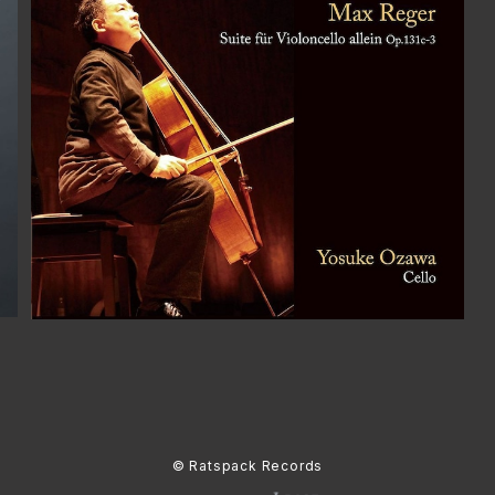
コダーイ／無伴奏チェロ・ソナタレーガー／無伴奏チェ
ロ組曲第3番 / 小澤洋介
¥2,970
© Ratspack Records