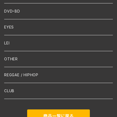
FUNK
Violin
DVD・BD
Cello
EYES
Guitar / Ukulele
LEI
Mandolin
OTHER
声楽
REGGAE / HIPHOP
吹奏楽
CLUB
古楽
商品一覧に戻る