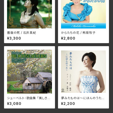
薔薇の死 / 石井真紀
からたちの花 / 熊坂牧子
¥3,300
¥2,800
シューベルト：歌曲集 「美しき水
夢みたものは～にほんのうた～
車小屋の娘」D 795, Op.25 /
/ ソプラノ：村松織部(むらまつお
¥3,080
¥2,200
ディートリヒ・ヘンシェル、岡原慎
りべ) ピアノ：東由輝子(ひがしゆ
也
きこ)