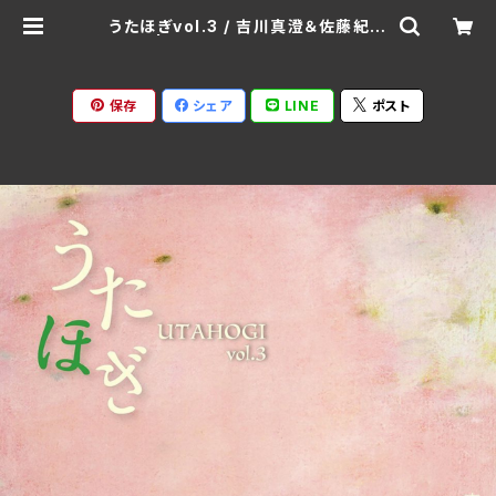
うたほぎvol.3 / 吉川真澄＆佐藤紀雄
| Ratspack Records
保存
シェア
LINE
ポスト