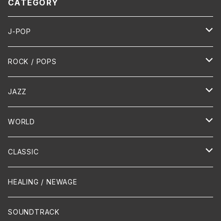
CATEGORY
J-POP
HR/HM
ROCK / POPS
演歌 / 歌謡曲
Oldies
JAZZ
PUNK/HARDCORE
HR/HM
Vocal
WORLD
Hip-Hop/Dancehall Reggae
Piano
HAWAIIAN
CLASSIC
Crossover / Fusion
Chanson
Piano
HEALING / NEWAGE
Dixie / New Orleans
Flute
SOUNDTRACK