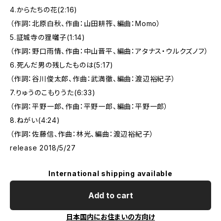
4.からたちの花(2:16)
（作詞：北原白秋、作曲：山田耕筰、編曲：Momo）
5.証城寺の狸囃子(1:14)
（作詞：野口雨情、作曲：中山晋平、編曲：アタナス・ウルクズノフ）
6.死んだ男の残したものは(5:17)
（作詞：谷川俊太郎、作曲：武満徹、編曲：渡辺裕紀子）
7.りゅうのこもりうた(6:33)
（作詞：平野一郎、作曲：平野一郎、編曲：平野一郎）
8.ねがい(4:24)
（作詞：佐藤信、作曲：林光、編曲：渡辺裕紀子）
release 2018/5/27
International shipping available
Add to cart
日本国内にお住まいの方向け