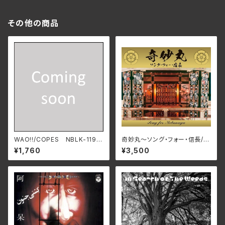
その他の商品
WAO!!/COPES NBLK-119
奇妙丸～ソング・フォー・信長/V
(仕様:CD)
arious Artists RPES-4869
¥1,760
¥3,500
(仕様:CD)