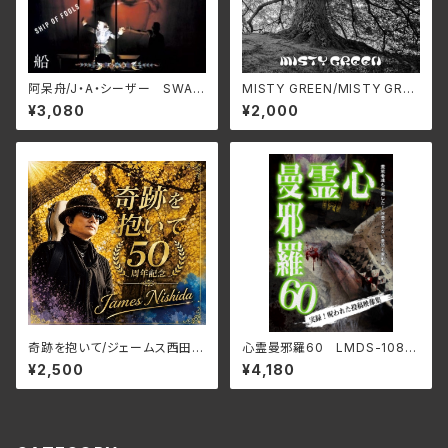
阿呆舟/J・A・シーザー SWAX
MISTY GREEN/MISTY GREE
-89D(仕様:CD)
N S4MG-0306(仕様:CD)
¥3,080
¥2,000
奇跡を抱いて/ジェームス西田
心霊曼邪羅60 LMDS-108
JMG-37(仕様:CD)
(仕様:DVD)
¥2,500
¥4,180