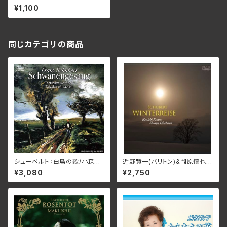
藤紀雄
¥1,100
同じカテゴリの商品
シューベルト：白鳥の歌/小森輝
近野賢一(バリトン)&岡原慎也
彦&宮﨑貴子 NARD-5090
(ピアノ) / シューベルト：冬の旅
¥3,080
¥2,750
(仕様:CD)
NARC-2180