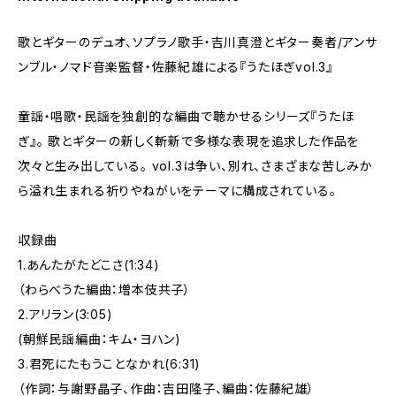
歌とギターのデュオ、ソプラノ歌手・吉川真澄とギター奏者/アンサ
ンブル・ノマド音楽監督・佐藤紀雄による『うたほぎvol.3』
童謡・唱歌・民謡を独創的な編曲で聴かせるシリーズ『うたほ
ぎ』。 歌とギターの新しく斬新で多様な表現を追求した作品を
次々と生み出している。 vol.3は争い、別れ、さまざまな苦しみか
ら溢れ生まれる祈りやねがいをテーマに構成されている。
収録曲
1.あんたがたどこさ(1:34)
（わらべうた編曲：増本伎共子）
2.アリラン(3:05)
(朝鮮民謡編曲：キム・ヨハン)
3.君死にたもうことなかれ(6:31)
（作詞：与謝野晶子、作曲：吉田隆子、編曲：佐藤紀雄）