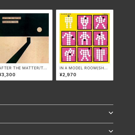
AFTER THE MATTER/TO
IN A MODEL ROOM(SHM-
MOHIKO KIRA HARV-00
CD EDITION)/P-MODEL
¥3,300
¥2,970
25(仕様:CD)
SS-1001A(仕様:SHM-CD)