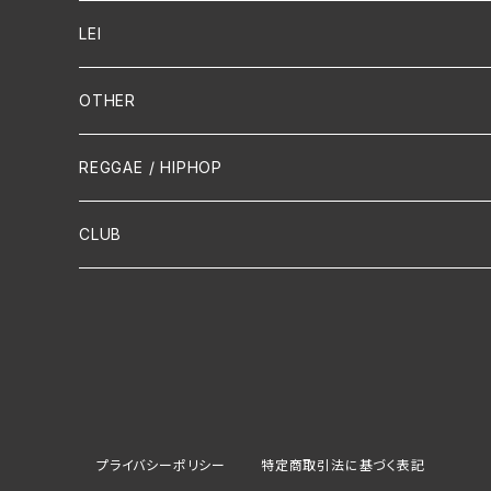
Guitar / Ukulele
LEI
Mandolin
OTHER
声楽
REGGAE / HIPHOP
吹奏楽
CLUB
古楽
Contemporary / Avangarde
プライバシーポリシー
特定商取引法に基づく表記