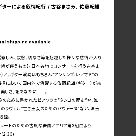
ギターによる叙情紀行 / 古谷まさみ、 佐藤紀雄
nal shipping available
、【悲しみ、哀愁、切なさ等を超越した様々な感情が入り
緒が伴うもの】。日本各地でコンサートを行う古谷ま
ト）と、ギター演奏はもちろん“アンサンブル・ノマド”の
揮において国内外で活躍する佐藤紀雄（ギター）が紡
美しさ」をあなたに----。
タのために書かれたピアソラの“タンゴの歴史”や、誰
のラヴェル“亡き王女のためのパヴァーヌ”など、珠玉
収録。
リュートのための古風な舞曲とアリア第3組曲より
(2:36)