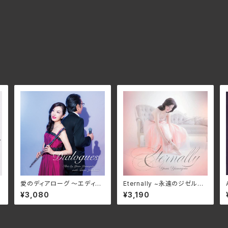
フ
愛のディアローグ ～エディッ
Eternally ~永遠のジゼル~ /
r
ト・ピアフを讃えて～/山形由
山形由美 IMGN-5003
¥3,080
¥3,190
美・ 米金孝雄・ 榎本潤 WIM
C-1001