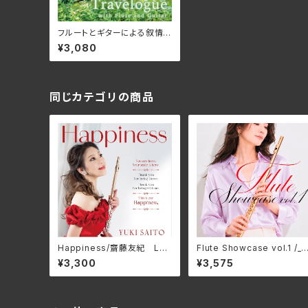
フルートとギターによる叙情
紀行 / 古谷まさみ、 佐藤紀雄
¥3,080
同じカテゴリの商品
Happiness/齋藤友紀 LU
Flute Showcase vol.1 /_
CE-1104(仕様:CD)
ルートショーケース vol.1/Va
¥3,300
¥3,575
ious Artists GNRS-003
8(仕様:CD)