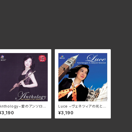
Anthology~愛のアンソロジ
Luce ~ヴェネツィアの光と夢
ー~ / 山形由美 加藤昌則(p)
~ / 山形由美 IMGN-5001
¥3,190
¥3,190
IMGN-5002