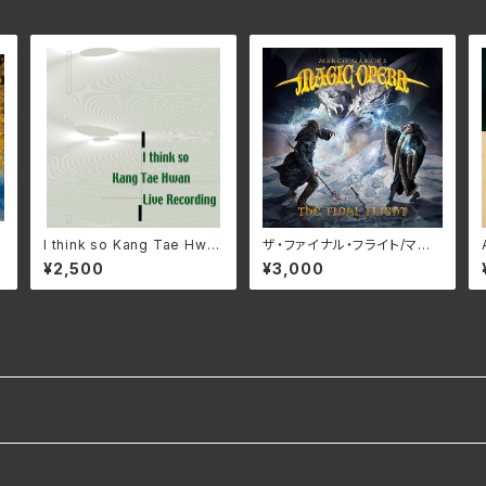
I think so Kang Tae Hwa
ザ・ファイナル・フライト/マル
n Live Recording/姜 泰煥
コ・ガラウズ・マジック・オペ
¥2,500
¥3,000
カン・テーファン IMA-SZO
ラ RBNCD-1472(仕様:C
K0(仕様:CD)
D)