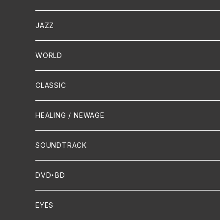
演歌 / 歌謡曲
Oldies
JAZZ
PUNK/HARDCORE
HR/HM
Vocal
WORLD
Hip-Hop/Dancehall Reggae
Piano
HAWAIIAN
CLASSIC
Crossover / Fusion
Chanson
Piano
HEALING / NEWAGE
Dixie / New Orleans
Flute
SOUNDTRACK
FUNK
Violin
DVD・BD
Cello
EYES