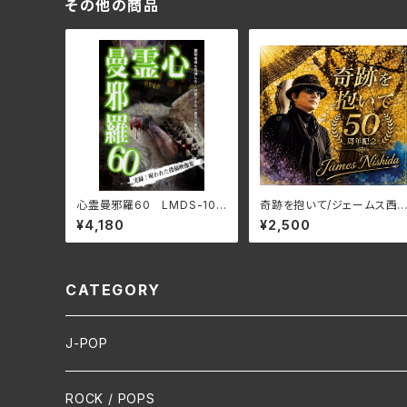
その他の商品
心霊曼邪羅60 LMDS-108
奇跡を抱いて/ジェームス西
(仕様:DVD)
田 JMG-37(仕様:CD)
¥4,180
¥2,500
CATEGORY
J-POP
HR/HM
ROCK / POPS