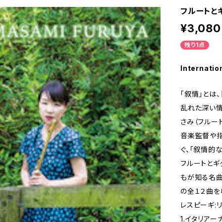
フルートと
¥3,080
残り1点
Internatio
「叙情」とは
乱れた深い情
さみ（フルー
音楽監督や指
ぐ、「叙情的な
フルートとギ
もが知る名曲
の全１２曲を
レスピーギ:
1.イタリアーナ