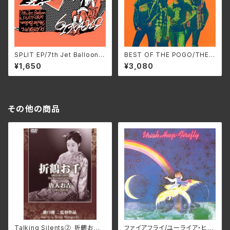
SPLIT EP/7th Jet Balloon &
BEST OF THE POGO/THE P
PLATFORM FTPS-085(仕
OGO SS-944C(仕様:CD)
¥1,650
¥3,080
様:CD)
その他の商品
Talking Silents②_折鶴お千、
ファイアフライ/ユーライア・ヒー