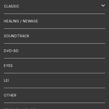
Hip-Hop/Dancehall Reggae
Piano
HAWAIIAN
CLASSIC
Crossover / Fusion
Chanson
Piano
HEALING / NEWAGE
Dixie / New Orleans
Flute
SOUNDTRACK
FUNK
Violin
DVD・BD
Cello
EYES
Guitar / Ukulele
LEI
Mandolin
OTHER