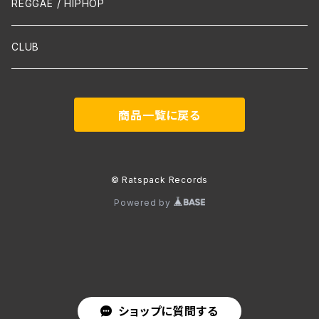
声楽
REGGAE / HIPHOP
吹奏楽
CLUB
古楽
商品一覧に戻る
Contemporary / Avangarde
© Ratspack Records
Powered by
ショップに質問する