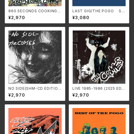
860 SECONDS COOKING +
LAST GIG/THE POGO SS
EP COLLECTION [2025 EDI
-946C (仕様:CD)
¥2,970
¥3,080
TION] /DEADLESS MUSS
SS-929C(仕様:CD)
NO SIDE(SHM-CD EDITIO
LIVE 1985-1986 (2025 EDIT
N) /THE COMES SS-965
ION) /THE COMES SS-97
¥2,970
¥2,970
C(仕様:SHM-CD)
4(仕様:2CD)