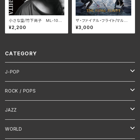
小さな空/竹下尚子 ML-1048
ザ・ファイナル・フライト/マルコ・
(仕様:CD)
ガラウズ・マジック・オペラ RB
¥2,200
¥3,000
NCD-1472(仕様:CD)
CATEGORY
J-POP
HR/HM
ROCK / POPS
演歌 / 歌謡曲
Oldies
JAZZ
PUNK/HARDCORE
HR/HM
Vocal
WORLD