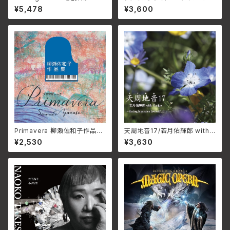
唐人お吉 DMSF-1007(仕様:
プ BELLE-264388(仕様:SH
¥5,478
¥3,600
DVD)
M-CD)
Primavera 柳瀬佐和子作品集/
天周地音17/若月佑輝郎 with
ユーオーディア・アンサンブル、
Garjue TXTH-0043(仕様:
¥2,530
¥3,630
蜷川いづみ、工藤美穂、Duo FR
CD)
IEDEN MCDN-1171(仕様:C
D)