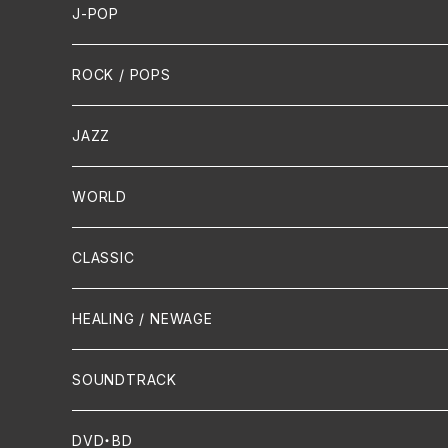
J-POP
HR/HM
ROCK / POPS
演歌 / 歌謡曲
Oldies
JAZZ
PUNK/HARDCORE
HR/HM
Vocal
WORLD
Hip-Hop/Dancehall Reggae
Piano
HAWAIIAN
CLASSIC
Crossover / Fusion
Chanson
Piano
HEALING / NEWAGE
Dixie / New Orleans
Flute
SOUNDTRACK
FUNK
Violin
DVD・BD