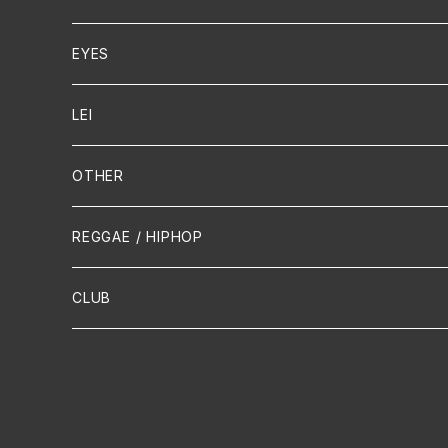
Cello
EYES
Guitar / Ukulele
LEI
Mandolin
OTHER
声楽
REGGAE / HIPHOP
吹奏楽
CLUB
古楽
Contemporary / Avangarde