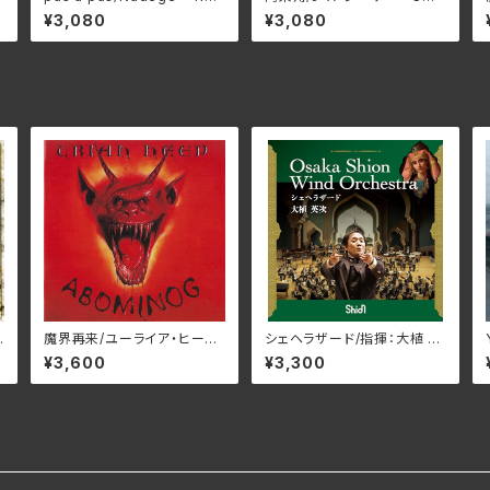
PSODIE-A1801(仕様:12イン
X-89C(仕様:CD)
¥3,080
¥3,080
チレコード)
魔界再来/ユーライア‧ヒー
シェヘラザード/指揮：大植 英
プ BELLE-264334(仕様:
次 吹奏楽：Osaka Shion Wi
¥3,600
¥3,300
SHM-CD)
nd Orchestra WKOS-01
6(仕様:CD)