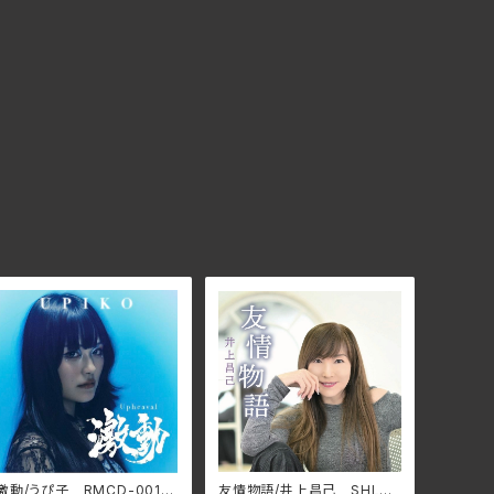
激動/うぴ子 RMCD-001
友情物語/井上昌己 SHLA-