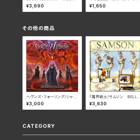
001
たかはしごう APM-0001
¥3,690
¥1,650
(仕様:CD)
その他の商品
ヘヴンズ・フォーリング/シャド
『魔界戦⼠/サムソン BELLE
ウボーン RBNCD-1471(仕
-264425(仕様:SHM-CD)
¥3,000
¥3,630
様:CD)
CATEGORY