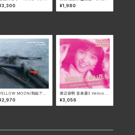
(仕様:CD)
0022(仕様:CD)
¥3,300
¥1,980
YELLOW MOON/和田アキ
渡辺宙明 音楽選3 Version
ラ ALT-527C(仕様:CD)
2/田中由美子、根本由美、成
¥2,970
¥3,056
松こだま 3SCD-0072(仕
様:CD)