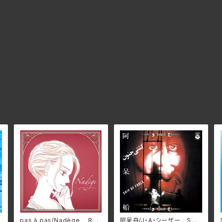
pas à pas/Nadège RHA
阿呆舟/J・A・シーザー SWA