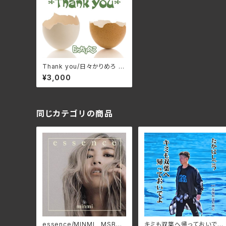
Thank you/日々かりめろ H
BKR-019(仕様:CD)
¥3,000
同じカテゴリの商品
essence/MINMI MSBU-
キミも双葉へ帰っておいでよ/