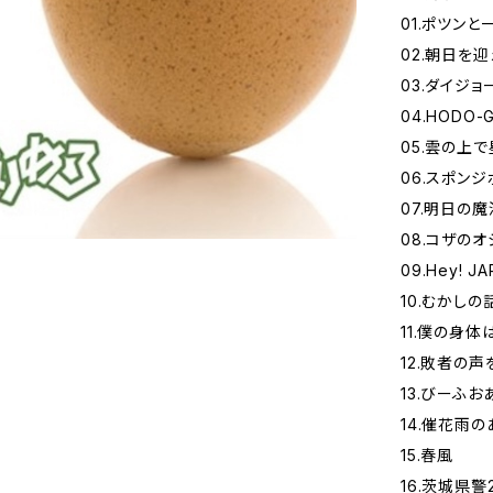
01.ポツンと
02.朝日を
03.ダイジョ
04.HODO-G
05.雲の上
06.スポンジ
07.明日の魔
08.コザの
09.Hey! JAP
10.むかしの
11.僕の身
12.敗者の
13.びーふお
14.催花雨の
15.春風
16.茨城県警