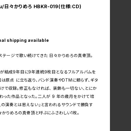
ou/日々かりめろ HBKR-019(仕様:CD)
nal shipping available
ステージで歌い続けてきた 日々かりめろの真骨頂。
が結成9年目に9年連続9枚目となるフルアルバムを
回は原点 に立ち返り、バンド演奏やDTMに頼らず、ギタ
けで収録。修正もなければ、 装飾も一切ない、とにか
わった作品となった。二人が 9 年の歳月をかけて培
人の演奏とは思えない」と言われるサウンドで勝負す
々かりめろの真骨頂と呼ぶにふさわしい1枚。