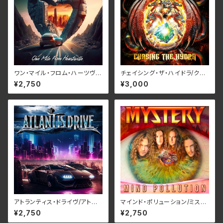
ワン・マイル・フロム・ハーツヴィ
チェイシング・ザ・ハイドラ/クリ
ル/フローズン・レイン RBNCD-
ムゾン・グローリー RBNCD-1
¥2,750
¥3,000
1383
467(仕様:CD)
アトランティス・ドライヴ/アトラ
マインド・ポリューション/ミステ
ンティス・ドライヴ RBNCD-1
リー RBNCD-1401(仕様:CD)
¥2,750
¥2,750
406(仕様:CD)