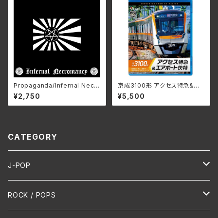
Propaganda/Infernal Necr
京成3100形 アクセス特急&エ
omancy ZDR-073(仕様:C
アポート快特 成田空港〜押
¥2,750
¥5,500
D)
上〜泉岳寺〜羽田空港第1・第2
ターミナル/ビコム ブルーレイ
シリーズ VB-6888(仕様:Blu-r
ay)
CATEGORY
J-POP
HR/HM
ROCK / POPS