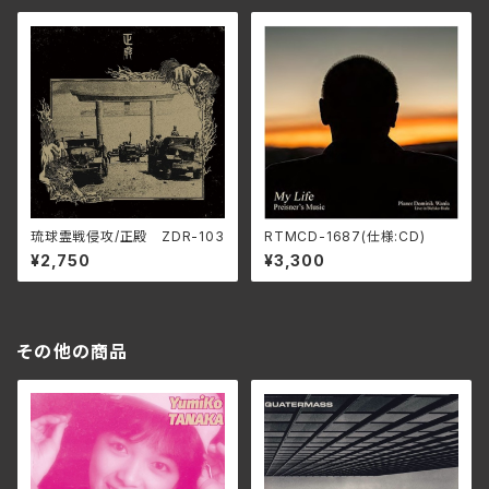
琉球霊戦侵攻/正殿 ZDR-103
RTMCD-1687(仕様:CD)
¥2,750
¥3,300
その他の商品