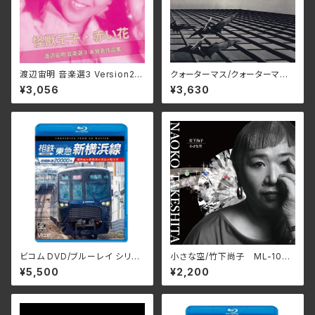
渡辺宙明 音楽選3 Version2/
クォーターマス/クォーターマ
田中由美子、根本由美、成松こだ
ス BELLE-264426(仕様:SH
¥3,056
¥3,630
ま 3SCD-0072(仕様:CD)
M-CD)
ビコム DVD/ブルーレイ シリー
小さな空/竹下尚子 ML-1048
ズ 相模鉄道20000系 相鉄・
(仕様:CD)
¥5,500
¥2,200
東急新横浜線 4K撮影作品 湘
南台～新横浜～渋谷～和光
市 VB-685(仕様:ブルーレイ)