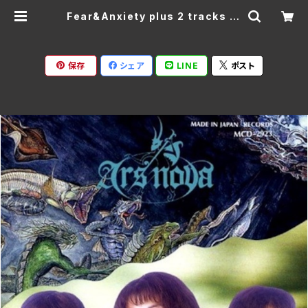
Fear&Anxiety plus 2 tracks [2
025edition] /アルスノヴァ ALT-
1C(仕様:CD) | Ratspack Recor
ds
保存
シェア
LINE
ポスト