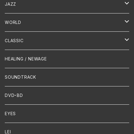
演歌 / 歌謡曲
Oldies
JAZZ
PUNK/HARDCORE
HR/HM
Vocal
WORLD
Hip-Hop/Dancehall Reggae
Piano
HAWAIIAN
CLASSIC
Crossover / Fusion
Chanson
Piano
HEALING / NEWAGE
Dixie / New Orleans
Flute
SOUNDTRACK
FUNK
Violin
DVD・BD
Cello
EYES
Guitar / Ukulele
LEI