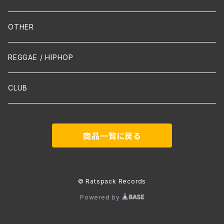
Mandolin
OTHER
声楽
REGGAE / HIPHOP
吹奏楽
CLUB
古楽
商品一覧に戻る
Contemporary / Avangarde
© Ratspack Records
Powered by