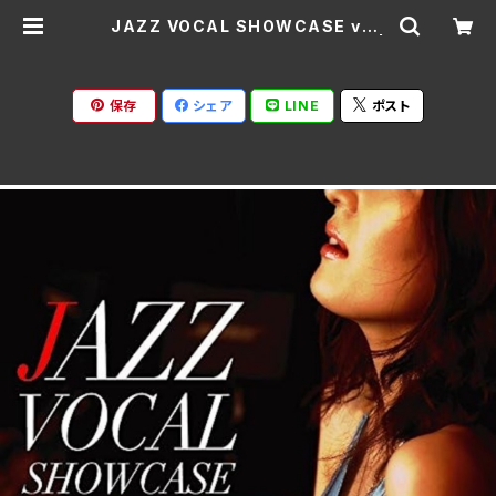
JAZZ VOCAL SHOWCASE vol.
1/V.A. GNRS-0011(仕様:CD) |
Ratspack Records
保存
シェア
LINE
ポスト