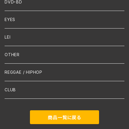
FUNK
Violin
DVD・BD
Cello
EYES
Guitar / Ukulele
LEI
Mandolin
OTHER
声楽
REGGAE / HIPHOP
吹奏楽
CLUB
古楽
商品一覧に戻る
Contemporary / Avangarde