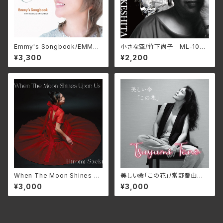
Emmy's Songbook/EMMY
小さな空/竹下尚子 ML-1048
（エミー） YPM-089
(仕様:CD)
¥3,300
¥2,200
When The Moon Shines U
美しい命「この花」/當野都由
pon Us/HIROMI SAEKI GN
美 GNM-1027(仕様：CD)
¥3,000
¥3,000
M-1022