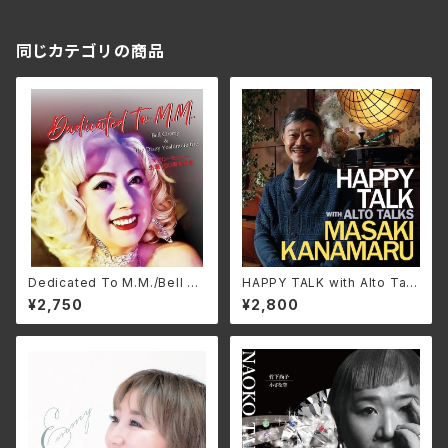
同じカテゴリの商品
Dedicated To M.M./Bell Ch
HAPPY TALK with Alto Talk
erry BELL-001(仕様:CD)
s/金丸正城 RPCJ-7010(仕
¥2,750
¥2,800
様:CD)