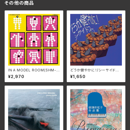
その他の商品
IN A MODEL ROOM(SHM-C
どうか健やかに！/シーサイドス
D EDITION)/P-MODEL SS
ー。 ROJI-003(仕様:CD)
¥2,970
¥1,650
-1001A(仕様:SHM-CD)