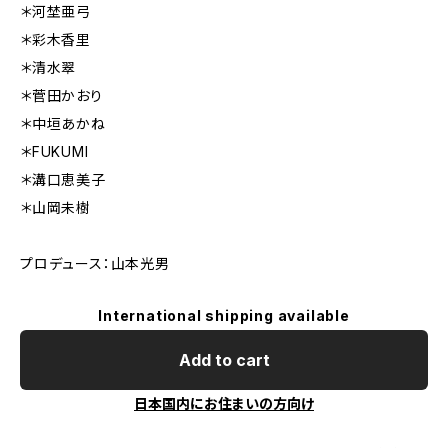
＊河埜亜弓
＊彩木香里
＊清水翠
＊菅田かおり
＊中垣あかね
＊FUKUMI
＊溝口恵美子
＊山岡未樹
プロデュース：山本光男
International shipping available
Add to cart
日本国内にお住まいの方向け