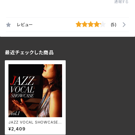
通報する
レビュー
(5)
最近チェックした商品
JAZZ VOCAL SHOWCASE v
ol.1/V.A. GNRS-0011(仕様:
¥2,409
CD)