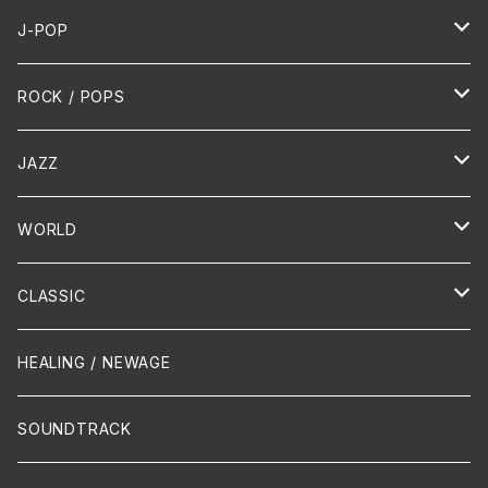
J-POP
HR/HM
ROCK / POPS
演歌 / 歌謡曲
Oldies
JAZZ
PUNK/HARDCORE
HR/HM
Vocal
WORLD
Hip-Hop/Dancehall Reggae
Piano
HAWAIIAN
CLASSIC
Crossover / Fusion
Chanson
Piano
HEALING / NEWAGE
Dixie / New Orleans
Flute
SOUNDTRACK