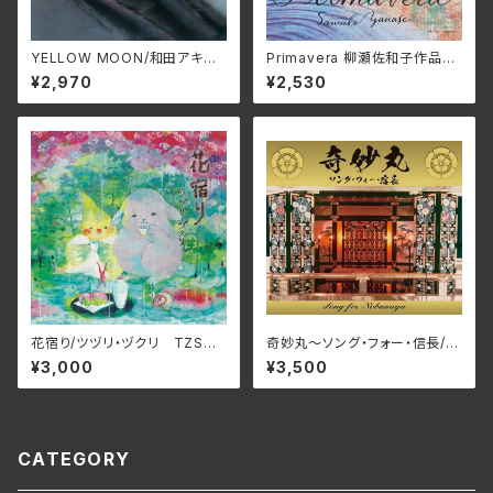
YELLOW MOON/和田アキ
Primavera 柳瀬佐和子作品集/
ラ ALT-527C(仕様:CD)
ユーオーディア・アンサンブル、
¥2,970
¥2,530
蜷川いづみ、工藤美穂、Duo FR
IEDEN MCDN-1171(仕様:C
D)
花宿り/ツヅリ・ヅクリ TZSO-
奇妙丸～ソング・フォー・信長/V
0007(仕様:CD)
arious Artists RPES-4869
¥3,000
¥3,500
(仕様:CD)
CATEGORY