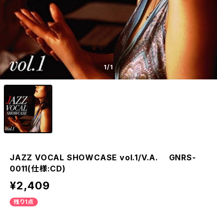
1
/1
JAZZ VOCAL SHOWCASE vol.1/V.A. GNRS-
0011(仕様:CD)
¥2,409
残り1点