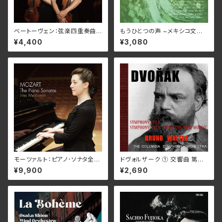
ベートーヴェン：弦楽四重奏曲
もうひとつの声 ~メキシコ文化
全集Ⅲ/ひばり弦楽四重奏団 N
に魅了~/オニックス・アンサンブ
¥4,400
¥3,080
ARD-5095_6(仕様:2CD)
ル他 TFCC-2004
モーツァルト：ピアノ･ソナタ全
ドヴォルザーク ① 交響曲 第８
集/イリーナ・メジューエワ WK
番 ト長調 作品88 ② 交響曲 第
¥9,900
¥2,690
SP-1022_28(仕様:7CD)
９番 ホ短調 作品95「新世界か
ら」/ブルーノ・ワルター 指揮 コ
ロンビア交響楽団 TKC-378
(仕様:LP)