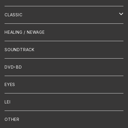
Hip-Hop/Dancehall Reggae
Piano
HAWAIIAN
CLASSIC
Crossover / Fusion
Chanson
Piano
HEALING / NEWAGE
Dixie / New Orleans
Flute
SOUNDTRACK
FUNK
Violin
DVD・BD
Cello
EYES
Guitar / Ukulele
LEI
Mandolin
OTHER