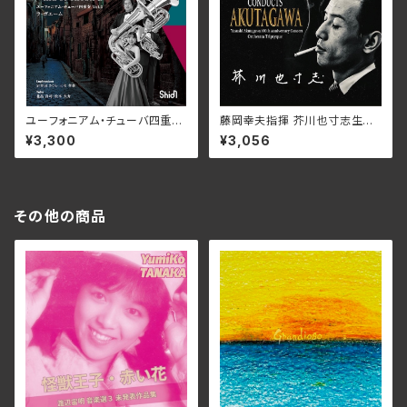
ユーフォニアム・チューバ四重奏
藤岡幸夫指揮 芥川也寸志生誕1
vol.2 ラ・ボエーム/Osaka Shi
00年記念コンサート/藤岡幸夫
¥3,300
¥3,056
on Wind Orchestra ユーフォ
3SCD-0080(仕様:CD)
ニアム・チューバ四重奏 Eupho
nium 岩井田さくら・三宅孝典 T
uba 北畠真司・松本大介 WK
OS-020(仕様:CD)
その他の商品