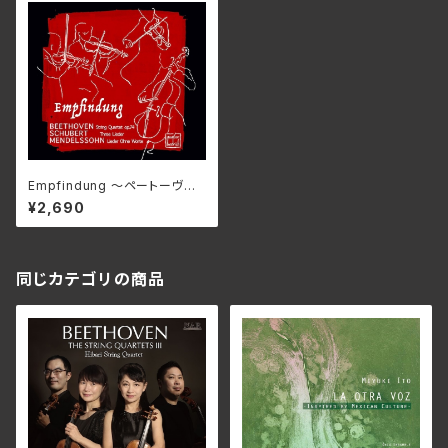
Empfindung ～ペートーヴェ
ン、ジューベルト。メンデルスソー
¥2,690
ン/ベドリッシュ弦楽四重奏団
BR-291210(仕様:CD)
同じカテゴリの商品