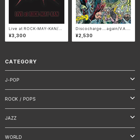
Live at ROCK-MAY-KAN/V
Discocharge....again/V.A.
OLCANO BFLC-002(仕様:
HCK-2026(仕様:CD)
¥3,300
¥2,530
CD)
CATEGORY
J-POP
HR/HM
ROCK / POPS
演歌 / 歌謡曲
Oldies
JAZZ
PUNK/HARDCORE
HR/HM
Vocal
WORLD