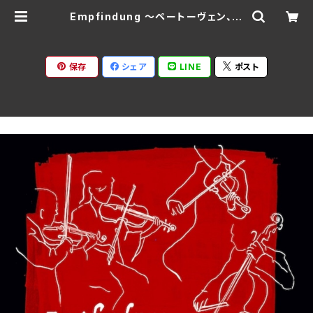
Empfindung ～ペートーヴェン、ジ
ューベルト。メンデルスソーン/ベドリ
ッシュ弦楽四重奏団 BR-291210
(仕様:CD) | Ratspack Records
保存
シェア
LINE
ポスト