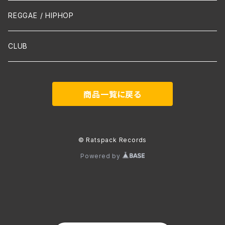
声楽
REGGAE / HIPHOP
吹奏楽
CLUB
古楽
商品一覧に戻る
Contemporary / Avangarde
© Ratspack Records
Powered by