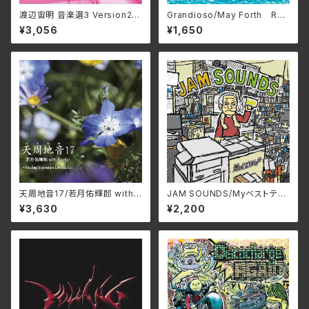
渡辺宙明 音楽選3 Version2/
Grandioso/May Forth RC
田中由美子、根本由美、成松こだ
TR-1131(仕様:CD)
¥3,056
¥1,650
ま 3SCD-0072(仕様:CD)
天周地音17/若月佑輝郎 with
JAM SOUNDS/Myベストテー
Garjue TXTH-0043(仕様:
プ RTN-024(仕様:CD)
¥3,630
¥2,200
CD)