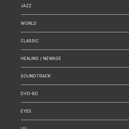
演歌 / 歌謡曲
Oldies
JAZZ
PUNK/HARDCORE
HR/HM
Vocal
WORLD
Hip-Hop/Dancehall Reggae
Piano
HAWAIIAN
CLASSIC
Crossover / Fusion
Chanson
Piano
HEALING / NEWAGE
Dixie / New Orleans
Flute
SOUNDTRACK
FUNK
Violin
DVD・BD
Cello
EYES
Guitar / Ukulele
LEI