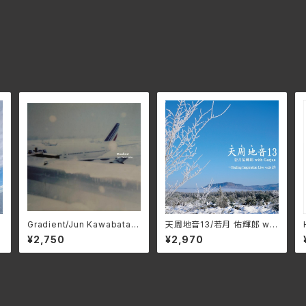
Gradient/Jun Kawabata A
天周地音13/若月 佑輝郎 wit
仕
P-1105
h Garjue TXTH-0037(仕
¥2,750
¥2,970
様:CD)