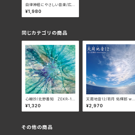
自律神経にやさしい音楽/広
橋真紀子 DLMF-3906(仕
¥1,980
様:CD)
同じカテゴリの商品
心眼抄/北野善知 ZEKR-10
天周地音12/若月 佑輝郎 wit
08
h Garjue TXTH-0036(
¥1,320
¥2,970
様:CD)
その他の商品