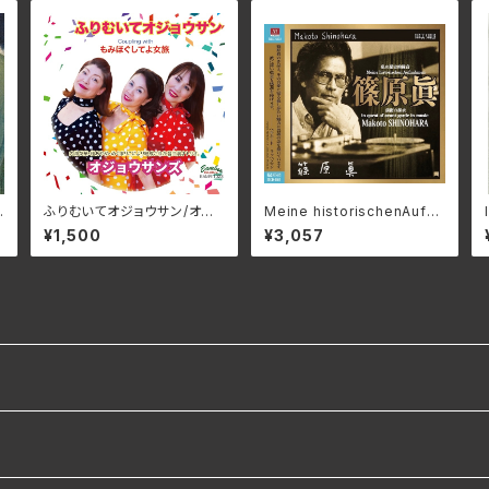
T
ふりむいてオジョウサン/オジ
Meine historischenAufna
ョウサンズ BAMR-1023(仕
hmen/ 私の歴史的録音_篠原
¥1,500
¥3,057
様:CD)
眞 3SCD-0083(仕様:CD)