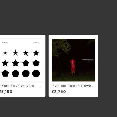
HYbr:ID Ⅲ/Alva Noto A
Invisible Golden Flower/
MIP-0364(仕様:CD)
Jun Kawabata AP-1107
¥3,190
¥2,750