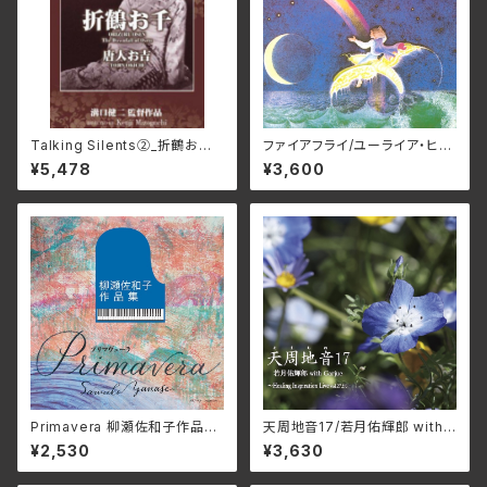
Talking Silents②_折鶴お千、
ファイアフライ/ユーライア・ヒー
唐人お吉 DMSF-1007(仕様:
プ BELLE-264388(仕様:SH
¥5,478
¥3,600
DVD)
M-CD)
Primavera 柳瀬佐和子作品集/
天周地音17/若月佑輝郎 with
ユーオーディア・アンサンブル、
Garjue TXTH-0043(仕様:
¥2,530
¥3,630
蜷川いづみ、工藤美穂、Duo FR
CD)
IEDEN MCDN-1171(仕様:C