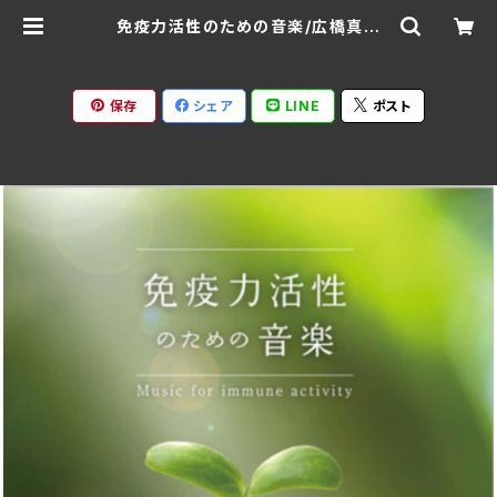
免疫力活性のための音楽/広橋真紀
子 DLMF-3914(仕様:CD) | Rat
spack Records
保存
シェア
LINE
ポスト