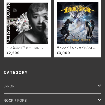
D)
小さな空/竹下尚子 ML-1048
ザ・ファイナル・フライト/マルコ・
(仕様:CD)
ガラウズ・マジック・オペラ RB
¥2,200
¥3,000
NCD-1472(仕様:CD)
CATEGORY
J-POP
HR/HM
ROCK / POPS