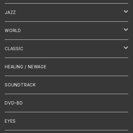
演歌 / 歌謡曲
Oldies
JAZZ
PUNK/HARDCORE
HR/HM
Vocal
WORLD
Hip-Hop/Dancehall Reggae
Piano
HAWAIIAN
CLASSIC
Crossover / Fusion
Chanson
Piano
HEALING / NEWAGE
Dixie / New Orleans
Flute
SOUNDTRACK
FUNK
Violin
DVD・BD
Cello
EYES