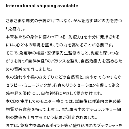
International shipping available
さまざまな病気の予防だけではなく、がんを治すほどの力を持つ
「免疫力」。
本来私たちの身体に備わっている「免疫力」を十分に発揮させる
には、心と体の環境を整え、その力を高めることが必要です。
そこで、免疫学の権威・安保徹先生監修のもと、免疫と深いつな
がりを持つ“自律神経”のバランスを整え、自然治癒力を高めるた
めの音楽を制作しました。
水の流れや小鳥のさえずりなどの自然音と、爽やかで心やすらぐ
セラピー・ミュージックが、心身のリラクセーションを促して副交
感神経を優位にし、自律神経にやさしく働きかけます。
本CDを使用してのモニター検査では、試聴後に唾液内の免疫能
物質が有意差を持って上昇し、また血液中のナチュラルキラー細
胞の数値も上昇するという結果が測定されました。
まずは、免疫力を高めるポイント等が盛り込まれたブックレットを