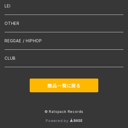
Guitar / Ukulele
LEI
Mandolin
OTHER
声楽
REGGAE / HIPHOP
吹奏楽
CLUB
古楽
商品一覧に戻る
Contemporary / Avangarde
© Ratspack Records
Powered by