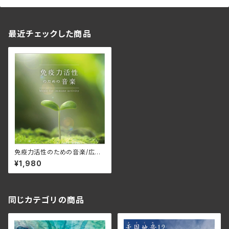
最近チェックした商品
免疫力活性のための音楽/広橋
真紀子 DLMF-3914(仕様:C
¥1,980
D)
同じカテゴリの商品