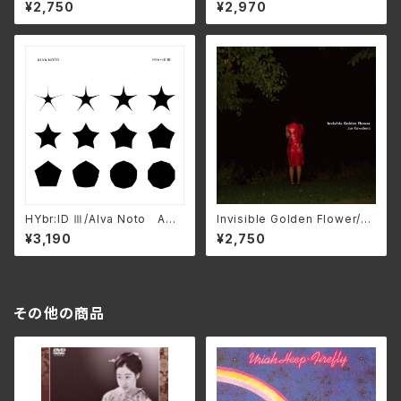
-1105
Garjue TXTH-0037(仕様:
¥2,750
¥2,970
CD)
HYbr:ID Ⅲ/Alva Noto AMI
Invisible Golden Flower/Ju
P-0364(仕様:CD)
n Kawabata AP-1107
¥3,190
¥2,750
その他の商品