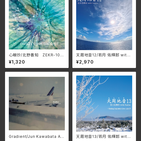
心眼抄/北野善知 ZEKR-100
天周地音12/若月 佑輝郎 with
8
Garjue TXTH-0036(仕様:
¥1,320
¥2,970
CD)
Gradient/Jun Kawabata AP
天周地音13/若月 佑輝郎 with