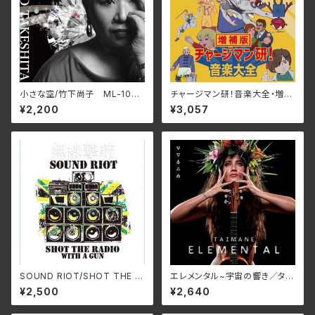
小さな空/竹下尚子 ML-1048
チャージマン研！音楽大全・増補
(仕様:CD)
版/宮内國郎 3SCD-0077
¥2,200
¥3,057
(仕様:CD)
SOUND RIOT/SHOT THE R
エレメンタル~宇宙の響き／タイ
ADIO WITH A GUN HH-PS
マネ
¥2,500
¥2,640
Y011(仕様:CD)