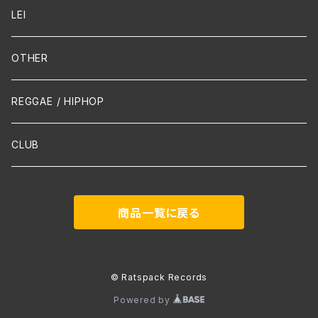
Guitar / Ukulele
LEI
Mandolin
OTHER
声楽
REGGAE / HIPHOP
吹奏楽
CLUB
古楽
商品一覧に戻る
Contemporary / Avangarde
© Ratspack Records
Powered by