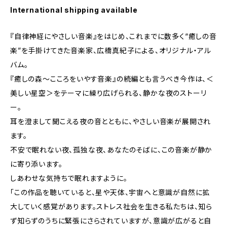
International shipping available
『自律神経にやさしい音楽』をはじめ、これまでに数多く“癒しの音
楽”を手掛けてきた音楽家、広橋真紀子による、オリジナル・アル
バム。
『癒しの森～こころをいやす音楽』の続編とも言うべき今作は、＜
美しい星空＞をテーマに繰り広げられる、静かな夜のストーリ
ー。
耳を澄まして聞こえる夜の音とともに、やさしい音楽が展開され
ます。
不安で眠れない夜、孤独な夜、あなたのそばに、この音楽が静か
に寄り添います。
しあわせな気持ちで眠れますように。
「この作品を聴いていると、星や天体、宇宙へと意識が自然に拡
大していく感覚があります。ストレス社会を生きる私たちは、知ら
ず知らずのうちに緊張にさらされていますが、意識が広がると自