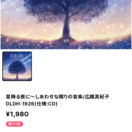
1
/1
星降る夜に～しあわせな眠りの音楽/広橋真紀子
DLDH-1926(仕様:CD)
¥1,980
残り1点