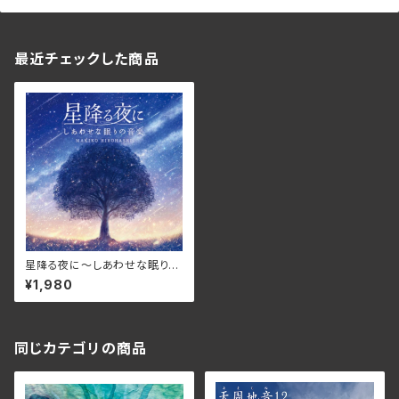
最近チェックした商品
星降る夜に～しあわせな眠りの
音楽/広橋真紀子 DLDH-192
¥1,980
6(仕様:CD)
同じカテゴリの商品