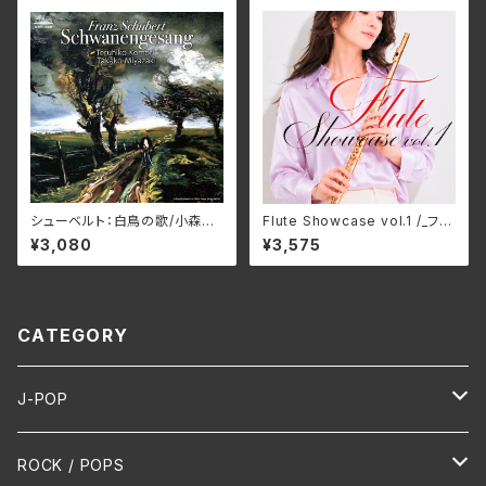
シューベルト：白鳥の歌/小森輝
Flute Showcase vol.1 /_フル
彦&宮﨑貴子 NARD-5090
ートショーケース vol.1/Variou
¥3,080
¥3,575
(仕様:CD)
s Artists GNRS-0038(仕
様:CD)
CATEGORY
J-POP
HR/HM
ROCK / POPS