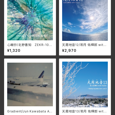
心眼抄/北野善知 ZEKR-100
天周地音12/若月 佑輝郎 with
8
Garjue TXTH-0036(仕様:
¥1,320
¥2,970
CD)
Gradient/Jun Kawabata AP
天周地音13/若月 佑輝郎 with