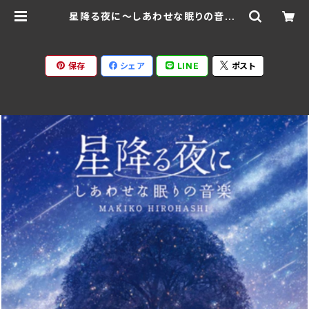
星降る夜に～しあわせな眠りの音楽/
広橋真紀子 DLDH-1926(仕様:C
D) | Ratspack Records
保存
シェア
LINE
ポスト