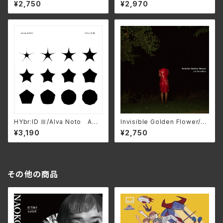
-1105
Garjue TXTH-0037(仕様:
¥2,750
¥2,970
CD)
HYbr:ID Ⅲ/Alva Noto AMI
Invisible Golden Flower/Ju
P-0364(仕様:CD)
n Kawabata AP-1107
¥3,190
¥2,750
その他の商品