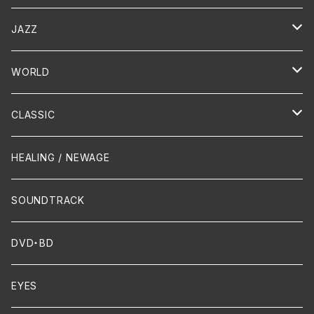
演歌 / 歌謡曲
Oldies
JAZZ
PUNK/HARDCORE
HR/HM
Vocal
WORLD
Hip-Hop/Dancehall Reggae
Piano
HAWAIIAN
CLASSIC
Crossover / Fusion
Chanson
Piano
HEALING / NEWAGE
Dixie / New Orleans
Flute
SOUNDTRACK
FUNK
Violin
DVD・BD
Cello
EYES