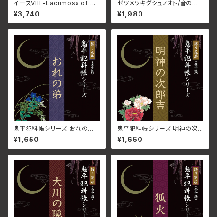
イースVIII -Lacrimosa of DA
ゼツメツキグシュノオト/音の台
NA-オリジナルサウンドトラック
所（茂木淳子） 春畑セロリ 97
¥3,740
¥1,980
[完全版] NW-10103420(仕
8-4-88330-181-2(仕様:BO
様:CD)
OK)
鬼平犯科帳シリーズ おれの
鬼平犯科帳シリーズ 明神の次
弟 DLBK-209(仕様:CD)
郎吉 DLBK-205(仕様:CD)
¥1,650
¥1,650