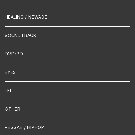
Crossover / Fusion
Chanson
Piano
HEALING / NEWAGE
Dixie / New Orleans
Flute
SOUNDTRACK
FUNK
Violin
DVD・BD
Cello
EYES
Guitar / Ukulele
LEI
Mandolin
OTHER
声楽
REGGAE / HIPHOP