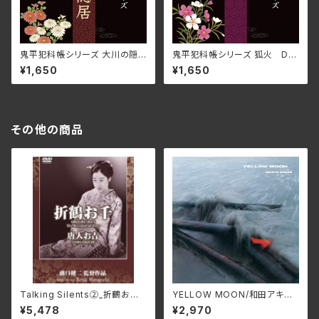
鬼平犯科帳シリーズ 大川の隠
鬼平犯科帳シリーズ 狐火 DL
居 DLBK-204(仕様:CD)
BK-203(仕様:CD)
¥1,650
¥1,650
その他の商品
Talking Silents②_折鶴お千、
YELLOW MOON/和田アキ
唐人お吉 DMSF-1007(仕様:
ラ ALT-527C(仕様:CD)
¥5,478
¥2,970
DVD)