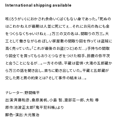
International shipping available
咳(ろうがい)におかされ余命いくばくもない身であった。「死ぬの
はこわかねえが最期は人並に死にてぇ…それにお元の為にも金
をつくらなくちゃいけねぇ…」万三の又の名は、間取りの万三。大
工として働きながらめぼしい家屋敷の間取り図を作っては盗賊に
高く売っていた。「これが最後のお盗(つと)めだ…」手持ちの間取
り図全てを買ってもらおうとつなぎをつけた相手、鈴鹿の弥平次
と会うことになるが…。一方その頃、平蔵は密偵・大滝の五郎蔵か
ら万三の話を聞き出し、直ちに動き出していた。平蔵と五郎蔵が
交した男と男の約束とは?そして事件の結末は…。
ナレーター:野間脩平
出演:斉藤和彦、桑原美帆、小島 智、渡部荘一郎、大和 尊
原作:池波正太郎『鬼平犯科帳』より
脚色・演出:大元雅治