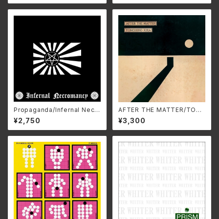
Propaganda/Infernal Necr
AFTER THE MATTER/TOM
omancy ZDR-073(仕様:C
OHIKO KIRA HARV-0025
¥2,750
¥3,300
D)
(仕様:CD)