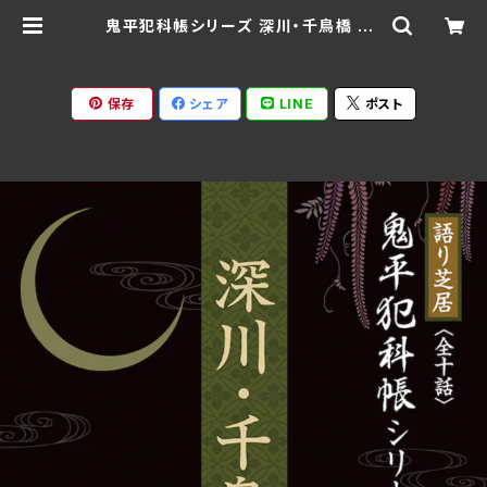
鬼平犯科帳シリーズ 深川・千鳥橋 DL
BK-202(仕様:CD) | Ratspack R
ecords
保存
シェア
LINE
ポスト