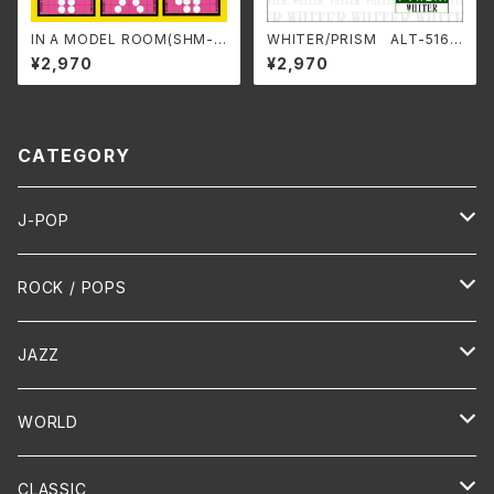
IN A MODEL ROOM(SHM-C
WHITER/PRISM ALT-516C
D EDITION)/P-MODEL SS
(仕様:CD)
¥2,970
¥2,970
-1001A(仕様:SHM-CD)
CATEGORY
J-POP
HR/HM
ROCK / POPS
演歌 / 歌謡曲
Oldies
JAZZ
PUNK/HARDCORE
HR/HM
Vocal
WORLD
Hip-Hop/Dancehall Reggae
Piano
HAWAIIAN
CLASSIC