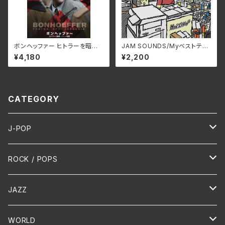
ボンヘッファー ヒトラーを暗殺
JAM SOUNDS/Myベストテー
しようとした牧師/トッド・コマー
プ RTN-024(仕様:CD)
¥4,180
¥2,200
ニキ (仕様:DVD)
CATEGORY
J-POP
HR/HM
ROCK / POPS
演歌 / 歌謡曲
Oldies
JAZZ
PUNK/HARDCORE
HR/HM
Vocal
WORLD