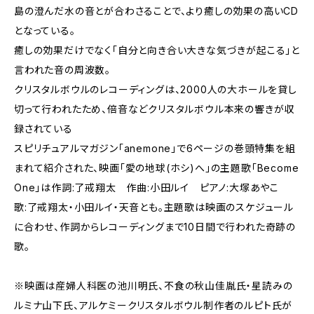
島の澄んだ水の音とが合わさることで、より癒しの効果の高いCD
となっている。
癒しの効果だけでなく「自分と向き合い大きな気づきが起こる」と
言われた音の周波数。
クリスタルボウルのレコーディングは、2000人の大ホールを貸し
切って行われたため、倍音などクリスタルボウル本来の響きが収
録されている
スピリチュアルマガジン「anemone」で6ページの巻頭特集を組
まれて紹介された、映画「愛の地球(ホシ)へ」の主題歌「Become
One」は作詞:了戒翔太 作曲:小田ルイ ピアノ:大塚あやこ
歌:了戒翔太・小田ルイ・天音とも。主題歌は映画のスケジュール
に合わせ、作詞からレコーディングまで10日間で行われた奇跡の
歌。
※映画は産婦人科医の池川明氏、不食の秋山佳胤氏・星読みの
ルミナ山下氏、アルケミークリスタルボウル制作者のルピト氏が