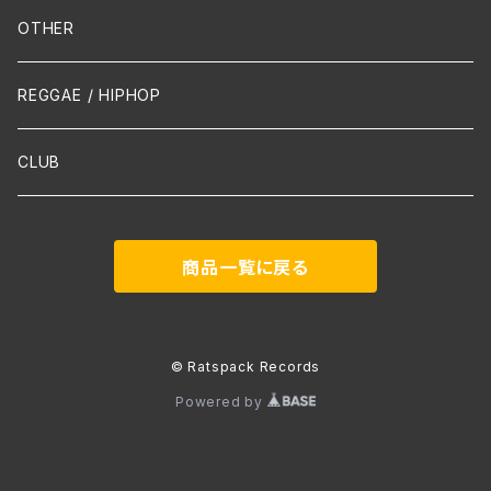
Mandolin
OTHER
声楽
REGGAE / HIPHOP
吹奏楽
CLUB
古楽
商品一覧に戻る
Contemporary / Avangarde
© Ratspack Records
Powered by