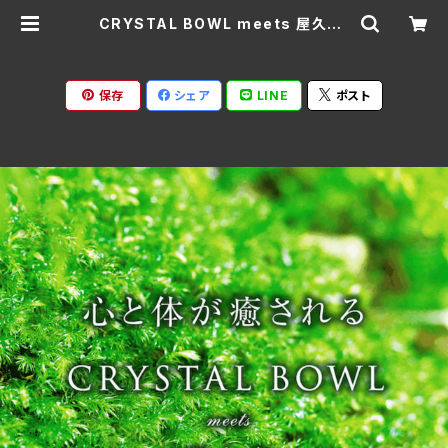
CRYSTAL BOWL meets 屋久島/
海響 (MIKI) HMMP-369(仕様:2
CD) | Ratspack Records
保存
シェア
LINE
ポスト