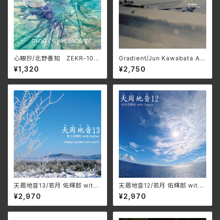
心眼抄/北野善知 ZEKR-100
Gradient/Jun Kawabata AP
8
-1105
¥1,320
¥2,750
天周地音13/若月 佑輝郎 with
天周地音12/若月 佑輝郎 with
Garjue TXTH-0037(仕様:
Garjue TXTH-0036(仕様:
¥2,970
¥2,970
CD)
CD)