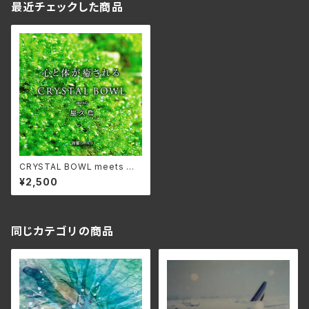
最近チェックした商品
CRYSTAL BOWL meets 屋
久島/海響 (MIKI) HMMP-3
¥2,500
69(仕様:2CD)
同じカテゴリの商品