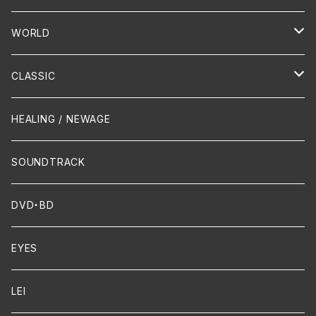
PUNK/HARDCORE
HR/HM
Vocal
WORLD
Hip-Hop/Dancehall Reggae
Piano
HAWAIIAN
CLASSIC
Crossover / Fusion
Chanson
Piano
HEALING / NEWAGE
Dixie / New Orleans
Flute
SOUNDTRACK
FUNK
Violin
DVD・BD
Cello
EYES
Guitar / Ukulele
LEI