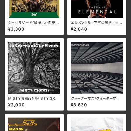
シェヘラザード/指揮：大植 英次
エレメンタル~宇宙の響き／タイ
吹奏楽：Osaka Shion Wind
マネ
¥3,300
¥2,640
Orchestra WKOS-016(仕
様:CD)
MISTY GREEN/MISTY GREE
クォーターマス/クォーターマ
N S4MG-0306(仕様:CD)
ス BELLE-264426(仕様:SH
¥2,000
¥3,630
M-CD)