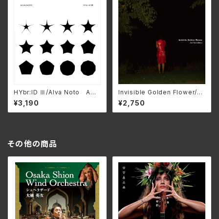
HYbr:ID Ⅲ/Alva Noto AMI
Invisible Golden Flower/Ju
P-0364(仕様:CD)
n Kawabata AP-1107
¥3,190
¥2,750
その他の商品