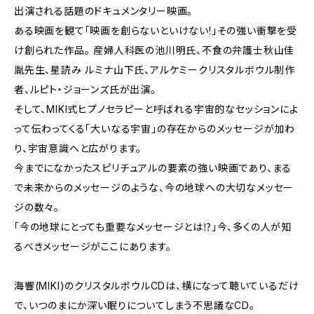
出演される話題のドキュメンタリー映画。
ある映画を観て「映画を創らないといけない!」その強い衝撃を受
け創られた作品。 産婦人科医の池川明氏、不食の弁護士秋山佳
胤先生、星読み ルミナ山下氏、アルケミークリスタルボウル制作
者、ルピト・ジョーンズ氏が出演。
そして、MIKI式ヒプノセラピーと呼ばれる宇宙的なセッションによ
って伝わってくる「大いなる宇宙」の存在からのメッセージが加わ
り、宇宙意識へと広がります。
今までになかったスピリチュアルの要素の強い映画であり、まる
で未来からのメッセージのような、今の地球への大切なメッセー
ジの数々。
「今の地球にとっても重要なメッセージとは⁉︎」今、多くの人が知
るべきメッセージがここにあります。
海響(MIKI)のクリスタルボウルCDは、横になって聴いているだけ
で、いつのまにか深い眠りについてしまう不思議なCD。