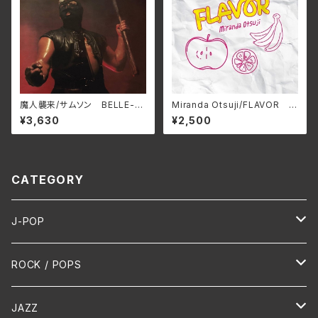
魔⼈襲来/サムソン BELLE-2
Miranda Otsuji/FLAVOR M
64424(仕様:SHM-CD)
RND-0008(仕様:CD)
¥3,630
¥2,500
CATEGORY
J-POP
HR/HM
ROCK / POPS
演歌 / 歌謡曲
Oldies
JAZZ