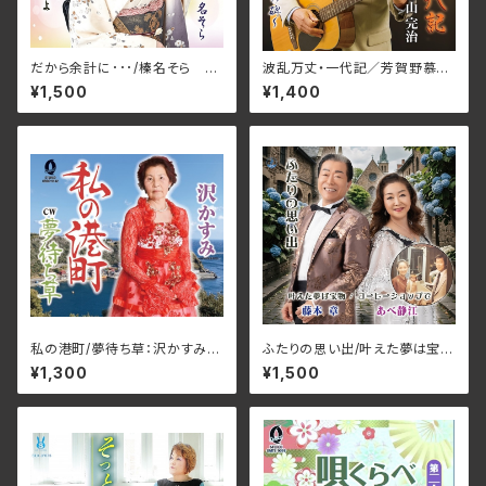
だから余計に･･･/榛名そら J
波乱万丈・一代記／芳賀野慕情
MG-20(仕様:CD)
～ああロマンの碑～_青山完治
¥1,500
¥1,400
AFDM-15004(仕様:CD)
私の港町/夢待ち草：沢かすみ
ふたりの思い出/叶えた夢は宝
ORDC-2142(仕様:CD)
物/コーヒーショップで/あべ静江
¥1,300
¥1,500
＆藤本章 JMG-34(仕様:C
D)