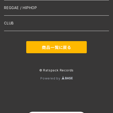
声楽
REGGAE / HIPHOP
吹奏楽
CLUB
古楽
商品一覧に戻る
Contemporary / Avangarde
© Ratspack Records
Powered by