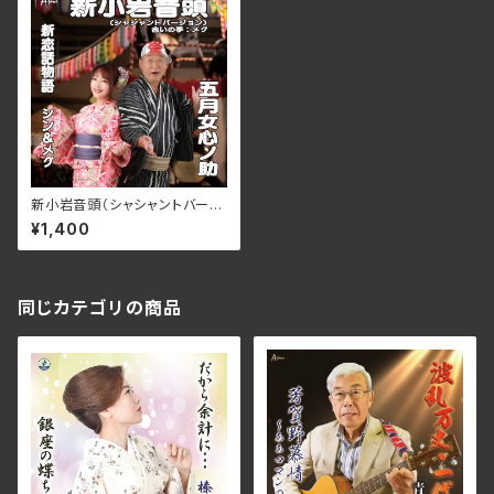
新小岩音頭（シャシャントバージ
ョン）/新恋話物語：五月女心ノ
¥1,400
助/合いの手：メグ、シン＆メグ
AFDM-15001(仕様:CD)
同じカテゴリの商品