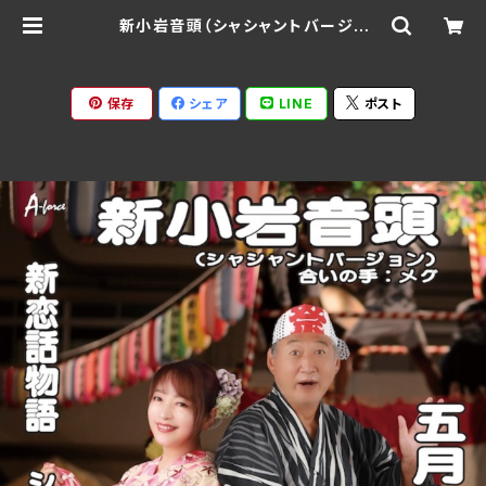
新小岩音頭（シャシャントバージョ
ン）/新恋話物語：五月女心ノ助/合い
の手：メグ、シン＆メグ AFDM-150
01(仕様:CD) | Ratspack Recor
ds
保存
シェア
LINE
ポスト