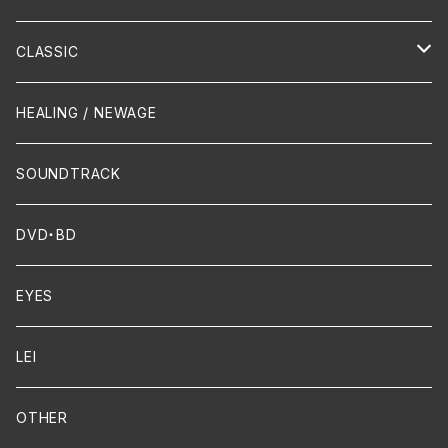
Hip-Hop/Dancehall Reggae
Piano
HAWAIIAN
CLASSIC
Crossover / Fusion
Chanson
Piano
HEALING / NEWAGE
Dixie / New Orleans
Flute
SOUNDTRACK
FUNK
Violin
DVD・BD
Cello
EYES
Guitar / Ukulele
LEI
Mandolin
OTHER