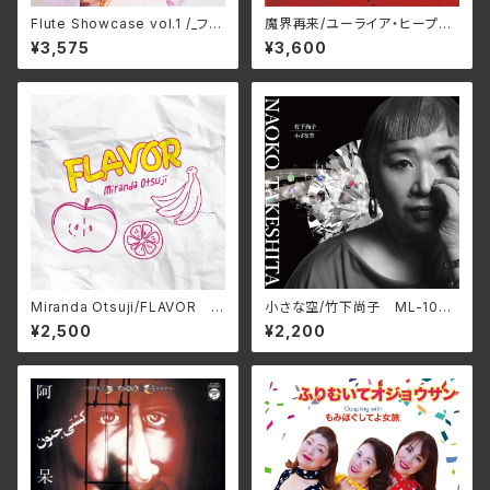
Flute Showcase vol.1 /_フル
魔界再来/ユーライア‧ヒープ
ートショーケース vol.1/Variou
BELLE-264334(仕様:SHM-
¥3,575
¥3,600
s Artists GNRS-0038(仕
CD)
様:CD)
Miranda Otsuji/FLAVOR M
小さな空/竹下尚子 ML-1048
RND-0008(仕様:CD)
(仕様:CD)
¥2,500
¥2,200