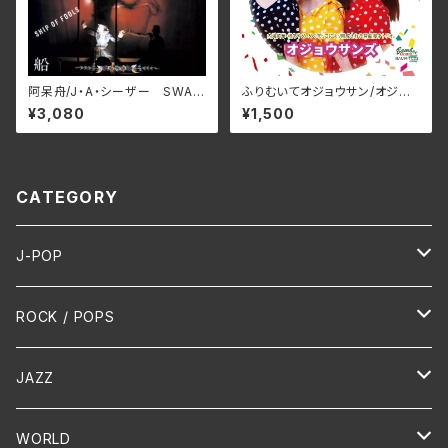
阿呆舟/J・A・シーザー SWAX
ふりむいてオジョウサン/オジョ
-89D(仕様:CD)
ウサンズ BAMR-1023(仕様:
¥3,080
¥1,500
CD)
CATEGORY
J-POP
HR/HM
ROCK / POPS
演歌 / 歌謡曲
Oldies
JAZZ
PUNK/HARDCORE
HR/HM
Vocal
WORLD