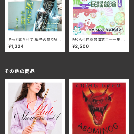
そっと眠らせて：絹子の祭り唄/
唄くらべ民謡競演第二十一集 /
牛島絹子 SILK-JP073(仕様:
オリエント専属民謡会 OMTE
¥1,324
¥2,500
CD)
-9019(仕様:CD)
その他の商品