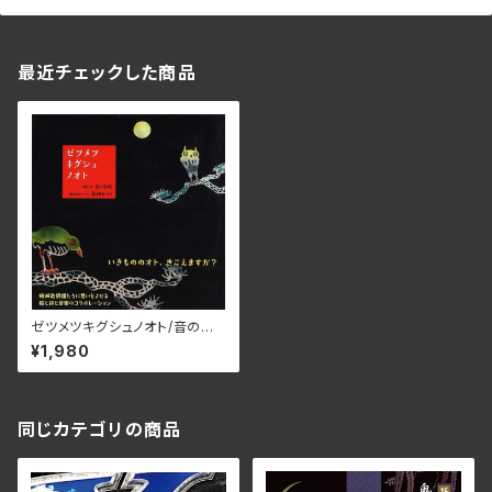
最近チェックした商品
ゼツメツキグシュノオト/音の台
所（茂木淳子） 春畑セロリ 97
¥1,980
8-4-88330-181-2(仕様:BO
OK)
同じカテゴリの商品