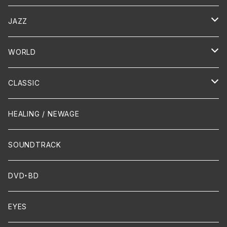
演歌 / 歌謡曲
Oldies
JAZZ
PUNK/HARDCORE
HR/HM
Vocal
WORLD
Hip-Hop/Dancehall Reggae
Piano
HAWAIIAN
CLASSIC
Crossover / Fusion
Chanson
Piano
HEALING / NEWAGE
Dixie / New Orleans
Flute
SOUNDTRACK
FUNK
Violin
DVD・BD
Cello
EYES