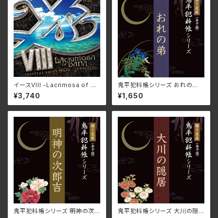
イースVIII -Lacrimosa of DA
鬼平犯科帳シリーズ おれの
NA-オリジナルサウンドトラック
弟 DLBK-209(仕様:CD)
¥3,740
¥1,650
[完全版] NW-10103420(仕
様:CD)
鬼平犯科帳シリーズ 明神の次
鬼平犯科帳シリーズ 大川の隠