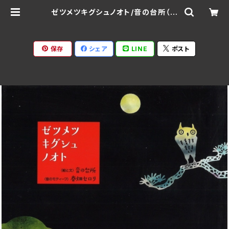
ゼツメツキグシュノオト/音の台所（茂
木淳子） 春畑セロリ 978-4-883
30-181-2(仕様:BOOK) | Ratspa
ck Records
保存
シェア
LINE
ポスト