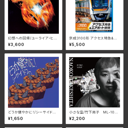
幻想への回帰/ユーライア・ヒー
京成3100形 アクセス特急&エ
プ BELLE-264386(仕様:SH
アポート快特 成田空港〜押
¥3,600
¥5,500
M-CD)
上〜泉岳寺〜羽田空港第1・第2
ターミナル/ビコム ブルーレイ
シリーズ VB-6888(仕様:Blu-r
ay)
どうか健やかに！/シーサイドス
小さな空/竹下尚子 ML-1048
ー。 ROJI-003(仕様:CD)
(仕様:CD)
¥1,650
¥2,200