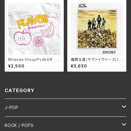
Miranda Otsuji/FLAVOR M
魔闘⽣還（サヴァイヴァーズ）/サ
RND-0008(仕様:CD)
ムソン BELLE-264423(仕
¥2,500
¥3,630
様:SHM-CD)
CATEGORY
J-POP
HR/HM
ROCK / POPS