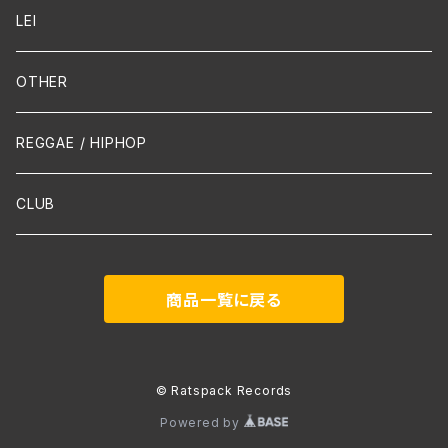
Guitar / Ukulele
LEI
Mandolin
OTHER
声楽
REGGAE / HIPHOP
吹奏楽
CLUB
古楽
商品一覧に戻る
Contemporary / Avangarde
© Ratspack Records
Powered by