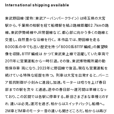
International shipping available
東武野田線（愛称：東武アーバンパークライン）は埼玉県の大宮
駅から、千葉県の柏駅を経て船橋駅を結ぶ路線距離62.7kmの路
線。東武伊勢崎線やJR常磐線など、都心部に向かう多くの路線と
交差し、自然豊かな沿線を行く。 本作品では、野田線を走る
8000系の中でも古い歴史を持つ「8000系8111F編成」の展望映
像を収録。8111F編成は かつて東武東上線で活躍していた車両で
2011年に営業運転から一時引退。その後、東武博物館所蔵の動
態保存車 両になり、2023年に野田線で復活。現在も営業運転を
続けている特殊な経歴を持つ。 列車は大宮を出発すると、バーニ
ア抵抗制御が小刻みに進段し加速。モーターは唸りを上げ春日
部までの駅を次々 と通過。途中の春日部～運河間は単線となっ
ており、この区間では各駅に停車する。新旧さまざまな車種とのす
れ 違いは必見。運河を過ぎ、柏からはスイッチバックし船橋へ。
2M車と1M車のモーター音の違いも聞きどころだ。柏からは再び