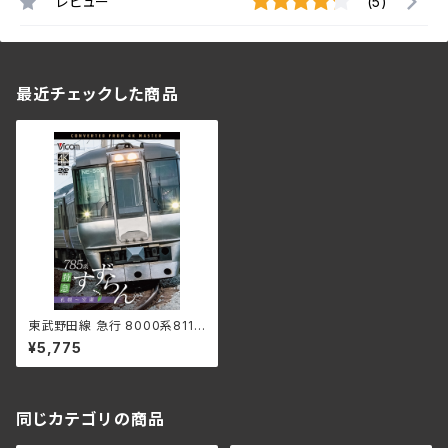
レビュー
(5)
最近チェックした商品
東武野田線 急行 8000系8111
F編成 大宮～柏～船橋 往復
¥5,775
DW-3414(仕様:DVD)
同じカテゴリの商品