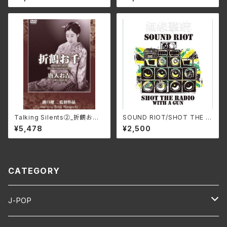
Talking Silents②_折鶴お千、
SOUND RIOT/SHOT THE R
唐人お吉 DMSF-1007(仕様:
ADIO WITH A GUN HH-PS
¥5,478
¥2,500
DVD)
Y011(仕様:CD)
CATEGORY
J-POP