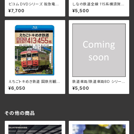
ビコム DVDシリーズ 阪急電鉄
しなの鉄道全線 115系横須賀色
全線往復 京都線 4K撮影作品
4K撮影作品 妙高高原～長野～
¥7,700
¥5,500
(DVD) DW-3882
軽井沢 VB-6866 (仕様:Blu
-ray )
えちごトキめき鉄道 国鉄形観光
鉄道車両/鉄道車両BD シリー
急行 413・455系 普通 妙高高
ズ ザッツ北陸本線２ 悠久篇
¥6,050
¥5,500
原～直江津／急行1号 直江津～
金沢－米原 VB-6260(仕様:
市振_ビコム ブルーレイシリー
ブルーレイ)
ズ VB-6892(仕様:Ｂlu-ray)
その他の商品