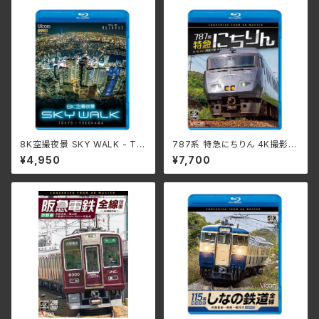
8K空撮夜景 SKY WALK - TO
787系 特急にちりん 4K撮影作
KYO/YOKOHAMA VB-551
品 大分～宮崎空港 VB-686
¥4,950
¥7,700
7(仕様:Blu-ray)
3(仕様:Blu-ray)