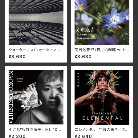
クォーターマス/クォーターマ
天周地音17/若月佑輝郎 with
ス BELLE-264426(仕様:SH
Garjue TXTH-0043(仕様:
¥3,630
¥3,630
M-CD)
CD)
小さな空/竹下尚子 ML-1048
エレメンタル~宇宙の響き／タイ
(仕様:CD)
マネ
¥2,200
¥2,640