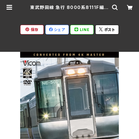
東武野田線 急行 8000系8111F編成
大宮～柏～船橋 往復 DW-3414
(仕様:DVD) | Ratspack Record
s
保存
シェア
LINE
ポスト