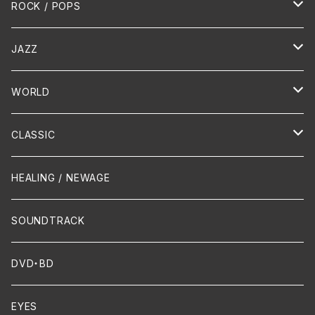
HR/HM
ROCK / POPS
演歌 / 歌謡曲
Oldies
JAZZ
PUNK/HARDCORE
HR/HM
Vocal
WORLD
Hip-Hop/Dancehall Reggae
Piano
HAWAIIAN
CLASSIC
Crossover / Fusion
Chanson
Piano
HEALING / NEWAGE
Dixie / New Orleans
Flute
SOUNDTRACK
FUNK
Violin
DVD・BD
Cello
EYES