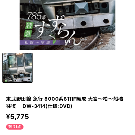
1
/1
東武野田線 急行 8000系8111F編成 大宮～柏～船橋
往復 DW-3414(仕様:DVD)
¥5,775
残り1点