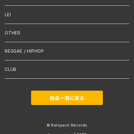
Guitar / Ukulele
LEI
Mandolin
OTHER
声楽
REGGAE / HIPHOP
吹奏楽
CLUB
古楽
商品一覧に戻る
Contemporary / Avangarde
© Ratspack Records