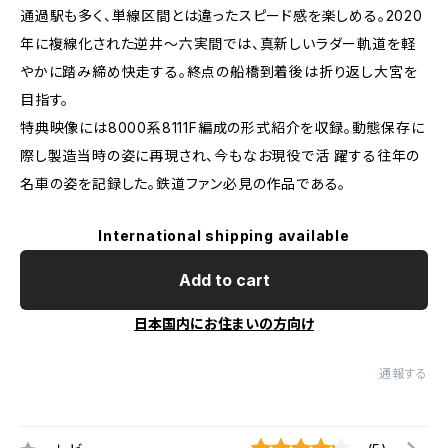
通過駅も多く、単線区間とは違ったスピード感を楽しめる。2020
年に複線化された逆井～六実間では、真新しいラダー軌道を軽
やかに踏み締め快走する。終点の船橋到着後は折り返し大宮を
目指す。
特典映像には8000系8111F編成の形式紹介を収録。動態保存に
際し製造当時の姿に再現され、今もなお現役で活 躍する往年の
名車の姿を記録した。鉄道ファン必見の作品である。
International shipping available
Add to cart
日本国内にお住まいの方向け
通報する