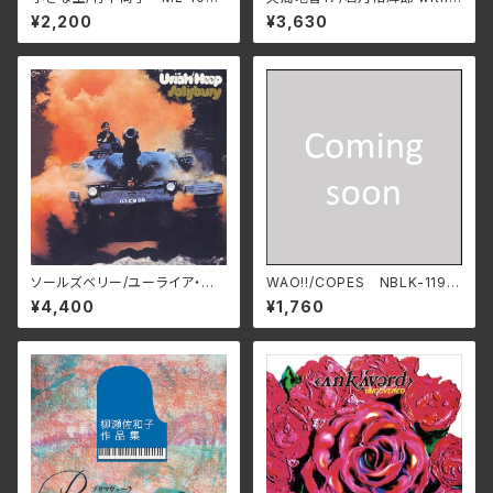
(仕様:CD)
Garjue TXTH-0043(仕様:
¥2,200
¥3,630
CD)
ソールズベリー/ユーライア・ヒ
WAO!!/COPES NBLK-119
ープ BELLE-264327_8（仕
(仕様:CD)
¥4,400
¥1,760
様:2SHM-CD）