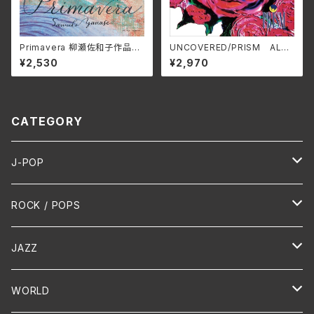
Primavera 柳瀬佐和子作品集/
UNCOVERED/PRISM ALT-
ユーオーディア・アンサンブル、
515C(仕様:CD)
¥2,530
¥2,970
蜷川いづみ、工藤美穂、Duo FR
IEDEN MCDN-1171(仕様:C
D)
CATEGORY
J-POP
HR/HM
ROCK / POPS
演歌 / 歌謡曲
Oldies
JAZZ
PUNK/HARDCORE
HR/HM
Vocal
WORLD