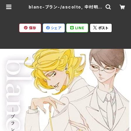
blanc-ブラン-/ascolto, 中村明日
美子, 野島健児, 神谷浩史, 石川英
郎 KIKU-0026(仕様:CD) | Rats
pack Records
保存
シェア
LINE
ポスト