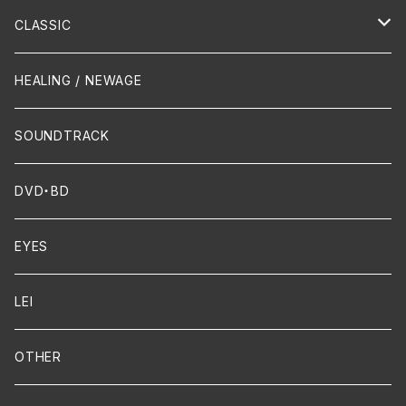
Hip-Hop/Dancehall Reggae
Piano
HAWAIIAN
CLASSIC
Crossover / Fusion
Chanson
Piano
HEALING / NEWAGE
Dixie / New Orleans
Flute
SOUNDTRACK
FUNK
Violin
DVD・BD
Cello
EYES
Guitar / Ukulele
LEI
Mandolin
OTHER