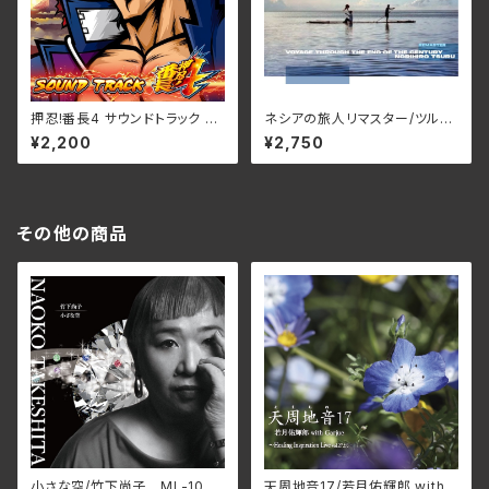
押忍!番長4 サウンドトラック -
ネシアの旅人リマスター/ツルノ
通常盤- DT-030
リヒロ TRUE-1001R(仕様:C
¥2,200
¥2,750
D)
その他の商品
小さな空/竹下尚子 ML-1048
天周地音17/若月佑輝郎 with