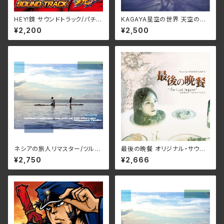
HEY!鏡 サウンドトラック/パチス
KAGAYA星空の世界 天空の贈
ロゲームサントラ DT-024(仕
り物/清田愛未 STMM-0017
¥2,200
¥2,500
様:CD)
ネシアの旅人リマスター/ツルノ
最後の晩餐 オリジナル・サウン
リヒロ TRUE-1001R(仕様:C
ドトラックＣＤ/トルステン・ラッシ
¥2,750
¥2,666
D)
ュ DDCZ-1112(仕様:CD)