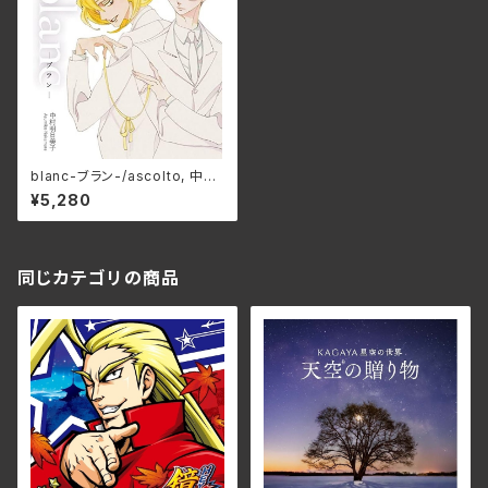
blanc-ブラン-/ascolto, 中村
明日美子, 野島健児, 神谷浩史,
¥5,280
石川英郎 KIKU-0026(仕様:
CD)
同じカテゴリの商品