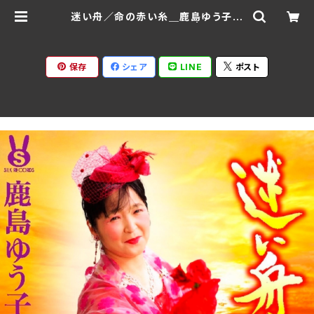
迷い舟／命の赤い糸＿鹿島ゆう子
SILK-JP086(仕様:CD) | Ratspa
ck Records
保存
シェア
LINE
ポスト