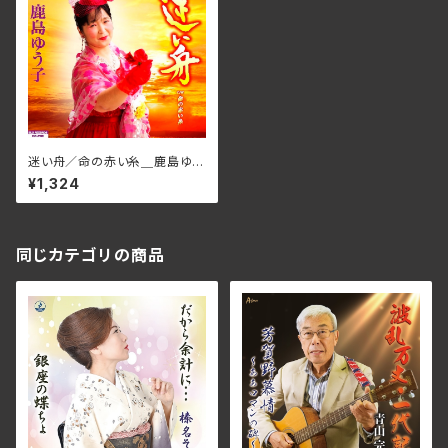
迷い舟／命の赤い糸＿鹿島ゆう
子 SILK-JP086(仕様:CD)
¥1,324
同じカテゴリの商品