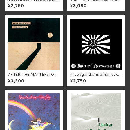
byssi HMP-122(仕様:CD)
彦&宮﨑貴子 NARD-5090
¥2,750
¥3,080
(仕様:CD)
AFTER THE MATTER/TOM
Propaganda/Infernal Necr
OHIKO KIRA HARV-0025
omancy ZDR-073(仕様:C
¥3,300
¥2,750
(仕様:CD)
D)