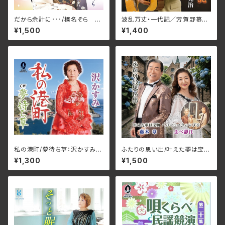
だから余計に･･･/榛名そら J
波乱万丈・一代記／芳賀野慕情
MG-20(仕様:CD)
～ああロマンの碑～_青山完治
¥1,500
¥1,400
AFDM-15004(仕様:CD)
私の港町/夢待ち草：沢かすみ
ふたりの思い出/叶えた夢は宝
ORDC-2142(仕様:CD)
物/コーヒーショップで/あべ静江
¥1,300
¥1,500
＆藤本章 JMG-34(仕様:C
D)