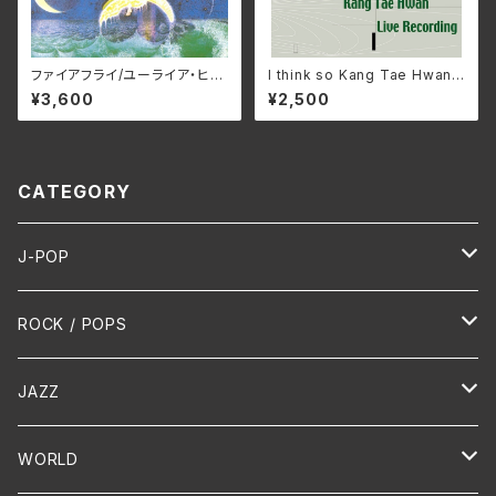
ファイアフライ/ユーライア・ヒー
I think so Kang Tae Hwan L
プ BELLE-264388(仕様:SH
ive Recording/姜 泰煥カン・
¥3,600
¥2,500
M-CD)
テーファン IMA-SZOK0(仕
様:CD)
CATEGORY
J-POP
HR/HM
ROCK / POPS
演歌 / 歌謡曲
Oldies
JAZZ
PUNK/HARDCORE
HR/HM
Vocal
WORLD