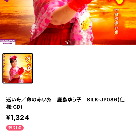
1
/1
迷い舟／命の赤い糸＿鹿島ゆう子 SILK-JP086(仕
様:CD)
¥1,324
残り1点