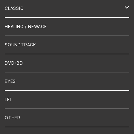
Hip-Hop/Dancehall Reggae
Piano
HAWAIIAN
CLASSIC
Crossover / Fusion
Chanson
Piano
HEALING / NEWAGE
Dixie / New Orleans
Flute
SOUNDTRACK
FUNK
Violin
DVD・BD
Cello
EYES
Guitar / Ukulele
LEI
Mandolin
OTHER