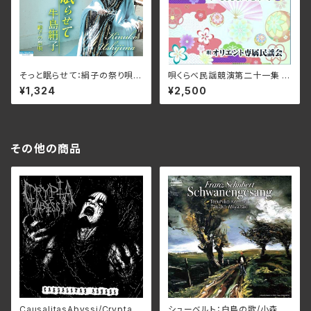
そっと眠らせて：絹子の祭り唄/
唄くらべ民謡競演第二十一集 /
牛島絹子 SILK-JP073(仕様:
オリエント専属民謡会 OMTE
¥1,324
¥2,500
CD)
-9019(仕様:CD)
その他の商品
CausalitasAbyssi/Crypta A
シューベルト：白鳥の歌/小森輝