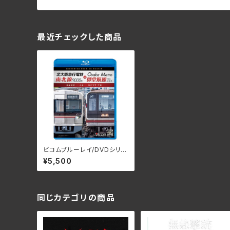
最近チェックした商品
ビコムブルーレイ/DVDシリー
ズ 北大阪急行電鉄南北線90
¥5,500
00形＆Osaka Metro御堂筋
線21系 箕面萱野～江坂～な
かもず往復 VB-6890(仕
様:Blu-ray)
同じカテゴリの商品