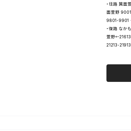
・往路 箕面萱
面萱野 9001-
9801-990
・復路 なかも
萱野←21613-2
21213-21