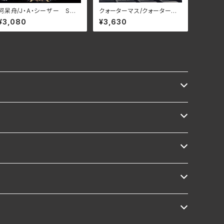
阿呆舟/J・A・シーザー SWA
クォーターマス/クォーターマ
X-89D(仕様:CD)
ス BELLE-264426(仕様:S
¥3,080
¥3,630
HM-CD)