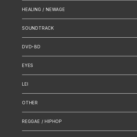
Crossover / Fusion
Chanson
Piano
HEALING / NEWAGE
Dixie / New Orleans
Flute
SOUNDTRACK
FUNK
Violin
DVD・BD
Cello
EYES
Guitar / Ukulele
LEI
Mandolin
OTHER
声楽
REGGAE / HIPHOP