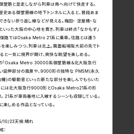
御堂筋と並走しながら列車は南へ向けて快走する。
歴史ある御堂筋線の地下トンネルに入ると、普段あま
できない折り返し線などが見える。梅田・ 淀屋橋・な
といった大阪の中心地を貫き、列車は終点「なかもず」
復路ではOsaka Metro 21系に乗車。往路とは違う
を楽しみつつ、列車は北上。箕面船場阪大前の先でト
ると一気に視界が開け、爽快な眺望を楽しめる。
の「Osaka Metro 30000系御堂筋線＆北大阪急行
い延伸部分の風景や、9000形の独特な PMSM(永久
機)の駆動音といった新たな部分を楽しんでもらいた
には北大阪急行9000形とOsaka Metro21系の形
。 21系が車両基地に入線するシーンも収録している。
に楽しめる作品となっている。
/10/23天候:晴れ
成：