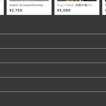
R
Silent Scream/Gnome Z
シューベルト：白鳥の歌/小森
DR-012(仕様:CD)
輝彦&宮﨑貴子 NARD-50
¥2,750
¥3,080
90(仕様:CD)