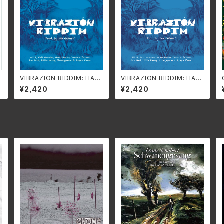
VIBRAZION RIDDIM: HAW
VIBRAZION RIDDIM: HAW
AIIAN REGGAE SHOWCAS
AIIAN REGGAE SHOWCAS
¥2,420
¥2,420
E /Jah Gumby/Father Psa
E/Jah Gumby/Father Psal
lms Studio TIM025-CD
ms Studio TIM025-CD
(仕様:CD)
(仕様:CD)