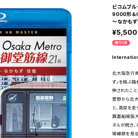
ビコムブル
9000形＆
～なかもず往
¥5,500
残り1点
Internatio
北大阪急行南
ず」を結ぶ路
伸されたこと
萱野から北大
と、高架を走
箕面船場阪
ネルが続き、
場線跡を見る