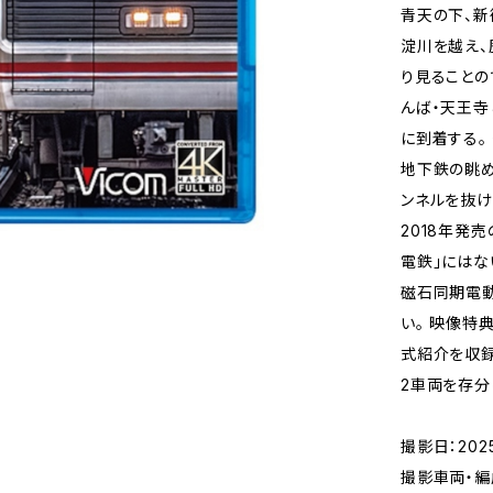
青天の下、新
淀川を越え、
り見ることの
んば・天王寺
に到着する。 
地下鉄の眺め
ンネルを抜け
2018年発売
電鉄」にはな
磁石同期電動
い。 映像特典
式紹介を収録
2車両を存分
撮影日：2025
撮影車両・編