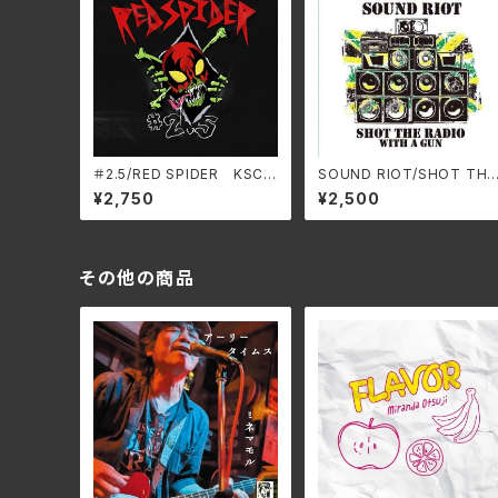
＃2.5/RED SPIDER KSCD
SOUND RIOT/SHOT THE
-8055(仕様:CD)
RADIO WITH A GUN HH
¥2,750
¥2,500
-PSY011(仕様:CD)
その他の商品