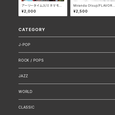
アーリータイムス/ミネマモ
Miranda Otsuji/FLAVO
ル SSRC-010(仕様:CD)
MRND-0008(仕様:CD)
¥2,000
¥2,500
CATEGORY
J-POP
HR/HM
ROCK / POPS
演歌 / 歌謡曲
Oldies
JAZZ
PUNK/HARDCORE
HR/HM
Vocal
WORLD
Hip-Hop/Dancehall Reggae
Piano
HAWAIIAN
CLASSIC