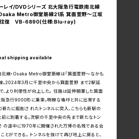
ーレイ/DVDシリーズ 北大阪急行電鉄南北線
Osaka Metro御堂筋線21系 箕面萱野～江坂
復 VB-6890(仕様:Blu-ray)
nal shipping available
北線・Osaka Metro御堂筋線は「箕面萱野～なかも
線。2024年3月に千里中央から箕面萱野 まで2駅延
で、より利便性が向上した。 往路は延伸開業した箕面
阪急行9000形に乗車。明瞭な喚呼と共に出発する
り新たに掘削さ れたトンネルに突入、こちらも新駅の
大前に到着する。次駅の千里中央の先まで新たなトン
そ の道中に1970年に開催された万博の名残である会
ことができる。 トンネルを抜けて再び地上に戻ると、