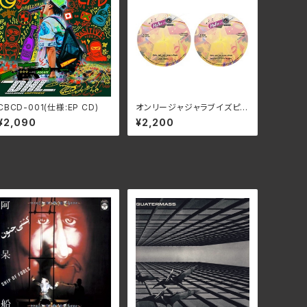
CBCD-001(仕様:EP CD)
オンリージャジャラブイズピュ
ア/ジェリー・ハリス MO-00
¥2,090
¥2,200
2(仕様:7インチシングル)