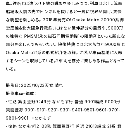
車。往路とは違う地下鉄の眺めを楽しみつつ、列車は北上。箕面
船場阪大前の先でト ンネルを抜けると一気に視界が開け、爽快
な眺望を楽しめる。 2018年発売の「Osaka Metro 30000系御
堂筋線＆北大阪急行電鉄」にはない延伸部分の風景や、9000形
の独特な PMSM(永久磁石同期電動機)の駆動音といった新たな
部分を楽しんでもらいたい。 映像特典には北大阪急行9000形と
Osaka Metro21系の形式紹介を収録。 21系が車両基地に入線
するシーンも収録している。2車両を存分に楽しめる作品となって
いる。
撮影日：2025/10/23天候:晴れ
撮影車両・編成：
・往路 箕面萱野9：49発 なかもず行 普通 9001編成 9000形
箕面萱野 9001-9101-9201-9301-9401-9501-9601-9701-
9801-9901 →なかもず
・復路 なかもず12：03発 箕面萱野行 普通 21613編成 21系 箕