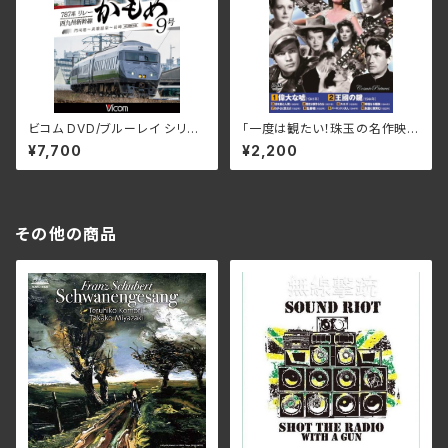
ビコム DVD/ブルーレイ シリー
「一度は観たい！珠玉の名作映
ズ 『787系リレーかもめ9号＆
画」 わが心に歌えば ACC-29
¥7,700
¥2,200
西九州新幹線かもめ9号4K撮
3(仕様:10DVD)
影作品 門司港～武雄温泉～長
崎』 DW-3408(仕様:2DVD)
その他の商品