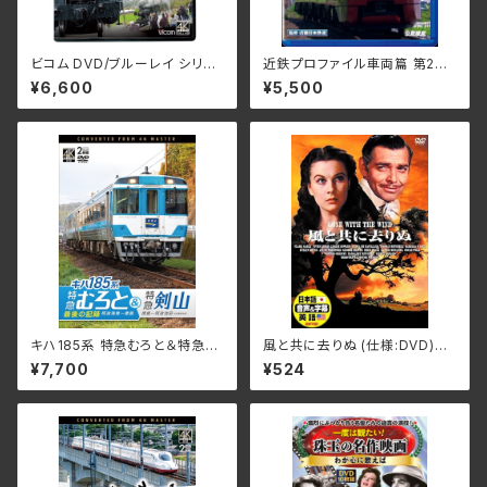
ビコム DVD/ブルーレイ シリー
近鉄プロファイル車両篇 第2章
ズ ありがとう 58654号機 ラス
特急形2 VB-6133(仕様:Blu-r
¥6,600
¥5,500
トラン展望 4K撮影作品 博多～
ay)
熊本 VB-6857(仕様:ブルー
レイ)
キハ185系 特急むろと＆特急剣
風と共に去りぬ (仕様:DVD)DD
山 4K撮影作品₋ 『特急むろと』
C-002
¥7,700
¥524
最後の記録 阿波海南～徳島/徳
島～阿波池田 DWｰ3403(仕
様:DVD)