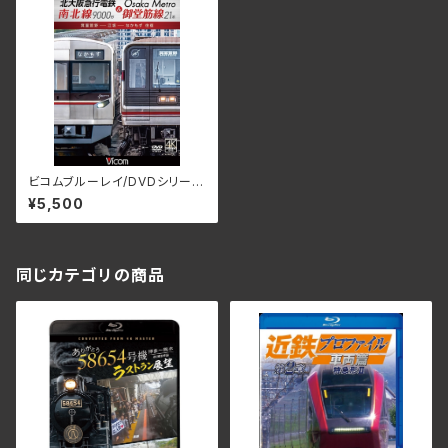
ビコムブルーレイ/DVDシリーズ
北大阪急行電鉄南北線9000形
¥5,500
＆Osaka Metro御堂筋線21系
箕面萱野～江坂～なかもず往
復 DW-3418(仕様:DVD)
同じカテゴリの商品