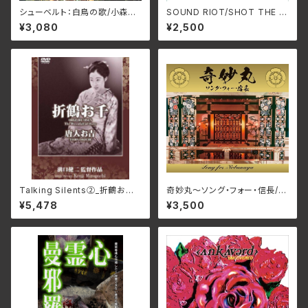
シューベルト：白鳥の歌/小森輝
SOUND RIOT/SHOT THE R
彦&宮﨑貴子 NARD-5090
ADIO WITH A GUN HH-PS
¥3,080
¥2,500
(仕様:CD)
Y011(仕様:CD)
Talking Silents②_折鶴お千、
奇妙丸～ソング・フォー・信長/V
唐人お吉 DMSF-1007(仕様:
arious Artists RPES-4869
¥5,478
¥3,500
DVD)
(仕様:CD)