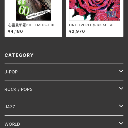
心霊曼邪羅60 LMDS-108
UNCOVERED/PRISM ALT-
(仕様:DVD)
515C(仕様:CD)
¥4,180
¥2,970
CATEGORY
J-POP
HR/HM
ROCK / POPS
演歌 / 歌謡曲
Oldies
JAZZ
PUNK/HARDCORE
HR/HM
Vocal
WORLD