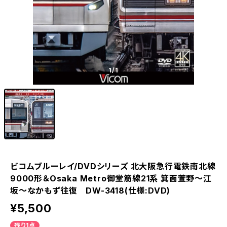
1
/1
ビコムブルーレイ/DVDシリーズ 北大阪急行電鉄南北線
9000形＆Osaka Metro御堂筋線21系 箕面萱野～江
坂～なかもず往復 DW-3418(仕様:DVD)
¥5,500
残り1点