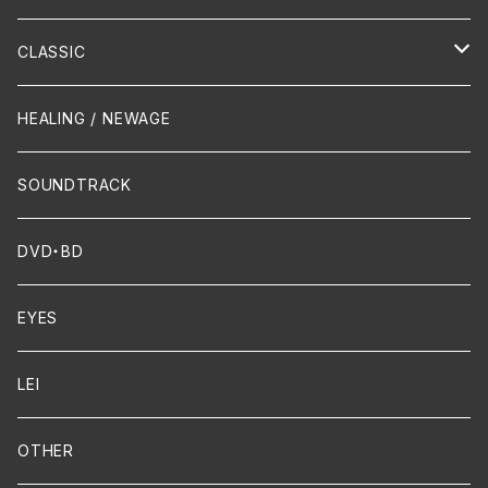
Hip-Hop/Dancehall Reggae
Piano
HAWAIIAN
CLASSIC
Crossover / Fusion
Chanson
Piano
HEALING / NEWAGE
Dixie / New Orleans
Flute
SOUNDTRACK
FUNK
Violin
DVD・BD
Cello
EYES
Guitar / Ukulele
LEI
Mandolin
OTHER