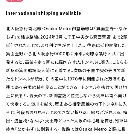
International shipping available
北大阪急行南北線・Osaka Metro御堂筋線は「箕面萱野～なか
もず」を結ぶ路線。2024年3月に千里中央から箕面萱野 まで2駅
延伸されたことで、より利便性が向上した。 往路は延伸開業した
箕面萱野から北大阪急行9000形に乗車。明瞭な喚呼と共に出
発すると、高架を走り新たに掘削さ れたトンネルに突入、こちらも
新駅の箕面船場阪大前に到着する。次駅の千里中央の先まで新
たなトンネルが続き、そ の道中に1970年に開催された万博の名
残である会場線跡を見ることができる。 トンネルを抜けて再び地
上に戻ると、青天の下、新御堂筋と並走しながら列車は南へ向け
て快走する。 淀川を越え、歴史ある御堂筋線の地下トンネルに入
ると、普段あまり見ることのできない折り返し線などが見える。梅
田・ 淀屋橋・なんば・天王寺といった大阪の中心地を貫き、列車は
終点「なかもず」に到着する。 復路ではOsaka Metro 21系に乗