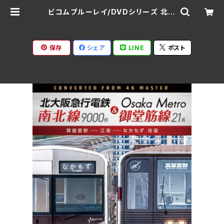
ビコムブルーレイ/DVDシリーズ 北大
阪急行電鉄南北線9000形＆Osaka
Metro御堂筋線21系 箕面萱野～江
坂～なかもず往復 DW-3418(仕
様:DVD) | Ratspack Records
保存
シェア
LINE
ポスト