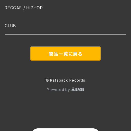
声楽
REGGAE / HIPHOP
吹奏楽
CLUB
古楽
商品一覧に戻る
Contemporary / Avangarde
© Ratspack Records
Powered by