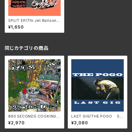
SPLIT EP/7th Jet Balloon &
PLATFORM FTPS-085(仕
¥1,650
様:CD)
同じカテゴリの商品
860 SECONDS COOKING +
LAST GIG/THE POGO SS
EP COLLECTION [2025 EDI
-946C (仕様:CD)
¥2,970
¥3,080
TION] /DEADLESS MUSS
SS-929C(仕様:CD)