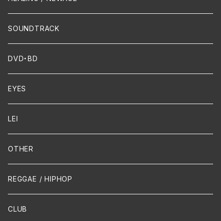
Dixie / New Orleans
Flute
SOUNDTRACK
FUNK
Violin
DVD・BD
Cello
EYES
Guitar / Ukulele
LEI
Mandolin
OTHER
声楽
REGGAE / HIPHOP
吹奏楽
CLUB