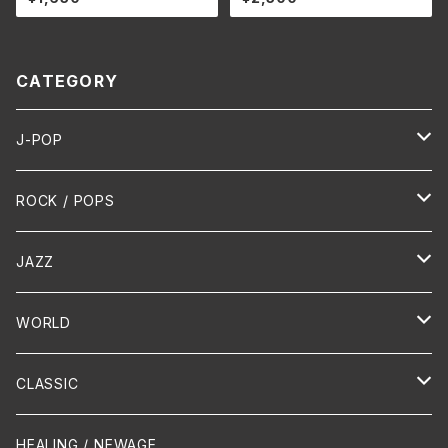
CATEGORY
J-POP
HR/HM
ROCK / POPS
演歌 / 歌謡曲
Oldies
JAZZ
PUNK/HARDCORE
HR/HM
Vocal
WORLD
Hip-Hop/Dancehall Reggae
Piano
HAWAIIAN
CLASSIC
Crossover / Fusion
Chanson
Piano
HEALING / NEWAGE