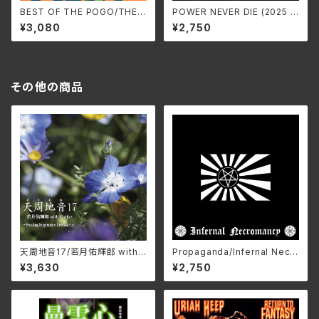
BEST OF THE POGO/THE P
POWER NEVER DIE (2025 E
OGO SS-944C(仕様:CD)
DITION) /THE COMES SS
¥3,080
¥2,750
-975 (仕様:CD)
その他の商品
天周地音17/若月佑輝郎 with
Propaganda/Infernal Necr
Garjue TXTH-0043(仕様:
omancy ZDR-073(仕様:C
¥3,630
¥2,750
CD)
D)