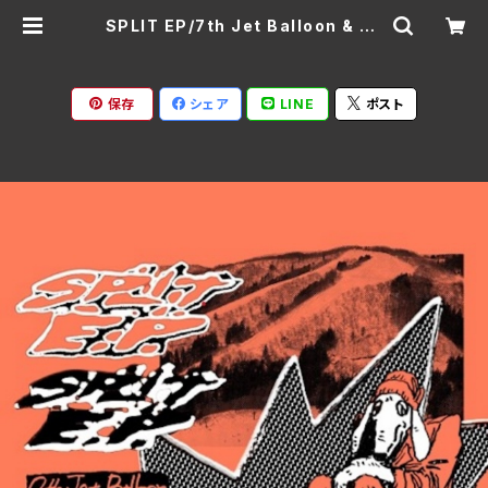
SPLIT EP/7th Jet Balloon & PL
ATFORM FTPS-085(仕様:CD)
| Ratspack Records
保存
シェア
LINE
ポスト