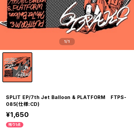
1
/1
SPLIT EP/7th Jet Balloon & PLATFORM FTPS-
085(仕様:CD)
¥1,650
残り1点