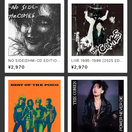
NO SIDE(SHM-CD EDITIO
LIVE 1985-1986 (2025 EDIT
N) /THE COMES SS-965
ION) /THE COMES SS-97
¥2,970
¥2,970
C(仕様:SHM-CD)
4(仕様:2CD)