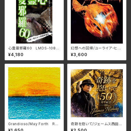
心霊曼邪羅60 LMDS-108
幻想への回帰/ユーライア・ヒー
(仕様:DVD)
プ BELLE-264386(仕様:SH
¥4,180
¥3,600
M-CD)
Grandioso/May Forth RC
奇跡を抱いて/ジェームス西田
TR-1131(仕様:CD)
JMG-37(仕様:CD)
¥1,650
¥2,500