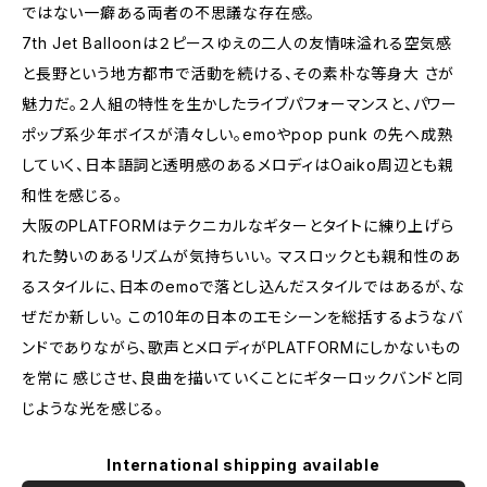
ではない一癖ある両者の不思議な存在感。
7th Jet Balloonは２ピースゆえの二人の友情味溢れる空気感
と長野という地方都市で活動を続ける、その素朴な等身大 さが
魅力だ。２人組の特性を生かしたライブパフォーマンスと、パワー
ポップ系少年ボイスが清々しい。emoやpop punk の先へ成熟
していく、日本語詞と透明感のあるメロディはOaiko周辺とも親
和性を感じる。
大阪のPLATFORMはテクニカルなギターとタイトに練り上げら
れた勢いのあるリズムが気持ちいい。 マスロックとも親和性のあ
るスタイルに、日本のemoで落とし込んだスタイルではあるが、な
ぜだか新しい。 この10年の日本のエモシーンを総括するようなバ
ンドでありながら、歌声とメロディがPLATFORMにしかないもの
を常に 感じさせ、良曲を描いていくことにギターロックバンドと同
じような光を感じる。
International shipping available