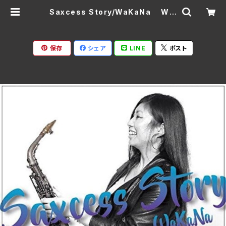
Saxcess Story/WaKaNa WI-
001(仕様:CD) | Ratspack Reco
rds
保存
シェア
LINE
ポスト