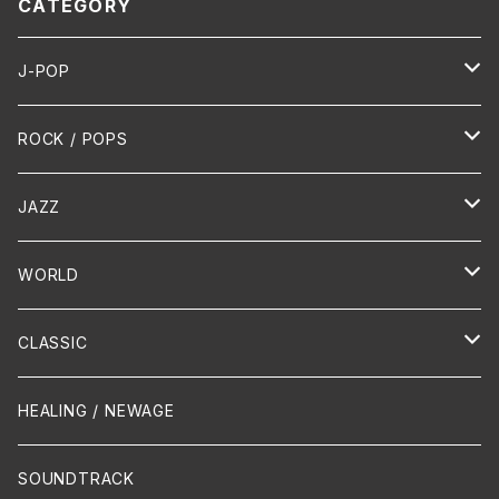
CATEGORY
J-POP
HR/HM
ROCK / POPS
演歌 / 歌謡曲
Oldies
JAZZ
PUNK/HARDCORE
HR/HM
Vocal
WORLD
Hip-Hop/Dancehall Reggae
Piano
HAWAIIAN
CLASSIC
Crossover / Fusion
Chanson
Piano
HEALING / NEWAGE
Dixie / New Orleans
Flute
SOUNDTRACK