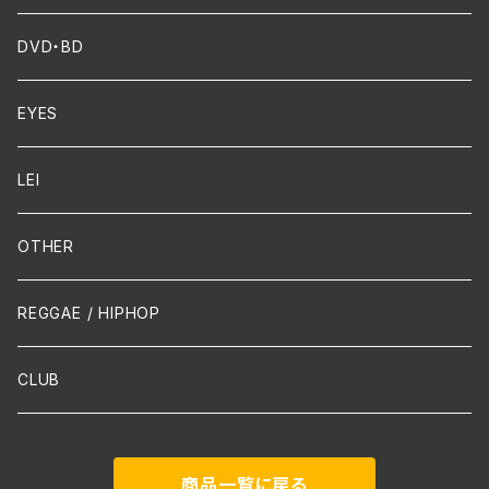
FUNK
Violin
DVD・BD
Cello
EYES
Guitar / Ukulele
LEI
Mandolin
OTHER
声楽
REGGAE / HIPHOP
吹奏楽
CLUB
古楽
商品一覧に戻る