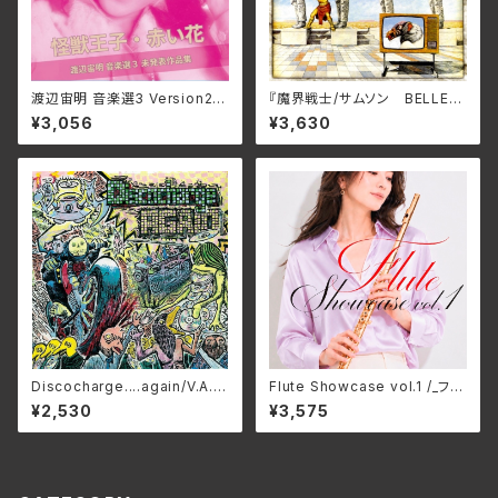
渡辺宙明 音楽選3 Version2/
『魔界戦⼠/サムソン BELLE-2
田中由美子、根本由美、成松こだ
64425(仕様:SHM-CD)
¥3,056
¥3,630
ま 3SCD-0072(仕様:CD)
Discocharge....again/V.A.
Flute Showcase vol.1 /_フル
HCK-2026(仕様:CD)
ートショーケース vol.1/Variou
¥2,530
¥3,575
s Artists GNRS-0038(仕
様:CD)