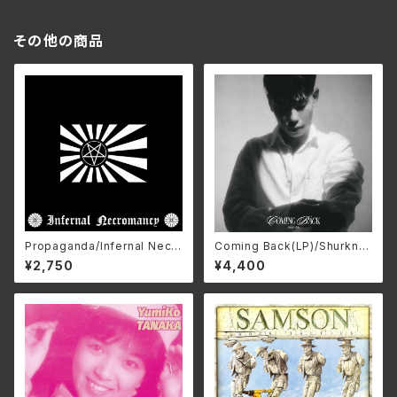
その他の商品
Propaganda/Infernal Necr
Coming Back(LP)/Shurkn P
omancy ZDR-073(仕様:C
ap LEXAL-100(仕様:LP)
¥2,750
¥4,400
D)