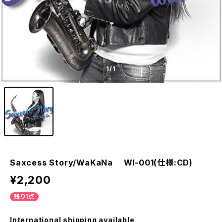
1
/1
Saxcess Story/WaKaNa WI-001(仕様:CD)
¥2,200
残り1点
International shipping available