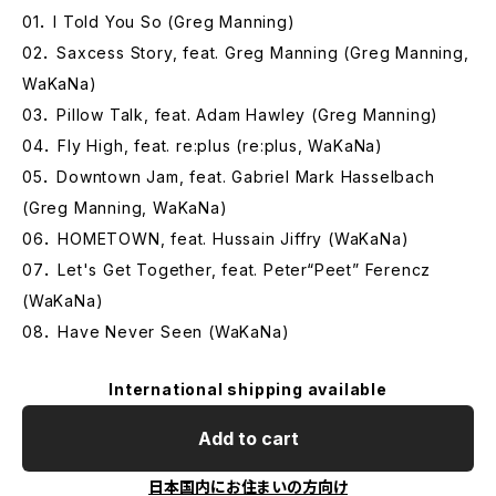
01． I Told You So (Greg Manning)
02． Saxcess Story, feat. Greg Manning (Greg Manning,
WaKaNa)
03． Pillow Talk, feat. Adam Hawley (Greg Manning)
04． Fly High, feat. re:plus (re:plus, WaKaNa)
05． Downtown Jam, feat. Gabriel Mark Hasselbach
(Greg Manning, WaKaNa)
06． HOMETOWN, feat. Hussain Jiffry (WaKaNa)
07． Let's Get Together, feat. Peter“Peet” Ferencz
(WaKaNa)
08． Have Never Seen (WaKaNa)
International shipping available
Add to cart
日本国内にお住まいの方向け