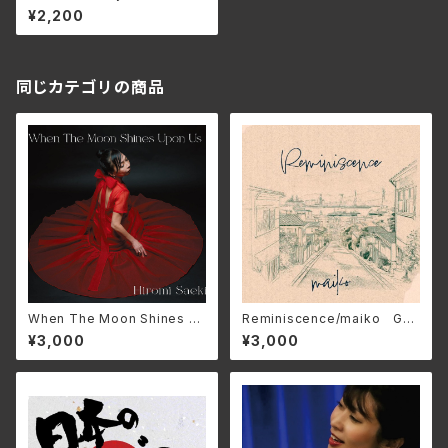
WI-001(仕様:CD)
¥2,200
同じカテゴリの商品
When The Moon Shines U
Reminiscence/maiko GN
pon Us/HIROMI SAEKI GN
M-1026(仕様:CD)
¥3,000
¥3,000
M-1022