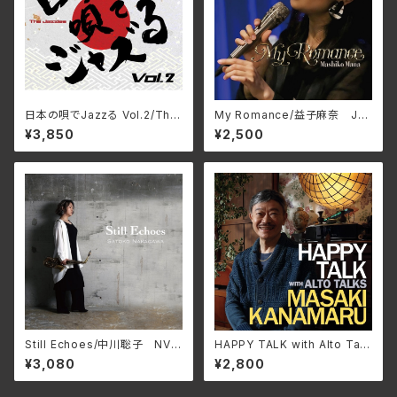
日本の唄でJazzる Vol.2/The
My Romance/益子麻奈 JM
Jazzles VGDBRZ-0079
PC-20102(仕様:CD)
¥3,850
¥2,500
Still Echoes/中川聡子 NVR
HAPPY TALK with Alto Talk
C-2958(仕様:CD)
s/金丸正城 RPCJ-7010(仕
¥3,080
¥2,800
様:CD)