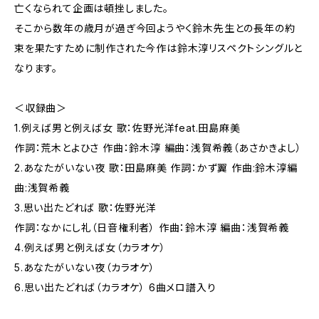
亡くなられて企画は頓挫しました。
そこから数年の歳月が過ぎ今回ようやく鈴木先生との長年の約
束を果たすために制作された今作は鈴木淳リスペクトシングルと
なります。
＜収録曲＞
1.例えば男と例えば女 歌：佐野光洋feat.田島麻美
作詞：荒木とよひさ 作曲：鈴木淳 編曲：浅賀希義（あさかきよし）
2.あなたがいない夜 歌：田島麻美 作詞：かず翼 作曲:鈴木淳編
曲:浅賀希義
3.思い出たどれば 歌：佐野光洋
作詞：なかにし礼（日音権利者） 作曲：鈴木淳 編曲：浅賀希義
4.例えば男と例えば女（カラオケ）
5.あなたがいない夜（カラオケ）
6.思い出たどれば（カラオケ） 6曲メロ譜入り