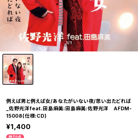
1
/1
例えば男と例えば女/あなたがいない夜/思い出たどれば
_佐野光洋feat.田島麻美:田島麻美:佐野光洋 AFDM-
15008(仕様:CD)
¥1,400
残り1点