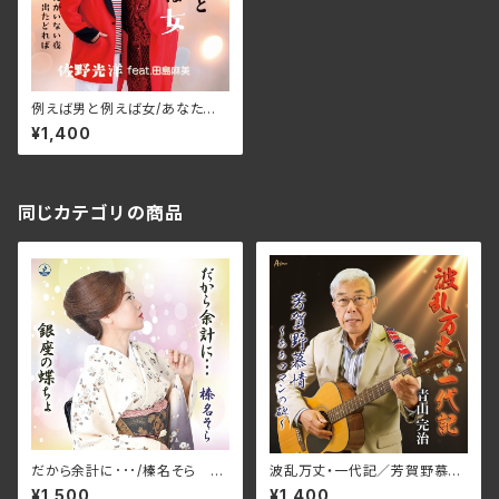
例えば男と例えば女/あなたが
いない夜/思い出たどれば_佐野
¥1,400
光洋feat.田島麻美:田島麻美:
佐野光洋 AFDM-15008(仕
様:CD)
同じカテゴリの商品
だから余計に･･･/榛名そら J
波乱万丈・一代記／芳賀野慕情
MG-20(仕様:CD)
～ああロマンの碑～_青山完治
¥1,500
¥1,400