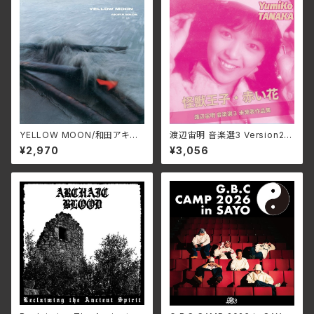
YELLOW MOON/和田アキ
渡辺宙明 音楽選3 Version2/
ラ ALT-527C(仕様:CD)
田中由美子、根本由美、成松こだ
¥2,970
¥3,056
ま 3SCD-0072(仕様:CD)