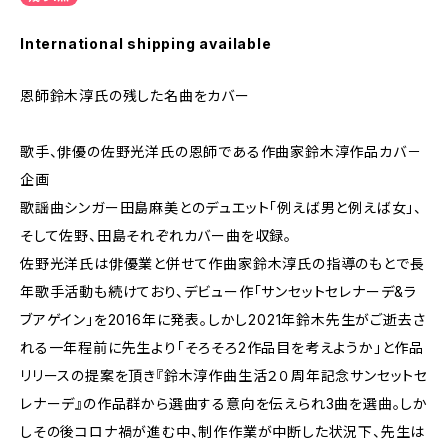
International shipping available
恩師鈴木淳氏の残した名曲をカバー
歌手、俳優の佐野光洋氏の恩師である作曲家鈴木淳作品カバ－
企画
歌謡曲シンガー田島麻美とのデュエット「例えば男と例えば女」、
そして佐野、田島それぞれカバー曲を収録。
佐野光洋氏は俳優業と併せて作曲家鈴木淳氏の指導のもとで長
年歌手活動も続けており、デビュー作「サンセットセレナーデ&ラ
ブアゲイン」を2016年に発表。しかし2021年鈴木先生がご逝去さ
れる一年程前に先生より「そろそろ2作品目を考えようか」と作品
リリースの提案を頂き『鈴木淳作曲生活２０周年記念サンセットセ
レナーデ』の作品群から選曲する意向を伝えられ3曲を選曲。しか
しその後コロナ禍が進む中、制作作業が中断した状況下、先生は