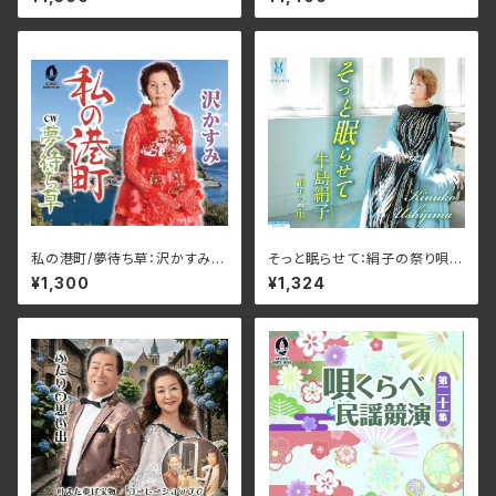
AFDM-15004(仕様:CD)
私の港町/夢待ち草：沢かすみ
そっと眠らせて：絹子の祭り唄/
ORDC-2142(仕様:CD)
牛島絹子 SILK-JP073(仕様:
¥1,300
¥1,324
CD)