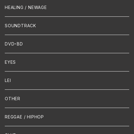
Crossover / Fusion
Chanson
Piano
HEALING / NEWAGE
Dixie / New Orleans
Flute
SOUNDTRACK
FUNK
Violin
DVD・BD
Cello
EYES
Guitar / Ukulele
LEI
Mandolin
OTHER
声楽
REGGAE / HIPHOP