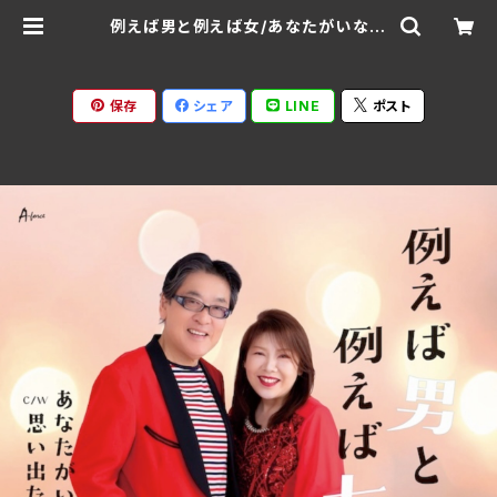
例えば男と例えば女/あなたがいない
夜/思い出たどれば_佐野光洋feat.田
島麻美:田島麻美:佐野光洋 AFDM-
15008(仕様:CD) | Ratspack Re
cords
保存
シェア
LINE
ポスト