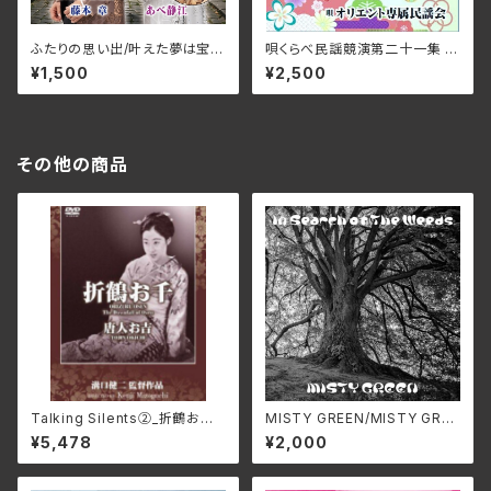
ふたりの思い出/叶えた夢は宝
唄くらべ民謡競演第二十一集 /
物/コーヒーショップで/あべ静江
オリエント専属民謡会 OMTE
¥1,500
¥2,500
＆藤本章 JMG-34(仕様:C
-9019(仕様:CD)
D)
その他の商品
Talking Silents②_折鶴お千、
MISTY GREEN/MISTY GREE
唐人お吉 DMSF-1007(仕様:
N S4MG-0306(仕様:CD)
¥5,478
¥2,000
DVD)