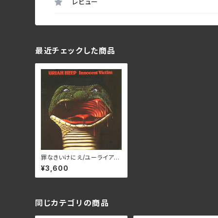
レビュー
最近チェックした商品
罪なきいけにえ/ユーライア‧
ヒープ BELLE-264389(仕
¥3,600
様:SHM-CD)
同じカテゴリの商品