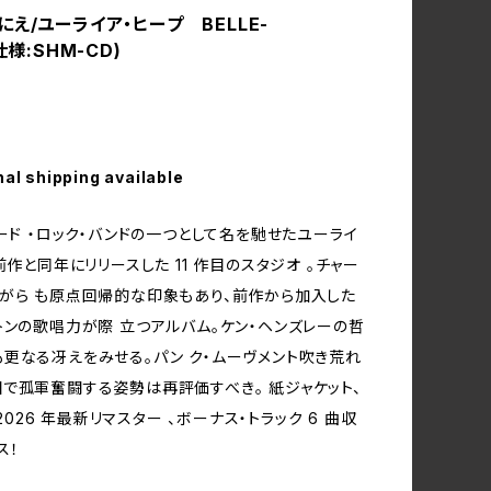
え/ユーライア‧ヒープ BELLE-
仕様:SHM-CD)
nal shipping available
ハード ‧ロック‧バンドの⼀つとして名を馳せたユーライ
前作と同年にリリースした 11 作⽬のスタジオ 。チャー
がら も原点回帰的な印象もあり、前作から加⼊した
トンの歌唱⼒が際 ⽴つアルバム。ケン‧ヘンズレーの哲
更なる冴えをみせる。パン ク‧ムーヴメント吹き荒れ
で孤軍奮闘する姿勢は再評価すべき。 紙ジャケット、
、 2026 年最新リマスター 、ボーナス‧トラック 6 曲収
ス！