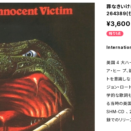
罪なきいけに
264389(
¥3,600
残り1点
Internatio
英国 4 ⼤
ア‧ヒー プ、
トを意識しな
ジョン‧ロー
学的な歌詞も
る当時の英国
SHM-CD 
録でのリリー