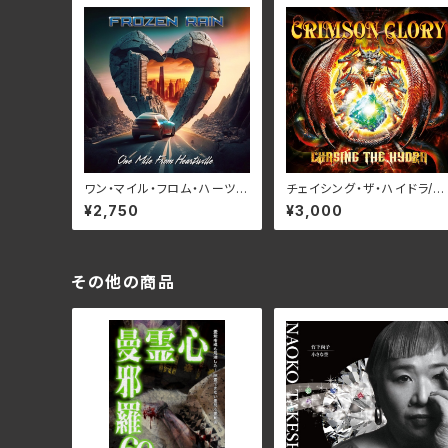
ワン・マイル・フロム・ハーツヴ
チェイシング・ザ・ハイドラ/ク
ィル/フローズン・レイン RBN
リムゾン・グローリー RBN
¥2,750
¥3,000
CD-1383
D-1467(仕様:CD)
その他の商品