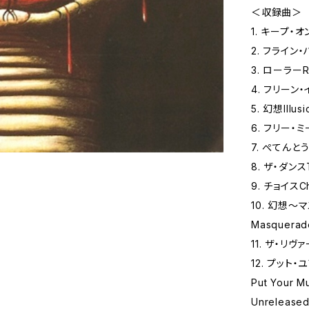
＜収録曲＞
1. キープ‧オン
2. フライン‧ハイ
3. ローラーRo
4. フリーン‧イ
5. 幻想Illusi
6. フリー‧ミー
7. ぺてんとうそ
8. ザ‧ダンスT
9. チョイスCh
10. 幻想〜マ
Masquerade
11. ザ‧リヴァ
12. プット
Put Your M
Unreleased