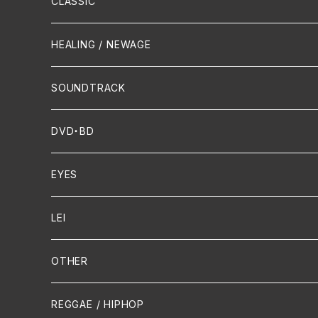
Hip-Hop/Dancehall Reggae
Piano
HAWAIIAN
CLASSIC
Crossover / Fusion
Chanson
Piano
HEALING / NEWAGE
Dixie / New Orleans
Flute
SOUNDTRACK
FUNK
Violin
DVD・BD
Cello
EYES
Guitar / Ukulele
LEI
Mandolin
OTHER
声楽
REGGAE / HIPHOP