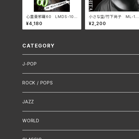
心霊曼邪羅60 LMDS-108
小さな空/竹下尚子 ML-10
(仕様:DVD)
48(仕様:CD)
¥4,180
¥2,200
CATEGORY
J-POP
HR/HM
ROCK / POPS
演歌 / 歌謡曲
Oldies
JAZZ
PUNK/HARDCORE
HR/HM
Vocal
WORLD