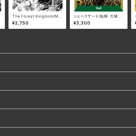
The Forest Kingdom/Mol
シェヘラザード/指揮：大植 英
och HMP-121(仕様:CD)
次 吹奏楽：Osaka Shion Wi
¥2,750
¥3,300
nd Orchestra WKOS-01
6(仕様:CD)