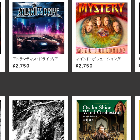
アトランティス・ドライヴ/アト
マインド・ポリューション/ミス
C
ランティス・ドライヴ RBNC
テリー RBNCD-1401(仕様:
¥2,750
¥2,750
D-1406(仕様:CD)
CD)