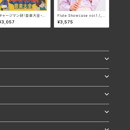
チャージマン研！音楽大全・増
Flute Showcase vol.1 /_フ
補版/宮内國郎 3SCD-007
ルートショーケース vol.1/Var
¥3,057
¥3,575
7(仕様:CD)
ious Artists GNRS-003
8(仕様:CD)