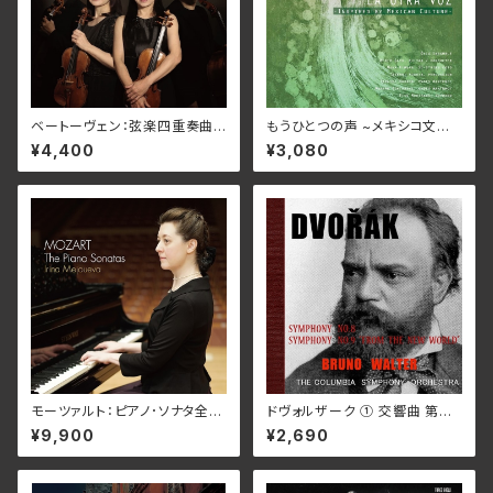
ベートーヴェン：弦楽四重奏曲
もうひとつの声 ~メキシコ文化
全集Ⅲ/ひばり弦楽四重奏団 N
に魅了~/オニックス・アンサンブ
¥4,400
¥3,080
ARD-5095_6(仕様:2CD)
ル他 TFCC-2004
モーツァルト：ピアノ･ソナタ全
ドヴォルザーク ① 交響曲 第８
集/イリーナ・メジューエワ WK
番 ト長調 作品88 ② 交響曲 第
¥9,900
¥2,690
SP-1022_28(仕様:7CD)
９番 ホ短調 作品95「新世界か
ら」/ブルーノ・ワルター 指揮 コ
ロンビア交響楽団 TKC-378