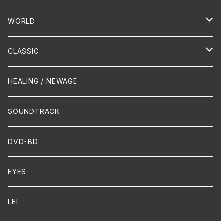
PUNK/HARDCORE
HR/HM
Vocal
WORLD
Hip-Hop/Dancehall Reggae
Piano
HAWAIIAN
CLASSIC
Crossover / Fusion
Chanson
Piano
HEALING / NEWAGE
Dixie / New Orleans
Flute
SOUNDTRACK
FUNK
Violin
DVD・BD
Cello
EYES
Guitar / Ukulele
LEI