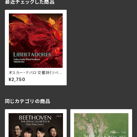
最近チェックした商品
オスカー・ナバロ 交響詩《リベル
タドレス/演奏：東京藝大ウィンド
¥2,750
オーケストラ 指揮：大井剛史
WKCD-0188(仕様:CD)
同じカテゴリの商品