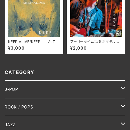
KEEP ALIVE/KEEP ALT-5
アーリータイムス/ミネマモル
21C(仕様:CD)
SSRC-010(仕様:CD)
¥3,000
¥2,000
CATEGORY
J-POP
HR/HM
ROCK / POPS
演歌 / 歌謡曲
Oldies
JAZZ