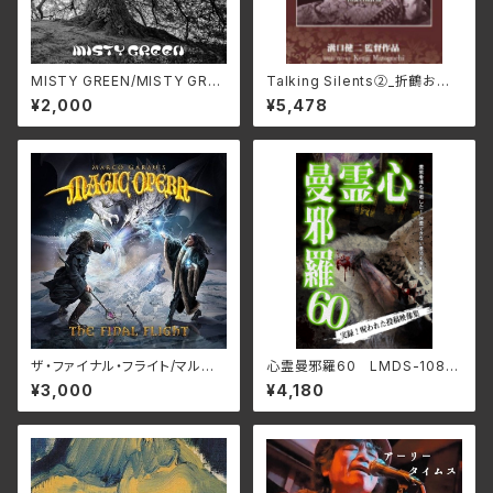
MISTY GREEN/MISTY GREE
Talking Silents②_折鶴お千、
N S4MG-0306(仕様:CD)
唐人お吉 DMSF-1007(仕様:
¥2,000
¥5,478
DVD)
ザ・ファイナル・フライト/マルコ・
心霊曼邪羅60 LMDS-108
ガラウズ・マジック・オペラ RB
(仕様:DVD)
¥3,000
¥4,180
NCD-1472(仕様:CD)