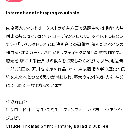
International shipping available
東京藝大ウィンドオーケストラが各方面で活躍中の指揮者・大井
剛史と共にセッション・レ コーディングしたCD。タイトルにもなっ
ている「リベルタドレス」は、映画音楽の研鑽を 積んだスペインの
作曲家・オスカー・ナバロがドラマティックに描いた意欲作です。
聴衆を 虜にする仕掛けの数々をお楽しみください。また、池辺晋
一郎、兼田敏、芥川也寸志の作品 では、東京藝術大学の歴史と伝
統を未来へとつなぐ思いが感じられ、藝大ウィンドの魅力を 存分
に楽しめる一枚となっています。
＜収録曲＞
1. クロード・トーマス・スミス ： ファンファーレ・バラード・アンド・
ジュビリー
Claude Thomas Smith: Fanfare, Ballad & Jubilee