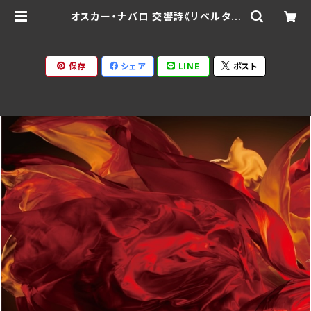
オスカー・ナバロ 交響詩《リベルタド
レス/演奏：東京藝大ウィンドオーケス
トラ 指揮：大井剛史 WKCD-0188
(仕様:CD) | Ratspack Records
保存
シェア
LINE
ポスト