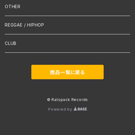
Mandolin
OTHER
声楽
REGGAE / HIPHOP
吹奏楽
CLUB
古楽
商品一覧に戻る
Contemporary / Avangarde
© Ratspack Records
Powered by