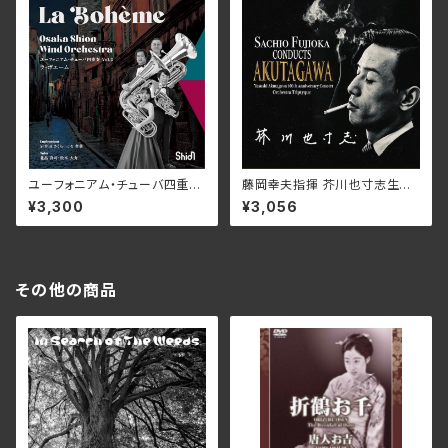
(仕様:LP)
ユーフォニアム・チューバ四重奏
藤岡幸夫指揮 芥川也寸志生誕1
vol.2 ラ・ボエーム/Osaka Shi
00年記念コンサート/藤岡幸夫
¥3,300
¥3,056
on Wind Orchestra ユーフォ
3SCD-0080(仕様:CD)
ニアム・チューバ四重奏 Eupho
nium 岩井田さくら・三宅孝典 T
uba 北畠真司・松本大介 WK
OS-020(仕様:CD)
その他の商品