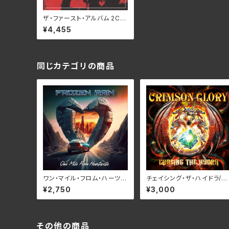
ザ‧ファースト‧アルバム 2CD
デラックス‧エディション/ワイ
¥4,455
ルド‧ホーシズ BELLE-264
400-1(仕様:SHM-CD+CD)
同じカテゴリの商品
ワン・マイル・フロム・ハーツヴ
チェイシング・ザ・ハイドラ/ク
ィル/フローズン・レイン RBN
リムゾン・グローリー RBN
¥2,750
¥3,000
CD-1383
D-1467(仕様:CD)
その他の商品