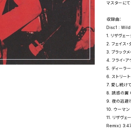
マスターにて
収録曲：
Disc1 : Wil
1. リザヴェーシ
2. フェイス‧
3. ブラックメイ
4. フライ‧アウ
5. ディーラー 
6. ストリート‧
7. 愛し続けて N
8. 誘惑の翼 Cr
9. 夜の逃避⾏ 
10. ウーマン 
11. リザヴェー
Remix) 3:4