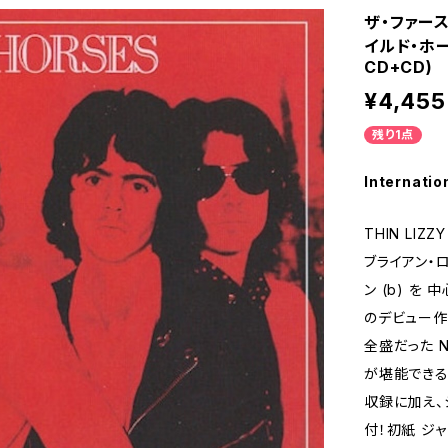
ザ‧ファース
イルド‧ホー
CD+CD)
¥4,455
残り1点
Internatio
THIN LI
ブライアン‧ロバ
ン (b) 
のデビュー作。
全盛だった N
が堪能できる
収録に加え、
付！初紙 ジャケ