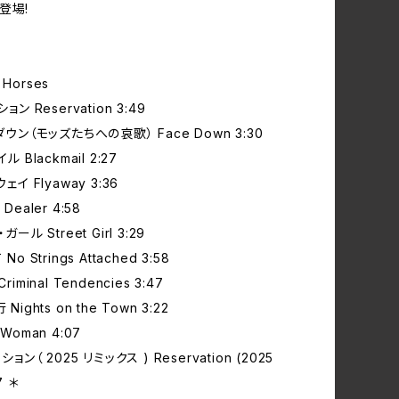
登場!
d Horses
ョン Reservation 3:49
ダウン（モッズたちへの哀歌） Face Down 3:30
ル Blackmail 2:27
ェイ Flyaway 3:36
Dealer 4:58
ガール Street Girl 3:29
o Strings Attached 3:58
iminal Tendencies 3:47
Nights on the Town 3:22
Woman 4:07
ション（ 2025 リミックス ) Reservation (2025
7 ＊