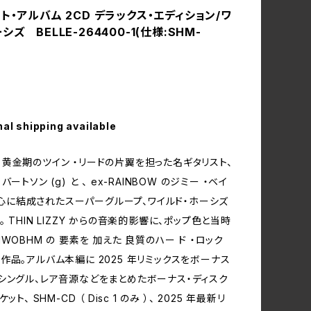
ト‧アルバム 2CD デラックス‧エディション/ワ
シズ BELLE-264400-1(仕様:SHM-
nal shipping available
ZZY ⻩⾦期のツイン ‧リードの⽚翼を担った名ギタリスト、
ートソン (g) と 、 ex-RAINBOW のジミー ‧ベイ
を 中⼼に結成されたスーパーグループ、ワイルド‧ホーシズ
 THIN LIZZY からの⾳楽的影響に、ポップ⾊と当時
WOBHM の 要素を 加えた 良質のハー ド ‧ロック
作品。アルバム本編に 2025 年リミックスをボーナス
シングル、レア⾳源などをまとめたボーナス‧ディスク
ット、 SHM-CD （ Disc 1 のみ ）、 2025 年最新リ