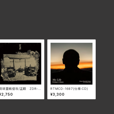
琉球霊戦侵攻/正殿 ZDR-1
RTMCD-1687(仕様:CD)
03
¥2,750
¥3,300