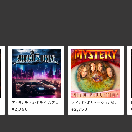
アトランティス・ドライヴ/アト
マインド・ポリューション/ミス
C
ランティス・ドライヴ RBNC
テリー RBNCD-1401(仕様:
¥2,750
¥2,750
D-1406(仕様:CD)
CD)