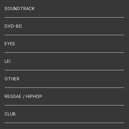
Dixie / New Orleans
Flute
SOUNDTRACK
FUNK
Violin
DVD・BD
Cello
EYES
Guitar / Ukulele
LEI
Mandolin
OTHER
声楽
REGGAE / HIPHOP
吹奏楽
CLUB