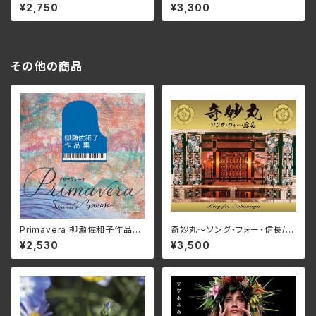
¥2,750
¥3,300
その他の商品
Primavera 柳瀬佐和子作品集/
奇妙丸～ソング・フォー・信長/V
ユーオーディア・アンサンブル、
arious Artists RPES-4869
¥2,530
¥3,500
蜷川いづみ、工藤美穂、Duo FR
(仕様:CD)
IEDEN MCDN-1171(仕様:C
D)