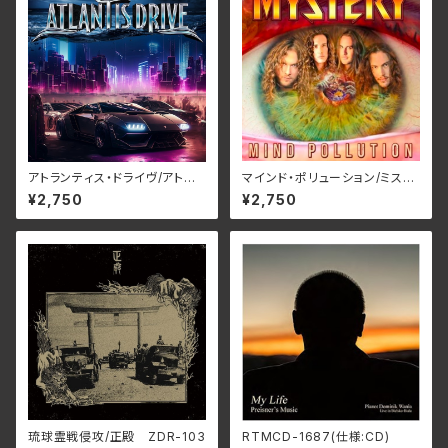
アトランティス・ドライヴ/アトラ
マインド・ポリューション/ミステ
ンティス・ドライヴ RBNCD-1
リー RBNCD-1401(仕様:CD)
¥2,750
¥2,750
406(仕様:CD)
琉球霊戦侵攻/正殿 ZDR-103
RTMCD-1687(仕様:CD)