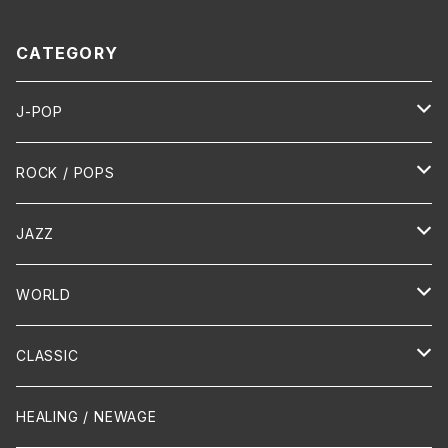
CATEGORY
J-POP
HR/HM
ROCK / POPS
演歌 / 歌謡曲
Oldies
JAZZ
PUNK/HARDCORE
HR/HM
Vocal
WORLD
Hip-Hop/Dancehall Reggae
Piano
HAWAIIAN
CLASSIC
Crossover / Fusion
Chanson
Piano
HEALING / NEWAGE