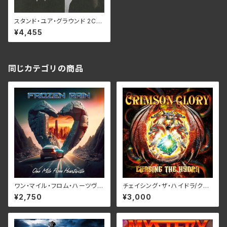
スタンド‧ユア‧グラウンド 2CD
デラックス‧エディション/ワイル
¥4,455
ド‧ホーシズ BELLE-264402
-3(仕様:SHM-CD +CD)
同じカテゴリの商品
ワン・マイル・フロム・ハーツヴィ
チェイシング・ザ・ハイドラ/クリ
ル/フローズン・レイン RBNCD-
ムゾン・グローリー RBNCD-1
¥2,750
¥3,000
1383
467(仕様:CD)