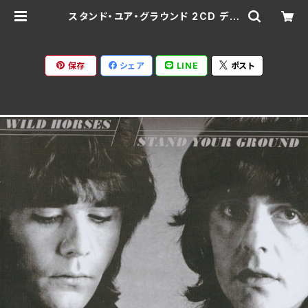
スタンド‧ユア‧グラウンド 2CD デラ
ックス‧エディション/ワイルド‧ホーシ
ズ BELLE-264402-3(仕様:SH
M-CD +CD) | Ratspack Recor
ds
保存
シェア
LINE
ポスト