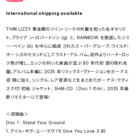
International shipping available
THIN LIZZY ⻩⾦期のツイン‧リードの⽚翼を担った名ギタリス
ト、ブライア ン‧ロバートソン (g) と、 RAINBOW を脱退したジミ
ー‧ベイン (b) を中⼼に結成 されたスーパーグループ、ワイルド‧
ホーシズのセカンドにしてラスト‧アル バム。前作よりハード‧ロッ
ク⾊が増し、エッジの利いた楽曲が並ぶ 80 年代初 頭の隠れ名
盤。アルバム本編に 2025 年リミックス‧ヴァージョンをボーナス
収 録に加え、シングル、レア⾳源などをまとめたボーナス‧でディ
スク付！初紙 ジャケット、 SHM-CD （ Disc 1 のみ）、 2025 年最
新リマスターにて登場！
＜収録曲＞
Disc 1 : Stand Your Ground
1. アイル‧ギヴ‧ユー‧ラヴ I’ll Give You Love 3:45