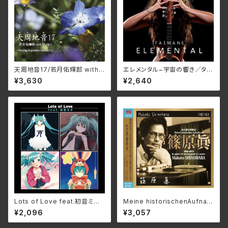
天周地音17/若月佑輝郎 with
エレメンタル~宇宙の響き／タイ
Garjue TXTH-0043(仕様:
マネ
¥3,630
¥2,640
CD)
Lots of Love feat.初音ミク/
Meine historischenAufnah
初音ミク GRMD-1001(仕様:
men/ 私の歴史的録音_篠原
¥2,096
¥3,057
CD)
眞 3SCD-0083(仕様:CD)