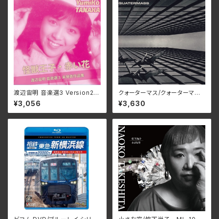
渡辺宙明 音楽選3 Version2/
クォーターマス/クォーターマ
田中由美子、根本由美、成松こだ
ス BELLE-264426(仕様:SH
¥3,056
¥3,630
ま 3SCD-0072(仕様:CD)
M-CD)