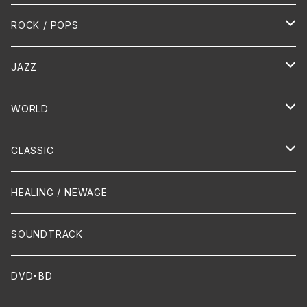
HR/HM
ROCK / POPS
演歌 / 歌謡曲
Oldies
JAZZ
PUNK/HARDCORE
HR/HM
Vocal
WORLD
Hip-Hop/Dancehall Reggae
Piano
HAWAIIAN
CLASSIC
Crossover / Fusion
Chanson
Piano
HEALING / NEWAGE
Dixie / New Orleans
Flute
SOUNDTRACK
FUNK
Violin
DVD・BD