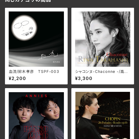
血流/鈴木孝彦 TSPF-003
シャコンヌ-Chaconne -/高橋
里奈（2CD）
¥2,200
¥3,300