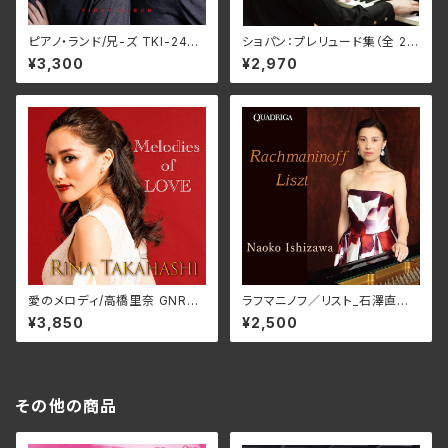
ピアノ・ランド/兄-ズ TKI-2431
ショパン：プレリュード集（全 26
6
曲）/イリーナ・メジューエワ B
¥3,300
¥2,970
JN-1027(CD)
愛のメロディ/高橋里奈 GNRS-
ラフマニノフ／リスト_石澤直
0034
子 QR-09006(仕様:CD)
¥3,850
¥2,500
その他の商品