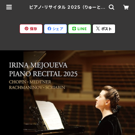
ピアノ・リサイタル 2025 （りゅーとぴ
あ）/イリーナ・メジューエワ BJN-1
043 | Ratspack Records
保存
シェア
LINE
ポスト