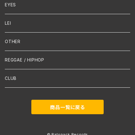
Cello
EYES
Guitar / Ukulele
LEI
Mandolin
OTHER
声楽
REGGAE / HIPHOP
吹奏楽
CLUB
古楽
商品一覧に戻る
Contemporary / Avangarde
© Ratspack Records