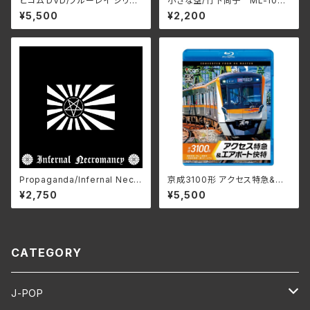
ビコム DVD/ブルーレイ シリー
小さな空/竹下尚子 ML-1048
ズ 相模鉄道20000系 相鉄・
(仕様:CD)
¥5,500
¥2,200
東急新横浜線 4K撮影作品 湘
南台～新横浜～渋谷～和光
市 VB-685(仕様:ブルーレイ)
Propaganda/Infernal Necr
京成3100形 アクセス特急&エ
omancy ZDR-073(仕様:C
アポート快特 成田空港〜押
¥2,750
¥5,500
D)
上〜泉岳寺〜羽田空港第1・第2
ターミナル/ビコム ブルーレイ
シリーズ VB-6888(仕様:Blu-r
ay)
CATEGORY
J-POP