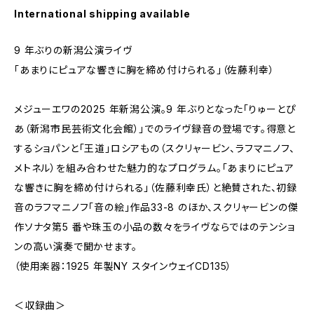
International shipping available
9 年ぶりの新潟公演ライヴ
「あまりにピュアな響きに胸を締め付けられる」（佐藤利幸）
メジューエワの2025 年新潟公演。9 年ぶりとなった「りゅーとぴ
あ（新潟市民芸術文化会館）」でのライヴ録音の登場です。得意と
するショパンと「王道」ロシアもの（スクリャービン、ラフマニノフ、
メトネル）を組み合わせた魅力的なプログラム。「あまりにピュア
な響きに胸を締め付けられる」（佐藤利幸氏）と絶賛された、初録
音のラフマニノフ「音の絵」作品33-8 のほか、スクリャービンの傑
作ソナタ第5 番や珠玉の小品の数々をライヴならではのテンショ
ンの高い演奏で聞かせます。
（使用楽器：1925 年製NY スタインウェイCD135）
＜収録曲＞