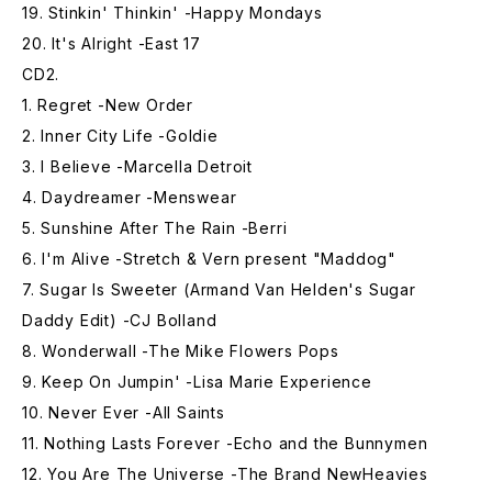
19. Stinkin' Thinkin' -Happy Mondays
20. It's Alright -East 17
CD2.
1. Regret -New Order
2. Inner City Life -Goldie
3. I Believe -Marcella Detroit
4. Daydreamer -Menswear
5. Sunshine After The Rain -Berri
6. I'm Alive -Stretch & Vern present "Maddog"
7. Sugar Is Sweeter (Armand Van Helden's Sugar
Daddy Edit) -CJ Bolland
8. Wonderwall -The Mike Flowers Pops
9. Keep On Jumpin' -Lisa Marie Experience
10. Never Ever -All Saints
11. Nothing Lasts Forever -Echo and the Bunnymen
12. You Are The Universe -The Brand NewHeavies