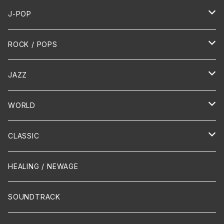
J-POP
HR/HM
ROCK / POPS
演歌 / 歌謡曲
Oldies
JAZZ
PUNK/HARDCORE
HR/HM
Vocal
WORLD
Hip-Hop/Dancehall Reggae
Piano
HAWAIIAN
CLASSIC
Crossover / Fusion
Chanson
Piano
HEALING / NEWAGE
Dixie / New Orleans
Flute
SOUNDTRACK