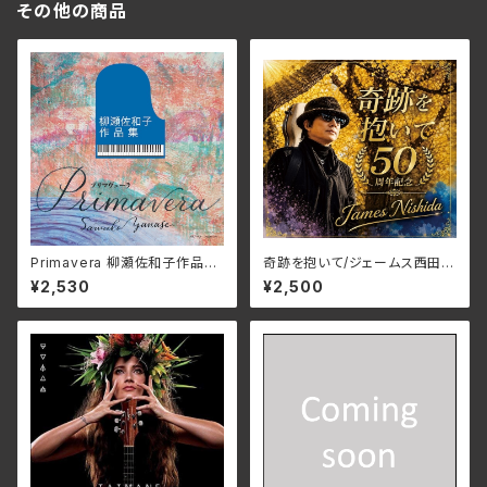
その他の商品
Primavera 柳瀬佐和子作品集/
奇跡を抱いて/ジェームス西田
ユーオーディア・アンサンブル、
JMG-37(仕様:CD)
¥2,530
¥2,500
蜷川いづみ、工藤美穂、Duo FR
IEDEN MCDN-1171(仕様:C
D)