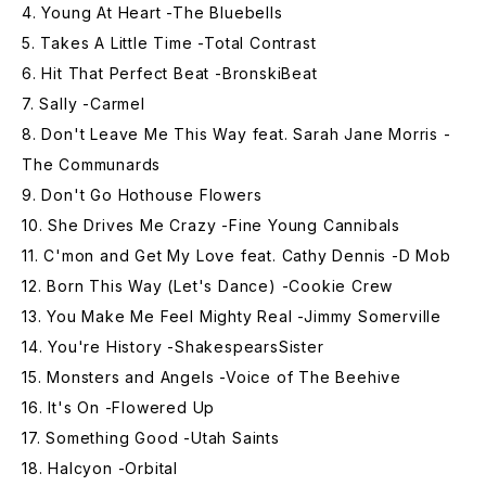
4. Young At Heart -The Bluebells
5. Takes A Little Time -Total Contrast
6. Hit That Perfect Beat -BronskiBeat
7. Sally -Carmel
8. Don't Leave Me This Way feat. Sarah Jane Morris -
The Communards
9. Don't Go Hothouse Flowers
10. She Drives Me Crazy -Fine Young Cannibals
11. C'mon and Get My Love feat. Cathy Dennis -D Mob
12. Born This Way (Let's Dance) -Cookie Crew
13. You Make Me Feel Mighty Real -Jimmy Somerville
14. You're History -ShakespearsSister
15. Monsters and Angels -Voice of The Beehive
16. It's On -Flowered Up
17. Something Good -Utah Saints
18. Halcyon -Orbital