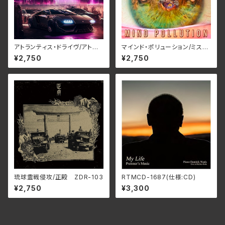
アトランティス・ドライヴ/アトラ
マインド・ポリューション/ミステ
ンティス・ドライヴ RBNCD-1
リー RBNCD-1401(仕様:CD)
¥2,750
¥2,750
406(仕様:CD)
琉球霊戦侵攻/正殿 ZDR-103
RTMCD-1687(仕様:CD)
¥2,750
¥3,300