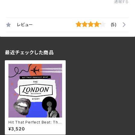
通報する
レビュー
(5)
最近チェックした商品
Hit That Perfect Beat: The
London Records Story/V.A.
¥3,520
RTMCD-1740(仕様:2CD)