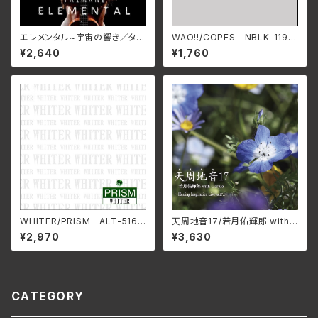
エレメンタル~宇宙の響き／タイ
WAO!!/COPES NBLK-119
マネ
(仕様:CD)
¥2,640
¥1,760
WHITER/PRISM ALT-516C
天周地音17/若月佑輝郎 with
(仕様:CD)
Garjue TXTH-0043(仕様:
¥2,970
¥3,630
CD)
CATEGORY