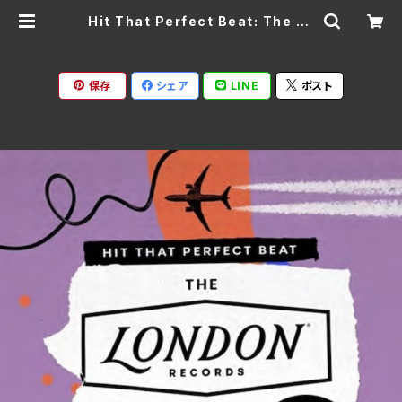
Hit That Perfect Beat: The Lo
ndon Records Story/V.A. RT
MCD-1740(仕様:2CD) | Ratspa
ck Records
保存
シェア
LINE
ポスト