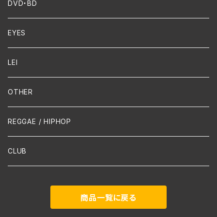
FUNK
Violin
DVD・BD
Cello
EYES
Guitar / Ukulele
LEI
Mandolin
OTHER
声楽
REGGAE / HIPHOP
吹奏楽
CLUB
古楽
商品一覧に戻る
Contemporary / Avangarde