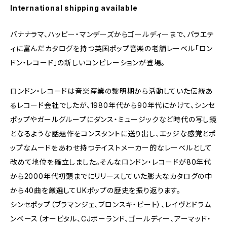
International shipping available
バナナラマ、ハッピー・マンデーズからゴールディーまで、バラエテ
ィに富んだカタログを持つ英国ポップ音楽の老舗レーベル「ロン
ドン・レコード」の新しいコンピレーションが登場。
ロンドン・レコードは音楽産業の黎明期から活動していた伝統あ
るレコード会社でしたが、1980年代から90年代にかけて、シンセ
ポップやガールグループにダンス・ミュージックなど時代の写し鏡
となるような話題作をコンスタントに送り出し、エッジな感覚とポ
ップなムードをあわせ持つテイストメーカー的なレーベルとして
改めて地位を確立しました。そんなロンドン・レコードが80年代
から2000年代初頭までにリリースしていた膨大なカタログの中
から40曲を厳選してUKポップの歴史を振り返ります。
シンセポップ（ブラマンジェ、ブロンスキ・ビート）、レイヴとドラム
ンベース（オービタル、CJボーランド、ゴールディー、アーマッド・