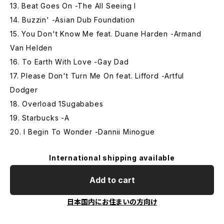
13. Beat Goes On -The All Seeing I
14. Buzzin' -Asian Dub Foundation
15. You Don't Know Me feat. Duane Harden -Armand
Van Helden
16. To Earth With Love -Gay Dad
17. Please Don't Turn Me On feat. Lifford -Artful
Dodger
18. Overload 1Sugababes
19. Starbucks -A
20. I Begin To Wonder -Dannii Minogue
International shipping available
Add to cart
日本国内にお住まいの方向け