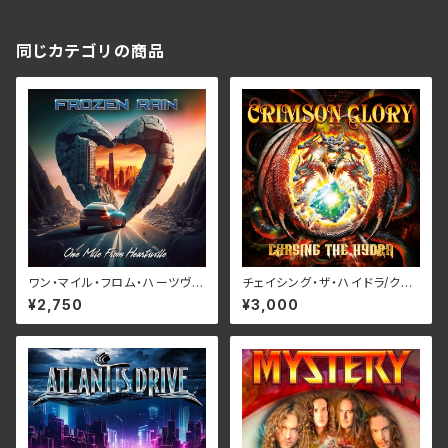
同じカテゴリの商品
ワン・マイル・フロム・ハーツヴィ
チェイシング・ザ・ハイドラ/クリ
ル/フローズン・レイン RBNCD-
ムゾン・グローリー RBNCD-1
¥2,750
¥3,000
1383
467(仕様:CD)