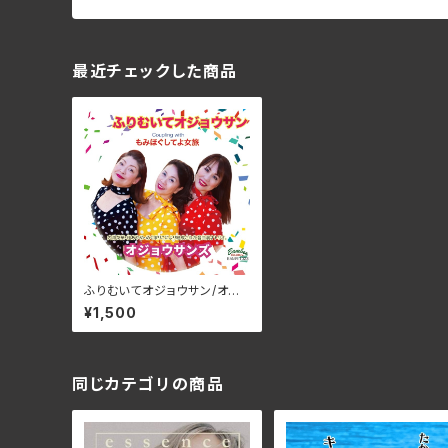
最近チェックした商品
ふりむいてオジョウサン/オジ
ョウサンズ BAMR-1023(仕
¥1,500
様:CD)
同じカテゴリの商品