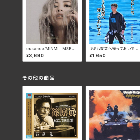
essence/MINMI MSBU-
キミも双葉へ帰っておいでよ/
001
たかはしごう APM-0001
¥3,690
¥1,650
(仕様:CD)
その他の商品