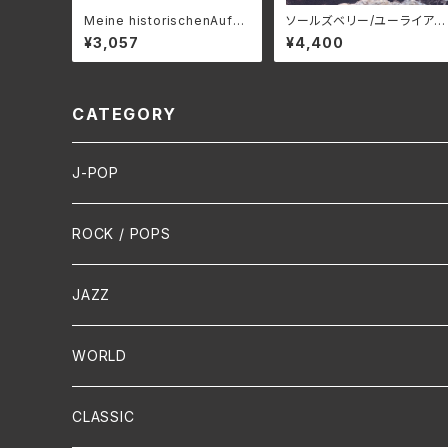
Meine historischenAufna
ソールズベリー/ユーライア・
hmen/ 私の歴史的録音_篠原
ヒープ BELLE-264327_8
¥3,057
¥4,400
眞 3SCD-0083(仕様:CD)
（仕様:2SHM-CD）
CATEGORY
J-POP
HR/HM
ROCK / POPS
演歌 / 歌謡曲
Oldies
JAZZ
PUNK/HARDCORE
HR/HM
Vocal
WORLD
Hip-Hop/Dancehall Reggae
Piano
HAWAIIAN
CLASSIC