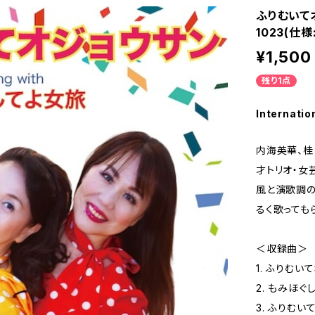
ふりむいて
1023(仕様
¥1,500
残り1点
Internatio
内海英華、桂
才トリオ・女
風と演歌調の
るく歌っても
＜収録曲＞
1. ふりむい
2. もみほぐ
3. ふりむ