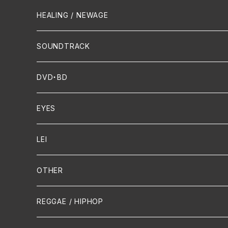
Crossover / Fusion
Chanson
Piano
HEALING / NEWAGE
Dixie / New Orleans
Flute
SOUNDTRACK
FUNK
Violin
DVD・BD
Cello
EYES
Guitar / Ukulele
LEI
Mandolin
OTHER
声楽
REGGAE / HIPHOP