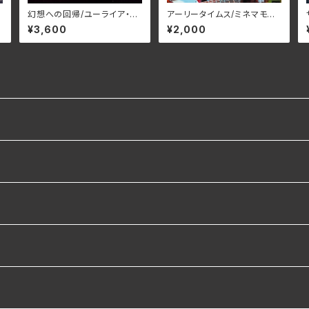
幻想への回帰/ユーライア・ヒ
アーリータイムス/ミネマモ
ープ BELLE-264386(仕様:
ル SSRC-010(仕様:CD)
¥3,600
¥2,000
SHM-CD)