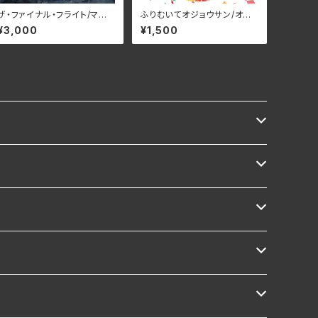
ザ・ファイナル・フライト/マル
ふりむいてオジョウサン/オジ
コ・ガラウズ・マジック・オペ
ョウサンズ BAMR-1023(仕
¥3,000
¥1,500
ラ RBNCD-1472(仕様:C
様:CD)
D)