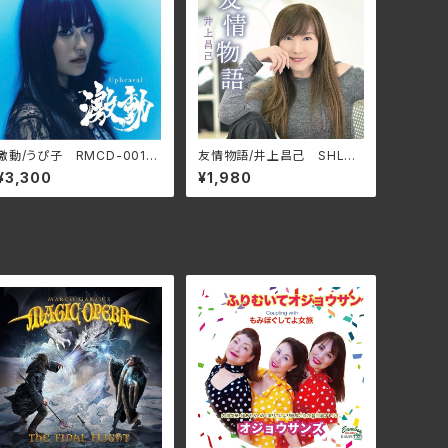
激動/うぴ子 RMCD-001
友情物語/井上昌己 SHLA-
(仕様:CD)
0022(仕様:CD)
¥3,300
¥1,980