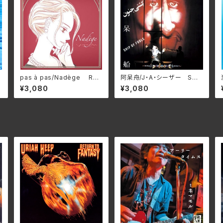
pas à pas/Nadège RHA
阿呆舟/J・A・シーザー SWA
PSODIE-A1801(仕様:12イン
X-89C(仕様:CD)
¥3,080
¥3,080
チレコード)