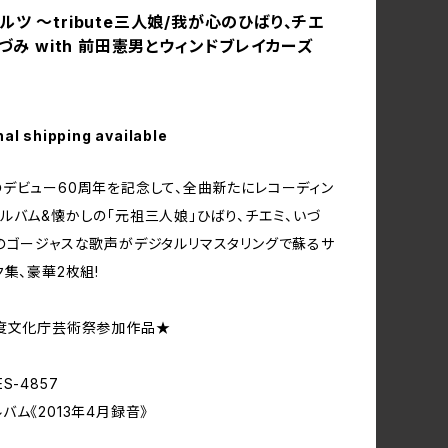
ツ ～tribute三人娘/我が心のひばり、チエ
いづみ with 前田憲男とウィンドブレイカーズ
nal shipping available
デビュー60周年を記念して、全曲新たにレコーディン
ルバム&懐かしの「元祖三人娘」ひばり、チエミ、いづ
のゴージャスな歌声がデジタルリマスタリングで蘇るサ
ク集、豪華2枚組!
年度文化庁芸術祭参加作品★
PES-4857
バム《2013年4月録音》