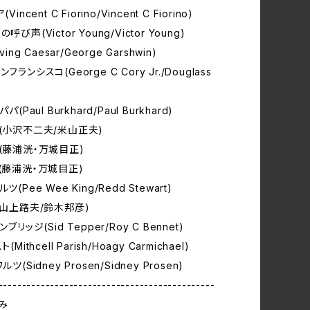
incent C Fiorino/Vincent C Fiorino)
び声(Victor Young/Victor Young)
ing Caesar/George Garshwin)
フランシスコ(George C Cory Jr./Douglass
パ(Paul Burkhard/Paul Burkhard)
分(小沢不二夫/米山正夫)
笛(藤浦洸・万城目正)
ド(藤浦洸・万城目正)
(Pee Wee King/Redd Stewart)
(山上路夫/鈴木邦彦)
ブリッジ(Sid Tepper/Roy C Bennet)
Mithcell Parish/Hoagy Carmichael)
ツ(Sidney Prosen/Sidney Prosen)
----------------------------------------------
み