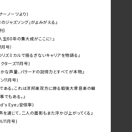
イナーノーツより)
本のジャズソング」がよみがえる』
刊）
人生60年の集大成がここに！』
1月号）
つリズミカルで揺るぎないキャリアを物語る』
クターズ11月号)
豊かな声量、バラードの説得力とすべてが本物』
ン11月号)
画である。これは洋邦楽双方に誇る戦後大衆音楽の継
事でもある。』
rd's Eye」安倍寧)
声を通じて、二人の面影もまた浮かび上がってくる』
ル11月号)