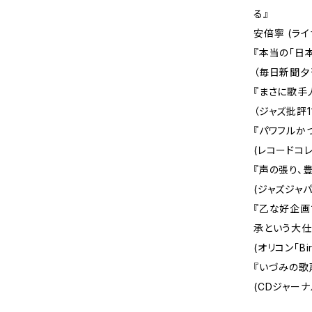
る』
安倍寧 (ラ
『本当の「日
（毎日新聞夕
『まさに歌手
（ジャズ批評1
『パワフルか
(レコードコレ
『声の張り、
(ジャズジャパ
『乙な好企
承という大仕
(オリコン「Bi
『いづみの歌
(CDジャーナ