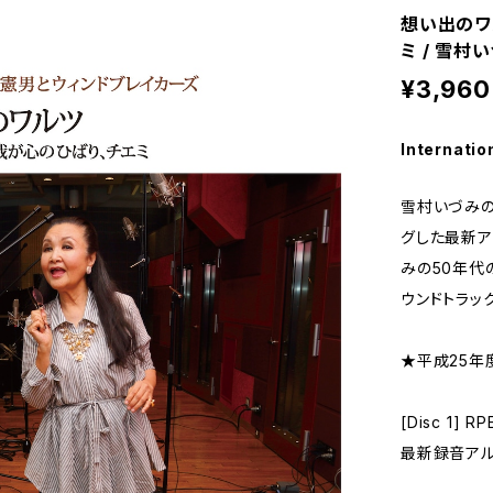
想い出のワル
ミ / 雪村
¥3,960
Internatio
雪村いづみの
グした最新ア
みの50年代
ウンドトラッ
★平成25
[Disc 1] R
最新録音アル