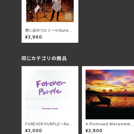
想い出のワルツ ～tribute三
人娘/我が心のひばり、チエミ
¥3,960
/ 雪村いづみ with 前田憲男
とウィンドブレイカーズ
同じカテゴリの商品
FOREVER PURPLE〜Rem
A Promised Movement
astered Edition〜/和泉宏
Remastered Edition〜/和
¥3,000
¥2,800
隆 MMF-615
泉宏隆 MMF-613