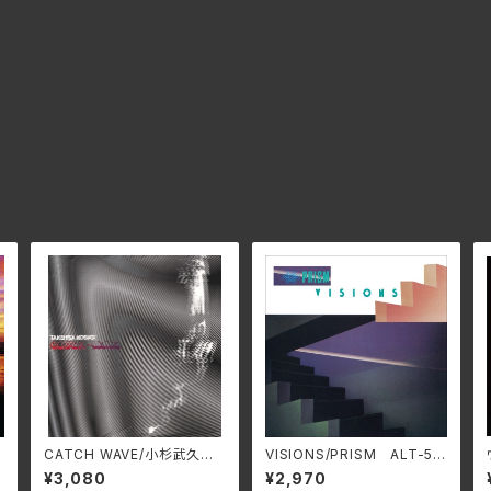
〜
CATCH WAVE/小杉武久 S
VISIONS/PRISM ALT-51
WAX-502C(仕様:CD)
9C(仕様:SHM-CD)
¥3,080
¥2,970