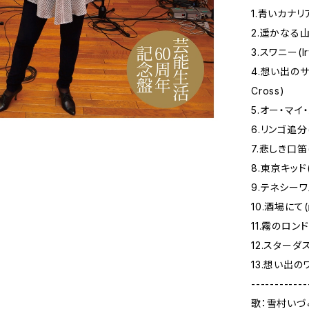
1.青いカナリア(V
2.遥かなる山の呼
3.スワニー(Irv
4.想い出のサン
Cross)
5.オー・マイ・パ
6.リンゴ追
7.悲しき口
8.東京キッ
9.テネシーワルツ
10.酒場にて
11.霧のロンドン
12.スターダスト(
13.想い出のワル
------------
歌：雪村いづ