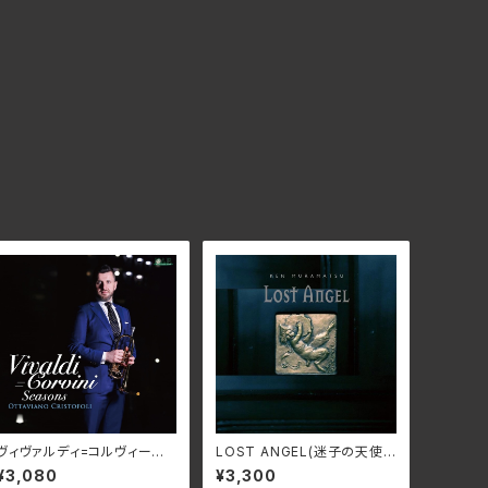
ヴィヴァルディ=コルヴィーニ:
LOST ANGEL(迷子の天使)
四季/オッタヴィアーノ・クリス
〜村松健ウィンターファンタジ
¥3,080
¥3,300
トーフォリ NARD-5083
ー〜/村松健 KNMN-2312