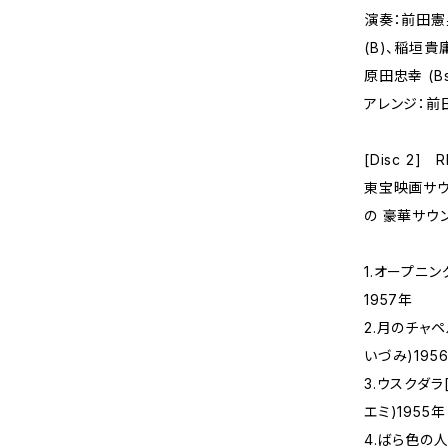
演奏：前田憲
(B)、稲垣貴庸(
原田忠幸 (Bs
アレンジ：前田
[Disc 2] 
東宝映画サウ
の 豪華サウ
1.オープニ
1957年
2.月のチャペルで
いづみ)195
3.ウスクダラ
エミ)1955年
4.ばら色の人生