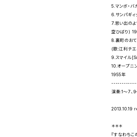
5.マンボ・バカ
6.サンパギィタ
7.思い出のよす
空ひばり) 1
8.裏町のおてん
(歌:江利チエミ
9.スマイル[S
10.オープニ
1955年
------------
演奏:1～7、
2013.10.19 
＊＊＊
『すなわちこ