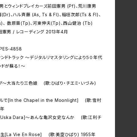
男とウィンドブレイカーズ前田憲男 (Pf)、荒川康男
Dr)、ハル斉藤 (As, Ts & Fl)、稲垣次郎(Ts & Fl)、
)、 数原晋(Tp)、河東伸夫(Tp)、西山健治 (Tb)
憲男 / レコーディング 2013年4月
RPES-4858
ンドトラック ～デジタルリマスタリングにより５０年代
ンドが蘇る！～
ング～大当たり三色娘 (歌:ひばり・チエミ・いづみ)
[In the Chapel in the Moonlight] (歌:雪村
6年
[Uska Dara]～あんな亀沢女史なんか (歌:江利チ
[La Vie En Rose] (歌:美空ひばり) 1955年