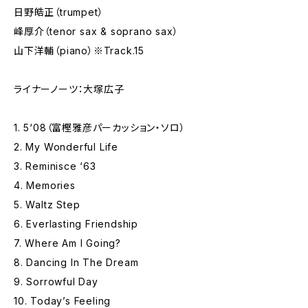
日野皓正（trumpet）
峰厚介（tenor sax & soprano sax）
山下洋輔（piano）※Track.15
ライナーノーツ：大塚広子
1. 5‘08（富樫雅彦パーカッション・ソロ）
2. My Wonderful Life
3. Reminisce ‘63
4. Memories
5. Waltz Step
6. Everlasting Friendship
7. Where Am I Going?
8. Dancing In The Dream
9. Sorrowful Day
10. Today’s Feeling