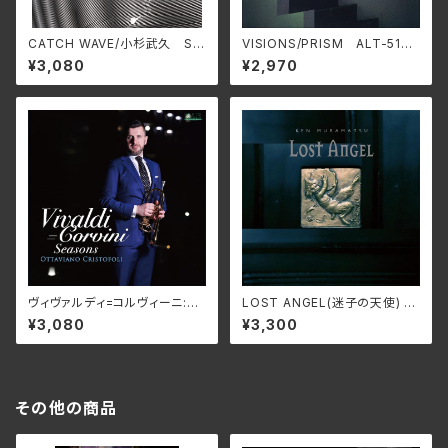
CATCH WAVE/小杉武久 SW
VISIONS/PRISM ALT-519C
AX-502C(仕様:CD)
(仕様:SHM-CD)
¥3,080
¥2,970
ヴィヴァルディ=コルヴィーニ:四
LOST ANGEL(迷子の天使) 〜
季/オッタヴィアーノ・クリストー
村松健ウィンターファンタジ
¥3,080
¥3,300
フォリ NARD-5083
ー〜/村松健 KNMN-231201
その他の商品