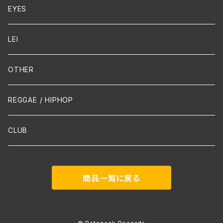
Cello
EYES
Guitar / Ukulele
LEI
Mandolin
OTHER
声楽
REGGAE / HIPHOP
吹奏楽
CLUB
古楽
商品一覧に戻る
Contemporary / Avangarde