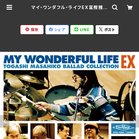
マイ・ワンダフル・ライフEX富樫雅彦
バラードコレクション / V.A. | Rats
pack Records
保存
シェア
LINE
ポスト