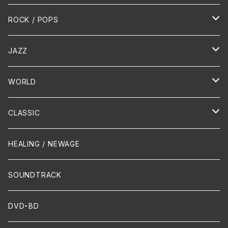
HR/HM
ROCK / POPS
演歌 / 歌謡曲
Oldies
JAZZ
PUNK/HARDCORE
HR/HM
Vocal
WORLD
Hip-Hop/Dancehall Reggae
Piano
HAWAIIAN
CLASSIC
Crossover / Fusion
Chanson
Piano
HEALING / NEWAGE
Dixie / New Orleans
Flute
SOUNDTRACK
FUNK
Violin
DVD・BD