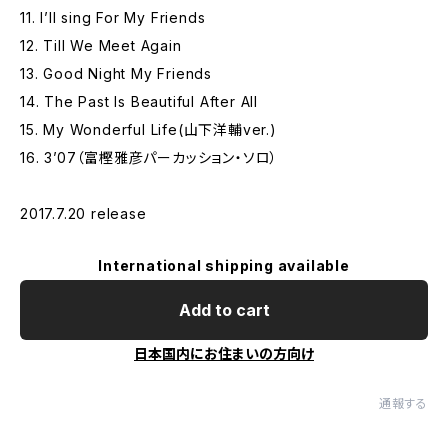
11. I’ll sing For My Friends
12. Till We Meet Again
13. Good Night My Friends
14. The Past Is Beautiful After All
15. My Wonderful Life(山下洋輔ver.)
16. 3’07（富樫雅彦パーカッション・ソロ）
2017.7.20 release
International shipping available
Add to cart
日本国内にお住まいの方向け
通報する