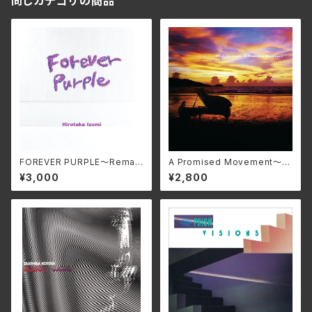
同じカテゴリの商品
FOREVER PURPLE〜Remas
A Promised Movement〜 R
tered Edition〜/和泉宏隆
emastered Edition〜/和泉宏
¥3,000
¥2,800
MMF-615
隆 MMF-613