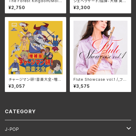
The Forest Kingdom/Molo
シェヘラザード/指揮：大植 英次
ch HMP-121(仕様:CD)
吹奏楽：Osaka Shion Wind
¥2,750
¥3,300
Orchestra WKOS-016(仕
様:CD)
チャージマン研！音楽大全・増補
Flute Showcase vol.1 /_フル
版/宮内國郎 3SCD-0077
ートショーケース vol.1/Variou
¥3,057
¥3,575
(仕様:CD)
s Artists GNRS-0038(仕
様:CD)
CATEGORY
J-POP