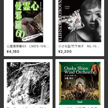
心霊曼邪羅60 LMDS-108
小さな空/竹下尚子 ML-1048
(仕様:DVD)
(仕様:CD)
¥4,180
¥2,200