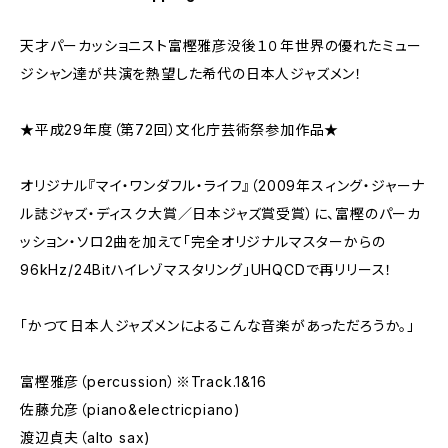
天才パーカッショニスト富樫雅彦没後１０年世界の優れたミュー
ジシャン達が共演を熱望した希代の日本人ジャズメン！
★平成29年度（第72回）文化庁芸術祭参加作品★
オリジナル『マイ・ワンダフル・ライフ』（2009年スィング・ジャーナ
ル誌ジャズ・ディスク大賞／日本ジャズ賞受賞）に、富樫のパーカ
ッション・ソロ2曲を加えて「完全オリジナルマスターからの
96kHz/24Bitハイレゾマスタリング」UHQCDで再リリース！
「かつて日本人ジャズメンによるこんな音楽があっただろうか。」
富樫雅彦（percussion）※Track.1&16
佐藤允彦（piano&electricpiano)
渡辺貞夫（alto sax)