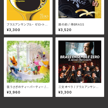
ブラスアンサンブル・ ゼロ・トー
扇の的 / 侍BRASS
キョー / ブラス・ジャポニズム
¥3,300
¥3,520
弦うさぎのティーパーティー /
三文オペラ / ブラスアンサンブ
弦うさぎ
ル・ゼロ＆イエルーン・ベルワル
¥3,960
¥3,300
ツ