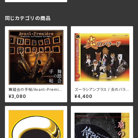
同じカテゴリの商品
舞踏会の手帖/Avant-Premièr
ズーラシアンブラス / 炎のバラ
e(ア ヴァン・プルミエ) ZIP-00
ード
¥3,080
¥4,400
65