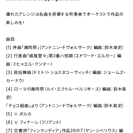
優れたアレンジは名曲を昇華する吹奏楽でオーケストラ作品の
楽しみを！
曲目
[1] 序曲｢謝肉祭｣(アントニン・ドヴォルザーク/ 編曲：鈴木英史）
[2] 行進曲「威風堂々」第3番ハ短調（エドワード・エルガー/ 編
曲：ミヒャエル・クンマー）
[3] 民俗舞曲（ドミトリ・ショスタコーヴィッチ/ 編曲：ジェームズ・
カーナウ）
[4] ローマの謝肉祭（ルイ・エクトル・ベルリオーズ/ 編曲：鈴木英
史）
「チェコ組曲」より（アントニン・ドヴォルザーク/ 編曲：鈴木英史）
[5] Ⅱ.ポルカ
[6] Ⅴ.フィナーレ（フリアント）
[7] 交響詩「フィンランディア」作品26の7（ヤン・シベリウス/ 編