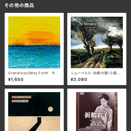
その他の商品
Grandioso/May Forth RC
シューベルト：白鳥の歌/小森輝
TR-1131(仕様:CD)
彦&宮﨑貴子 NARD-5090
¥1,650
¥3,080
(仕様:CD)