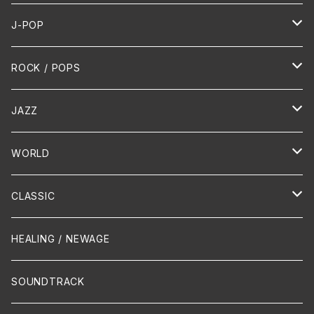
J-POP
HR/HM
ROCK / POPS
演歌 / 歌謡曲
Oldies
JAZZ
PUNK/HARDCORE
HR/HM
Vocal
WORLD
Hip-Hop/Dancehall Reggae
Piano
HAWAIIAN
CLASSIC
Crossover / Fusion
Chanson
Piano
HEALING / NEWAGE
Dixie / New Orleans
Flute
SOUNDTRACK