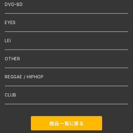
FUNK
Violin
DVD・BD
Cello
EYES
Guitar / Ukulele
LEI
Mandolin
OTHER
声楽
REGGAE / HIPHOP
吹奏楽
CLUB
古楽
商品一覧に戻る
Contemporary / Avangarde