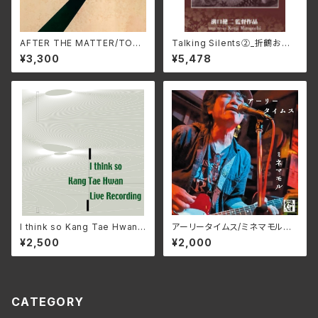
AFTER THE MATTER/TOM
Talking Silents②_折鶴お千、
OHIKO KIRA HARV-0025
唐人お吉 DMSF-1007(仕様:
¥3,300
¥5,478
(仕様:CD)
DVD)
I think so Kang Tae Hwan L
アーリータイムス/ミネマモル
ive Recording/姜 泰煥カン・
SSRC-010(仕様:CD)
¥2,500
¥2,000
テーファン IMA-SZOK0(仕
様:CD)
CATEGORY