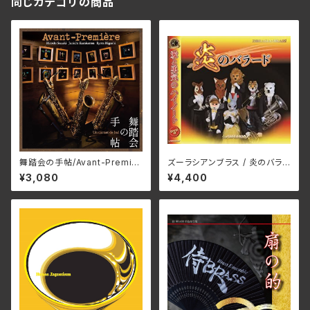
同じカテゴリの商品
舞踏会の手帖/Avant-Premièr
ズーラシアンブラス / 炎のバラ
e(ア ヴァン・プルミエ) ZIP-00
ード
¥3,080
¥4,400
65