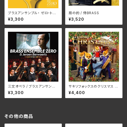
ブラスアンサンブル・ ゼロ・トー
扇の的 / 侍BRASS
キョー / ブラス・ジャポニズム
¥3,300
¥3,520
三文オペラ / ブラスアンサンブ
サキソフォックスのクリスマス /
ル・ゼロ＆イエルーン・ベルワル
サキソフォックス
¥3,300
¥4,400
ツ
その他の商品