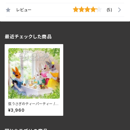
レビュー
(5)
最近チェックした商品
弦うさぎのティーパーティー /
弦うさぎ
¥3,960