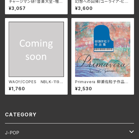
チャージマン研！音楽大全・増補
幻想への回帰/ユーライア・ヒー
版/宮内國郎 3SCD-0077
プ BELLE-264386(仕様:SH
¥3,057
¥3,600
(仕様:CD)
M-CD)
WAO!!/COPES NBLK-119
Primavera 柳瀬佐和子作品集/
(仕様:CD)
ユーオーディア・アンサンブル、
¥1,760
¥2,530
蜷川いづみ、工藤美穂、Duo FR
IEDEN MCDN-1171(仕様:C
D)
CATEGORY
J-POP