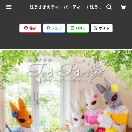
弦うさぎのティーパーティー / 弦うさ
ぎ | Ratspack Records
保存
シェア
LINE
ポスト