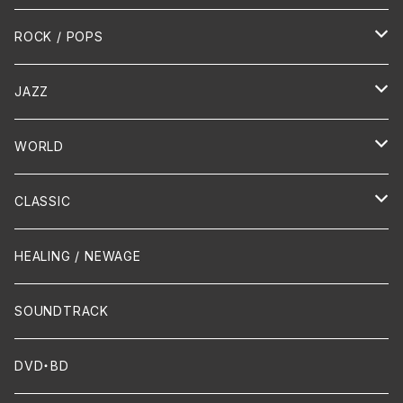
HR/HM
ROCK / POPS
演歌 / 歌謡曲
Oldies
JAZZ
PUNK/HARDCORE
HR/HM
Vocal
WORLD
Hip-Hop/Dancehall Reggae
Piano
HAWAIIAN
CLASSIC
Crossover / Fusion
Chanson
Piano
HEALING / NEWAGE
Dixie / New Orleans
Flute
SOUNDTRACK
FUNK
Violin
DVD・BD