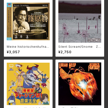
Meine historischenAufnah
Silent Scream/Gnome ZD
men/ 私の歴史的録音_篠原
R-012(仕様:CD)
¥3,057
¥2,750
眞 3SCD-0083(仕様:CD)