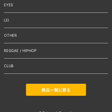
Cello
EYES
Guitar / Ukulele
LEI
Mandolin
OTHER
声楽
REGGAE / HIPHOP
吹奏楽
CLUB
古楽
商品一覧に戻る
Contemporary / Avangarde