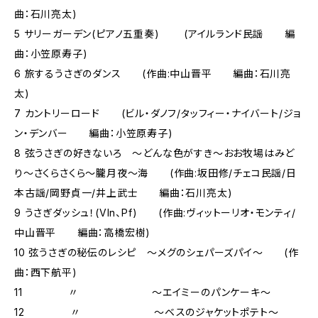
曲：石川亮太)
5 サリーガーデン(ピアノ五重奏) (アイルランド民謡 編
曲：小笠原寿子)
6 旅するうさぎのダンス (作曲:中山晋平 編曲：石川亮
太)
7 カントリーロード (ビル・ダノフ/タッフィー・ナイバート/ジョ
ン・デンバー 編曲：小笠原寿子)
8 弦うさぎの好きないろ 〜どんな色がすき〜おお牧場はみど
り〜さくらさくら〜朧月夜〜海 (作曲:坂田修/チェコ民謡/日
本古謡/岡野貞一/井上武士 編曲：石川亮太)
9 うさぎダッシュ！(Vln、Pf) (作曲:ヴィットーリオ・モンティ/
中山晋平 編曲：高橋宏樹)
10 弦うさぎの秘伝のレシピ 〜メグのシェパーズパイ〜 (作
曲：西下航平)
11 〃 〜エイミーのパンケーキ〜
12 〃 〜ベスのジャケットポテト〜