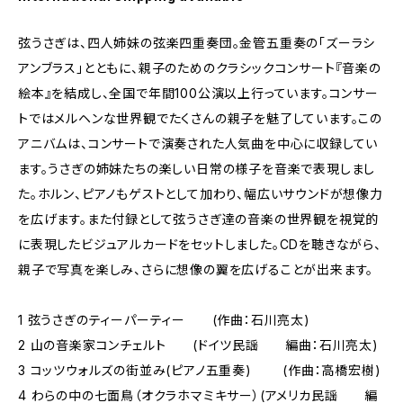
弦うさぎは、四人姉妹の弦楽四重奏団。金管五重奏の「ズーラシ
アンブラス」とともに、親子のためのクラシックコンサート『音楽の
絵本』を結成し、全国で年間100公演以上行っています。コンサー
トではメルヘンな世界観でたくさんの親子を魅了しています。この
アニバムは、コンサートで演奏された人気曲を中心に収録してい
ます。うさぎの姉妹たちの楽しい日常の様子を音楽で表現しまし
た。ホルン、ピアノもゲストとして加わり、幅広いサウンドが想像力
を広げます。また付録として弦うさぎ達の音楽の世界観を視覚的
に表現したビジュアルカードをセットしました。CDを聴きながら、
親子で写真を楽しみ、さらに想像の翼を広げることが出来ます。
1 弦うさぎのティーパーティー (作曲：石川亮太)
2 山の音楽家コンチェルト (ドイツ民謡 編曲：石川亮太)
3 コッツウォルズの街並み(ピアノ五重奏) (作曲：高橋宏樹)
4 わらの中の七面鳥（オクラホマミキサー）(アメリカ民謡 編