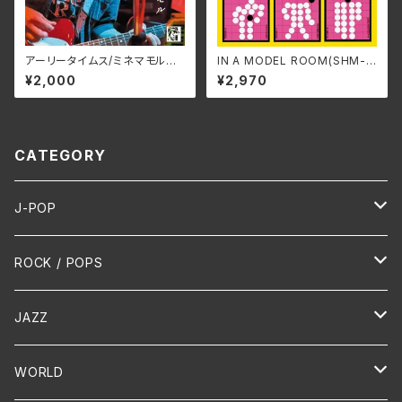
アーリータイムス/ミネマモル
IN A MODEL ROOM(SHM-C
SSRC-010(仕様:CD)
D EDITION)/P-MODEL SS
¥2,000
¥2,970
-1001A(仕様:SHM-CD)
CATEGORY
J-POP
HR/HM
ROCK / POPS
演歌 / 歌謡曲
Oldies
JAZZ
PUNK/HARDCORE
HR/HM
Vocal
WORLD