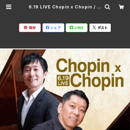
6.19 LIVE Chopin x Chopin / 江
口玲、川口成彦 | Ratspack Recor
ds
保存
シェア
LINE
ポスト