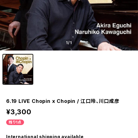
1
/1
6.19 LIVE Chopin x Chopin / 江口玲、川口成彦
¥3,300
残り1点
International shipping available