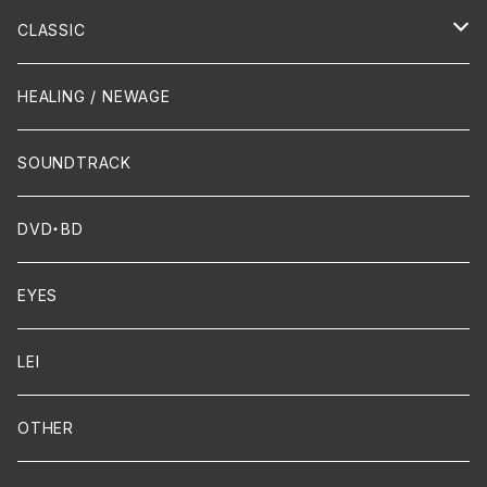
Hip-Hop/Dancehall Reggae
Piano
HAWAIIAN
CLASSIC
Crossover / Fusion
Chanson
Piano
HEALING / NEWAGE
Dixie / New Orleans
Flute
SOUNDTRACK
FUNK
Violin
DVD・BD
Cello
EYES
Guitar / Ukulele
LEI
Mandolin
OTHER