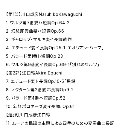
【第1部】川口成彦NaruhikoKawaguchi
1. ワルツ第7番嬰ハ短調Op.64-2
2. 幻想即興曲嬰ハ短調Op.66
3. ギャロップ・マルキ変イ長調遺作
4. エチュード変イ長調Op.25-1「エオリアン・ハープ」
5. バラード第1番ト短調Op.23
6. ワルツ第9番変イ長調Op.69-1「別れのワルツ」
【第2部】江口玲Akira Eguchi
7. エチュード変ト長調Op.10-5「黒鍵」
8. ノクターン第2番変ホ長調Op9-2
9. バラード第4番ヘ短調Op.52
10. 幻想ポロネーズ変イ長調、Op.61
【連弾】川口成彦江口玲
11. ムーアの民謡の主題による四手のための変奏曲ニ長調