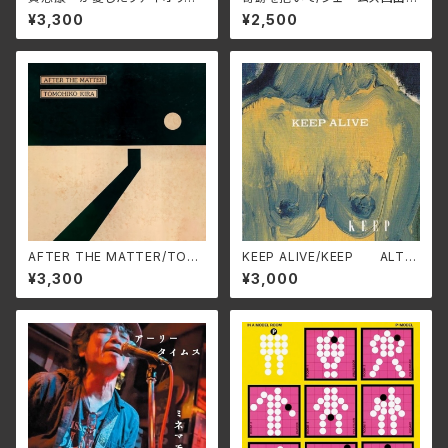
石橋幸子、 ベンジャミン・エンゲ
JMG-37(仕様:CD)
¥3,300
¥2,500
リ KRS-5627(仕様:CD)
AFTER THE MATTER/TOM
KEEP ALIVE/KEEP ALT-5
OHIKO KIRA HARV-0025
21C(仕様:CD)
¥3,300
¥3,000
(仕様:CD)