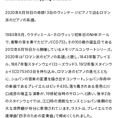
2020年6月19日の奇跡！3台のヴィンテージピアノで迫るロマン
派のピアノの系譜。
1983年6月、ウラディミール・ホロヴィッツ初来日のNHKホール
で、衝撃の音を奏でたピアノ《CD75》。その100歳の誕生日である
2012年6月19日から開催しているメモリアルコンサートシリーズ。
2020年は「ロマン派のピアノの系譜」と題し、1843年製プレイエ
ル、1887年製スタインウェイ《ローズウッド》、1912年製スタインウ
ェイ《CD75》の3台を持ち込み、ロマン派のピアノの進化ととも
に、ショパンの音楽の変遷を描き出すコンサート。ショパン存命中
の楽器であるプレイエルはピッチ430。落ち着きのある音色と川
口成彦の端正な演奏が、19世紀当時のサロンへと誘い、後半2台
のスタインウェイでは、江口玲の洒脱なセンスとショパン後期の壮
大な世界観が存分に表現されています。ラストは、プレイエルでの
連弾曲「四手のための変奏曲」で締めくくられました。