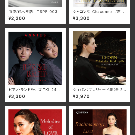
血流/鈴木孝彦 TSPF-003
シャコンヌ-Chaconne -/高橋
里奈（2CD）
¥2,200
¥3,300
ピアノ・ランド/兄-ズ TKI-2431
ショパン：プレリュード集（全 26
6
曲）/イリーナ・メジューエワ B
¥3,300
¥2,970
JN-1027(CD)