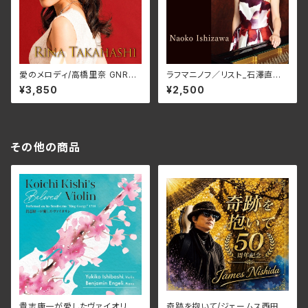
愛のメロディ/高橋里奈 GNRS-
ラフマニノフ／リスト_石澤直
0034
子 QR-09006(仕様:CD)
¥3,850
¥2,500
その他の商品
貴志康一が愛したヴァイオリン/
奇跡を抱いて/ジェームス西田