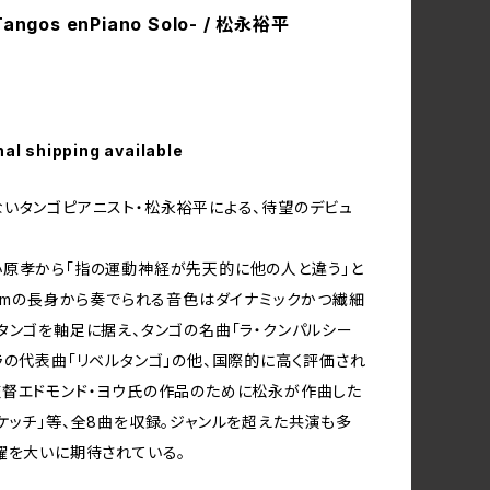
ngos enPiano Solo- / 松永裕平
nal shipping available
いタンゴピアニスト・松永裕平による、待望のデビュ
原孝から「指の運動神経が先天的に他の人と違う」と
5cmの長身から奏でられる音色はダイナミックかつ繊細
タンゴを軸足に据え、タンゴの名曲「ラ・クンパルシー
ラの代表曲「リベルタンゴ」の他、国際的に高く評価され
督エドモンド・ヨウ氏の作品のために松永が作曲した
ケッチ」等、全8曲を収録。ジャンルを超えた共演も多
躍を大いに期待されている。