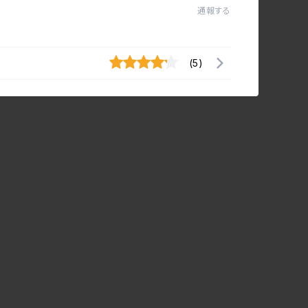
通報する
(5)