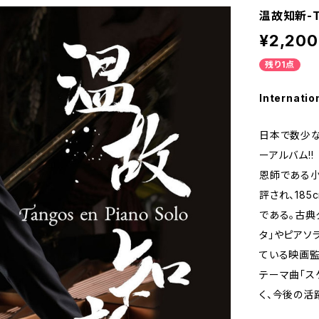
温故知新-Ta
¥2,200
残り1点
Internatio
日本で数少な
ーアルバム!!
恩師である小
評され、18
である。古典
タ」やピアソ
ている映画監
テーマ曲「ス
く、今後の活