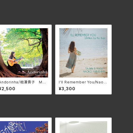
Andorinha/相澤貴子 MAR
I'll Remember You/Naok
S-1634
o Yabushima(ナオコ・ヤブ
¥2,500
¥3,300
シマ) NPTY-0005(仕様:C
D)