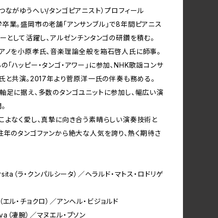
つながゆうへい/タンゴピアニスト）プロフィール
卒業。盛岡市の老舗「アンサンブル」で8年間ピアニス
ャーとして活躍し、アルゼンチンタンゴの研鑽を積む。
アノを小原孝氏、音楽理論全般を箱石啓人氏に師事。
の「ハッピー・タンゴ・アワー」に参加、NHK歌謡コンサ
氏と共演。2017年より菅原洋一氏の伴奏も務める。
軸足に据え、多数のタンゴユニットに参加し、幅広い演
。
こよなく愛し、真摯に向き合う素晴らしい演奏技術と
往年のタンゴファンから絶大な人気を誇り、熱く期待さ
mparsita（ラ・クンパルシータ）／ヘラルド・マトス・ロドリゲ
oclo（エル・チョクロ）／アンヘル・ビジョルド
rava（凄腕）／マヌエル・ブソン