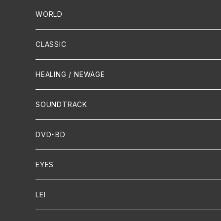
PUNK/HARDCORE
HR/HM
Vocal
WORLD
Hip-Hop/Dancehall Reggae
Piano
HAWAIIAN
CLASSIC
Crossover / Fusion
Chanson
Piano
HEALING / NEWAGE
Dixie / New Orleans
Flute
SOUNDTRACK
FUNK
Violin
DVD・BD
Cello
EYES
Guitar / Ukulele
LEI