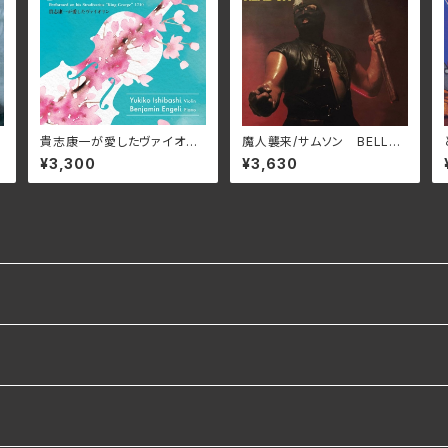
貴志康一が愛したヴァイオリ
魔⼈襲来/サムソン BELLE-
ン/石橋幸子、 ベンジャミン・
264424(仕様:SHM-CD)
¥3,300
¥3,630
エンゲリ KRS-5627(仕様:
CD)