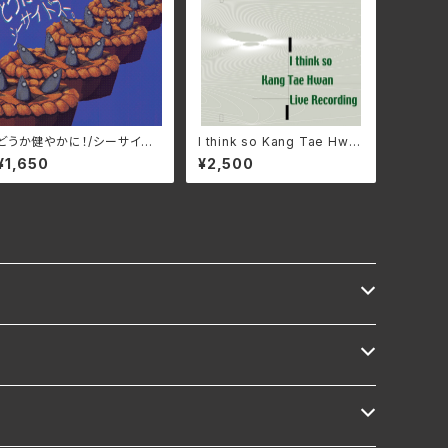
どうか健やかに！/シーサイド
I think so Kang Tae Hwa
スー。 ROJI-003(仕様:C
n Live Recording/姜 泰煥
¥1,650
¥2,500
D)
カン・テーファン IMA-SZO
K0(仕様:CD)