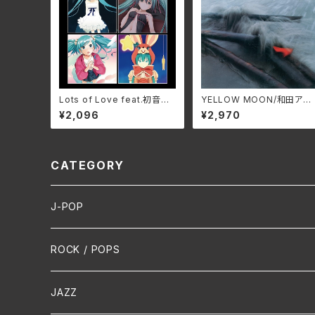
Lots of Love feat.初音ミ
YELLOW MOON/和田アキ
ク/初音ミク GRMD-1001
ラ ALT-527C(仕様:CD)
¥2,096
¥2,970
(仕様:CD)
CATEGORY
J-POP
HR/HM
ROCK / POPS
演歌 / 歌謡曲
Oldies
JAZZ