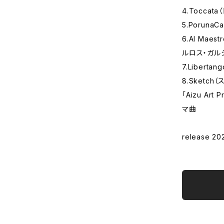
4.Tocca
5.Porun
6.Al Mae
ルロス・ガル
7.Libert
8.Sketc
「Aizu Ar
マ曲
release 20