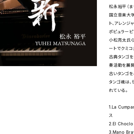
松永裕平（ま
国立音楽大学
ト、アレンジ
ポピュラーピ
小松亮太氏ら
ートでクミコ
古典タンゴを
奏活動を展開
古いタンゴを
タンゴ魂は、
れている。
1.La Cu
ス
2.El Ch
3.Mano B