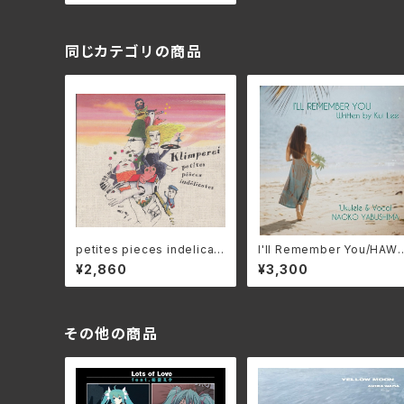
同じカテゴリの商品
petites pieces indelicat
I'll Remember You/HAW
es - 気の利かない小品集 -
IIAN Naoko Yabushima(
¥2,860
¥3,300
／ クリンペライ＜トイミュー
オコ・ヤブシマ) NPTY-000
ジック＞ ＮＣＰ-27
(仕様:CD)
その他の商品