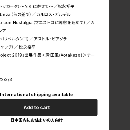
ta（トッカータ）～N.K.に寄せて～／松永裕平
aCabeza（首の差で）／カルロス・ガルデル
stro con Nostalgia（マエストロに郷愁を込めて）／カ
シア
ango（リベルタンゴ）／アストル・ピアソラ
h（スケッチ）／松永裕平
t Project 2019」出展作品＜青田風(Aotakaze)＞テー
22/3/3
International shipping available
Add to cart
日本国内にお住まいの方向け