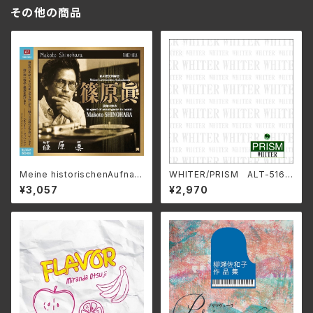
その他の商品
Meine historischenAufnah
WHITER/PRISM ALT-516C
men/ 私の歴史的録音_篠原
(仕様:CD)
¥3,057
¥2,970
眞 3SCD-0083(仕様:CD)