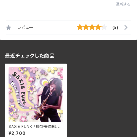
通報する
レビュー
(5)
最近チェックした商品
SAXIE FUNK / 藤野美由紀, 佐
橋佳幸
¥2,700