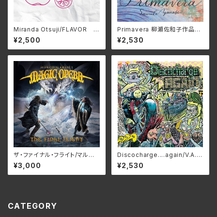
Miranda Otsuji/FLAVOR M
Primavera 柳瀬佐和子作品集/
RND-0008(仕様:CD)
ユーオーディア・アンサンブル、
¥2,500
¥2,530
蜷川いづみ、工藤美穂、Duo FR
IEDEN MCDN-1171(仕様:C
D)
ザ・ファイナル・フライト/マルコ・
Discocharge....again/V.A.
ガラウズ・マジック・オペラ RB
HCK-2026(仕様:CD)
¥3,000
¥2,530
NCD-1472(仕様:CD)
CATEGORY