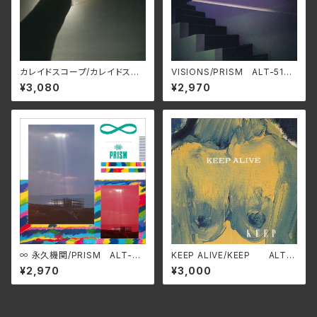
カレイドスコープ/カレイドスコ
VISIONS/PRISM ALT-519C
ープ(ミッキー吉野＆渡辺香津
(仕様:SHM-CD)
¥3,080
¥2,970
美) SWAX-1010D(仕様:SH
M-CD)
∞ 永久機関/PRISM ALT-52
KEEP ALIVE/KEEP ALT-5
0C(仕様:SHM-CD)
21C(仕様:CD)
¥2,970
¥3,000