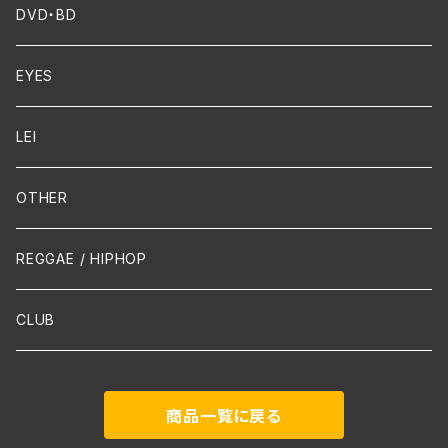
FUNK
Violin
DVD・BD
Cello
EYES
Guitar / Ukulele
LEI
Mandolin
OTHER
声楽
REGGAE / HIPHOP
吹奏楽
CLUB
古楽
商品一覧に戻る
Contemporary / Avangarde