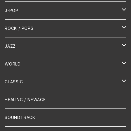
J-POP
HR/HM
ROCK / POPS
演歌 / 歌謡曲
Oldies
JAZZ
PUNK/HARDCORE
HR/HM
Vocal
WORLD
Hip-Hop/Dancehall Reggae
Piano
HAWAIIAN
CLASSIC
Crossover / Fusion
Chanson
Piano
HEALING / NEWAGE
Dixie / New Orleans
Flute
SOUNDTRACK