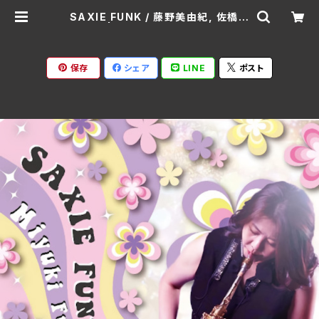
SAXIE FUNK / 藤野美由紀, 佐橋佳
幸 | Ratspack Records
保存
シェア
LINE
ポスト