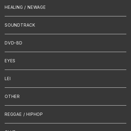
Crossover / Fusion
Chanson
Piano
HEALING / NEWAGE
Dixie / New Orleans
Flute
SOUNDTRACK
FUNK
Violin
DVD・BD
Cello
EYES
Guitar / Ukulele
LEI
Mandolin
OTHER
声楽
REGGAE / HIPHOP