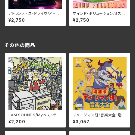
アトランティス・ドライヴ/アトラ
マインド・ポリューション/ミステ
ンティス・ドライヴ RBNCD-1
リー RBNCD-1401(仕様:CD)
¥2,750
¥2,750
406(仕様:CD)
その他の商品
JAM SOUNDS/Myベストテー
チャージマン研！音楽大全・増補
プ RTN-024(仕様:CD)
版/宮内國郎 3SCD-0077
¥2,200
¥3,057
(仕様:CD)