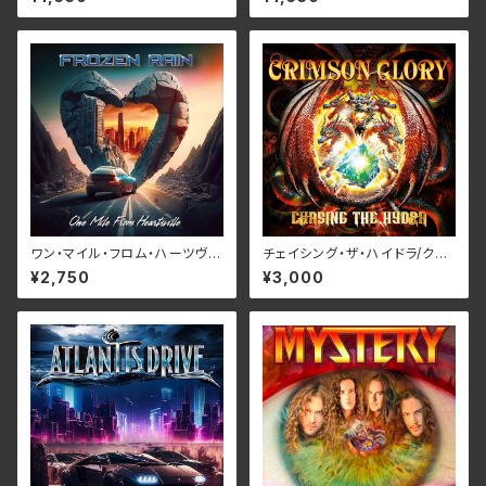
XD-005
ワン・マイル・フロム・ハーツヴィ
チェイシング・ザ・ハイドラ/クリ
ル/フローズン・レイン RBNCD-
ムゾン・グローリー RBNCD-1
¥2,750
¥3,000
1383
467(仕様:CD)