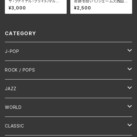
ザ・ファイナル・フライト/マルコ・
奇跡を抱いて/ジェームス西田
ガラウズ・マジック・オペラ RB
JMG-37(仕様:CD)
¥3,000
¥2,500
NCD-1472(仕様:CD)
CATEGORY
J-POP
HR/HM
ROCK / POPS
演歌 / 歌謡曲
Oldies
JAZZ
PUNK/HARDCORE
HR/HM
Vocal
WORLD
Hip-Hop/Dancehall Reggae
Piano
HAWAIIAN
CLASSIC