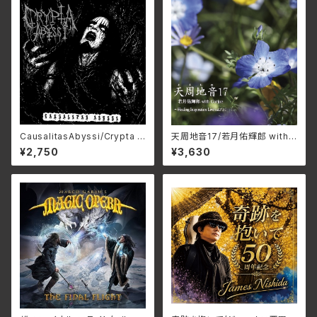
CausalitasAbyssi/Crypta A
天周地音17/若月佑輝郎 with
byssi HMP-122(仕様:CD)
Garjue TXTH-0043(仕様:
¥2,750
¥3,630
CD)