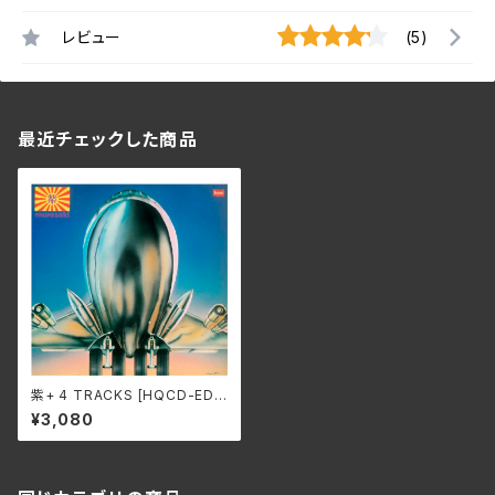
レビュー
(5)
最近チェックした商品
紫+ 4 TRACKS [HQCD-EDI
TION]/紫 SWAX-319A
¥3,080