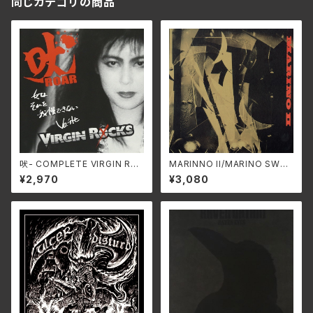
同じカテゴリの商品
吠- COMPLETE VIRGIN RO
MARINNO II/MARINO SWAX
CKS- [2025 EDITION] /VIR
-306A
¥2,970
¥3,080
GIN ROCKS SS-954C(仕
様:CD)