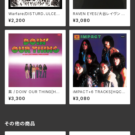
Warfare/DISTURD、ULCER
RAVEN EYES/大谷レイヴン S
HCK-054
WAX-310A
¥2,200
¥3,080
紫 / DOIN' OUR THING[HQ
iMPACT+6 TRACKS[HQCD
CD-EDITION] SWAX-321A
-EDITION] / 紫 SWAX-320A
¥3,300
¥3,080
その他の商品