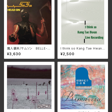
魔⼈襲来/サムソン BELLE-2
I think so Kang Tae Hwan L
64424(仕様:SHM-CD)
ive Recording/姜 泰煥カン・
¥3,630
¥2,500
テーファン IMA-SZOK0(仕
様:CD)