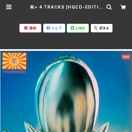
紫+ 4 TRACKS [HQCD-EDITIO
N]/紫 SWAX-319A | Ratspack
Records
保存
シェア
LINE
ポスト