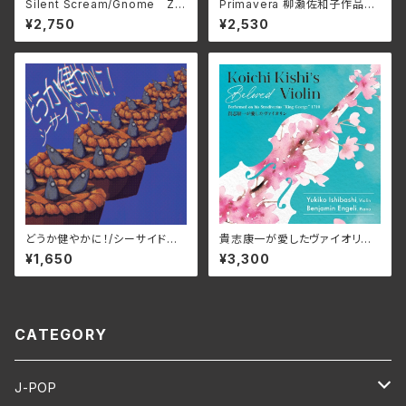
Silent Scream/Gnome ZD
Primavera 柳瀬佐和子作品集/
R-012(仕様:CD)
ユーオーディア・アンサンブル、
¥2,750
¥2,530
蜷川いづみ、工藤美穂、Duo FR
IEDEN MCDN-1171(仕様:C
D)
どうか健やかに！/シーサイドス
貴志康一が愛したヴァイオリン/
ー。 ROJI-003(仕様:CD)
石橋幸子、 ベンジャミン・エンゲ
¥1,650
¥3,300
リ KRS-5627(仕様:CD)
CATEGORY
J-POP