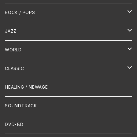
HR/HM
ROCK / POPS
演歌 / 歌謡曲
Oldies
JAZZ
PUNK/HARDCORE
HR/HM
Vocal
WORLD
Hip-Hop/Dancehall Reggae
Piano
HAWAIIAN
CLASSIC
Crossover / Fusion
Chanson
Piano
HEALING / NEWAGE
Dixie / New Orleans
Flute
SOUNDTRACK
FUNK
Violin
DVD・BD