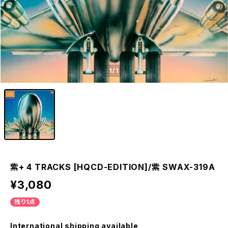
1
/1
紫+ 4 TRACKS [HQCD-EDITION]/紫 SWAX-319A
¥3,080
残り1点
International shipping available