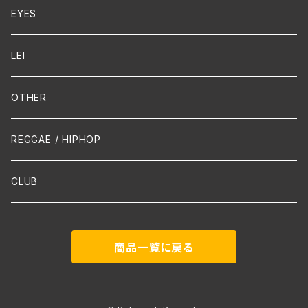
Cello
EYES
Guitar / Ukulele
LEI
Mandolin
OTHER
声楽
REGGAE / HIPHOP
吹奏楽
CLUB
古楽
商品一覧に戻る
Contemporary / Avangarde