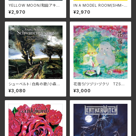
YELLOW MOON/和田アキ
IN A MODEL ROOM(SHM-C
ラ ALT-527C(仕様:CD)
D EDITION)/P-MODEL SS
¥2,970
¥2,970
-1001A(仕様:SHM-CD)
シューベルト：白鳥の歌/小森輝
花宿り/ツヅリ・ヅクリ TZSO-
彦&宮﨑貴子 NARD-5090
0007(仕様:CD)
¥3,080
¥3,000
(仕様:CD)