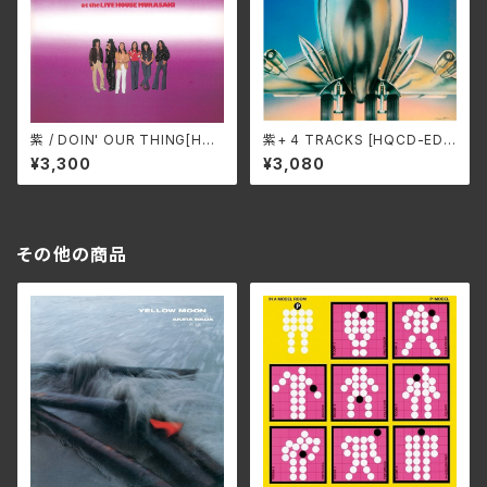
紫 / DOIN' OUR THING[HQ
紫+ 4 TRACKS [HQCD-EDI
CD-EDITION] SWAX-321A
TION]/紫 SWAX-319A
¥3,300
¥3,080
その他の商品