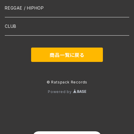
声楽
REGGAE / HIPHOP
吹奏楽
CLUB
古楽
商品一覧に戻る
Contemporary / Avangarde
© Ratspack Records
Powered by