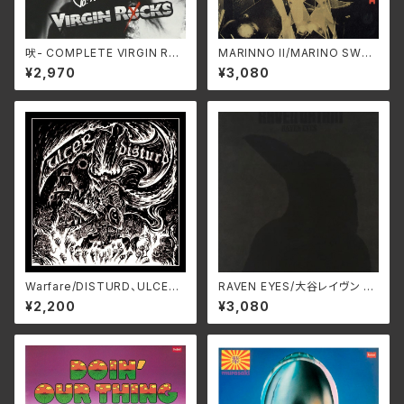
吠- COMPLETE VIRGIN RO
MARINNO II/MARINO SWAX
CKS- [2025 EDITION] /VIR
-306A
¥2,970
¥3,080
GIN ROCKS SS-954C(仕
様:CD)
Warfare/DISTURD、ULCER
RAVEN EYES/大谷レイヴン S
HCK-054
WAX-310A
¥2,200
¥3,080