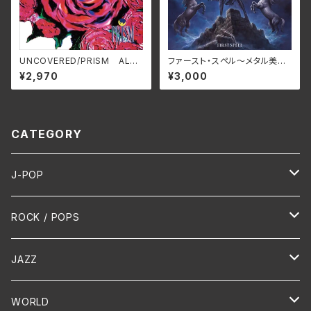
UNCOVERED/PRISM ALT-
ファースト・スペル～メタル美魔
515C(仕様:CD)
女の呪い～/レザーウィッチ R
¥2,970
¥3,000
BNCD-1470(仕様:CD)
CATEGORY
J-POP
HR/HM
ROCK / POPS
演歌 / 歌謡曲
Oldies
JAZZ
PUNK/HARDCORE
HR/HM
Vocal
WORLD