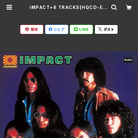
iMPACT+6 TRACKS[HQCD-EDI
TION] / 紫 SWAX-320A | Ratsp
ack Records
保存
シェア
LINE
ポスト