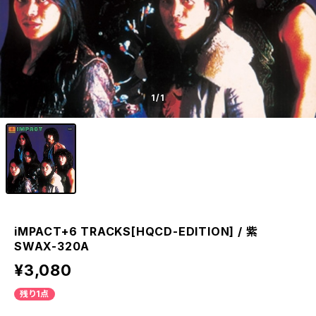
1
/1
iMPACT+6 TRACKS[HQCD-EDITION] / 紫
SWAX-320A
¥3,080
残り1点