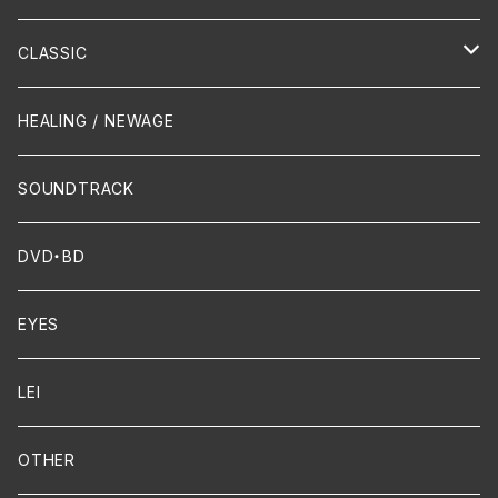
Hip-Hop/Dancehall Reggae
Piano
HAWAIIAN
CLASSIC
Crossover / Fusion
Chanson
Piano
HEALING / NEWAGE
Dixie / New Orleans
Flute
SOUNDTRACK
FUNK
Violin
DVD・BD
Cello
EYES
Guitar / Ukulele
LEI
Mandolin
OTHER