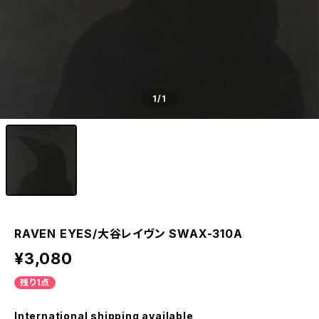
1
/1
RAVEN EYES/大谷レイヴン SWAX-310A
¥3,080
残り1点
International shipping available