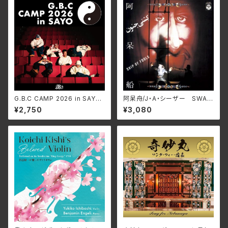
G.B.C CAMP 2026 in SAYO/
阿呆舟/J・A・シーザー SWAX
G.B.C CAMP LEXCD-2600
-89D(仕様:CD)
¥2,750
¥3,080
2(仕様:)