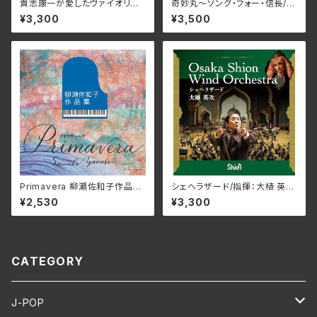
貴志康一が愛したヴァイオリン/
奇妙丸～ソング・フォー・信長/V
石橋幸子、 ベンジャミン・エンゲ
arious Artists RPES-4869
¥3,300
¥3,500
リ KRS-5627(仕様:CD)
(仕様:CD)
Primavera 柳瀬佐和子作品集/
シェヘラザード/指揮：大植 英次
ユーオーディア・アンサンブル、
吹奏楽：Osaka Shion Wind
¥2,530
¥3,300
蜷川いづみ、工藤美穂、Duo FR
Orchestra WKOS-016(仕
IEDEN MCDN-1171(仕様:C
様:CD)
D)
CATEGORY
J-POP