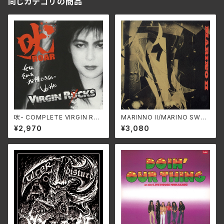
同じカテゴリの商品
吠- COMPLETE VIRGIN RO
MARINNO II/MARINO SWAX
CKS- [2025 EDITION] /VIR
-306A
¥2,970
¥3,080
GIN ROCKS SS-954C(仕
様:CD)