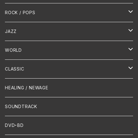
HR/HM
ROCK / POPS
演歌 / 歌謡曲
Oldies
JAZZ
PUNK/HARDCORE
HR/HM
Vocal
WORLD
Hip-Hop/Dancehall Reggae
Piano
HAWAIIAN
CLASSIC
Crossover / Fusion
Chanson
Piano
HEALING / NEWAGE
Dixie / New Orleans
Flute
SOUNDTRACK
FUNK
Violin
DVD・BD