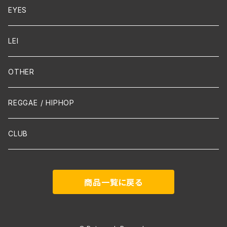
Cello
EYES
Guitar / Ukulele
LEI
Mandolin
OTHER
声楽
REGGAE / HIPHOP
吹奏楽
CLUB
古楽
商品一覧に戻る
Contemporary / Avangarde