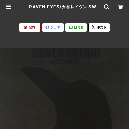
RAVEN EYES/大谷レイヴン SWA
X-310A | Ratspack Records
保存
シェア
LINE
ポスト