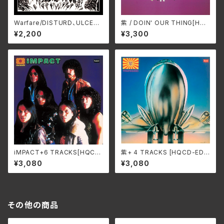
Warfare/DISTURD、ULCER
紫 / DOIN' OUR THING[HQ
HCK-054
CD-EDITION] SWAX-321A
¥2,200
¥3,300
iMPACT+6 TRACKS[HQCD
紫+ 4 TRACKS [HQCD-EDI
-EDITION] / 紫 SWAX-320A
TION]/紫 SWAX-319A
¥3,080
¥3,080
その他の商品