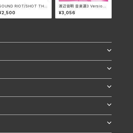
SOUND RIOT/SHOT THE
渡辺宙明 音楽選3 Version
RADIO WITH A GUN HH
2/田中由美子、根本由美、成
¥2,500
¥3,056
-PSY011(仕様:CD)
松こだま 3SCD-0072(仕
様:CD)