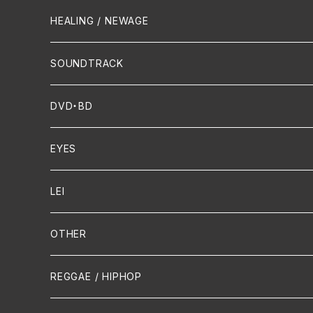
Crossover / Fusion
Chanson
Piano
HEALING / NEWAGE
Dixie / New Orleans
Flute
SOUNDTRACK
FUNK
Violin
DVD・BD
Cello
EYES
Guitar / Ukulele
LEI
Mandolin
OTHER
声楽
REGGAE / HIPHOP