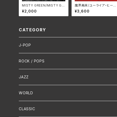
MISTY GREEN/MISTY GR
魔界再来/ユーライア‧ヒー
EEN S4MG-0306(仕様:C
プ BELLE-264334(仕様:
¥2,000
¥3,600
D)
SHM-CD)
CATEGORY
J-POP
HR/HM
ROCK / POPS
演歌 / 歌謡曲
Oldies
JAZZ
PUNK/HARDCORE
HR/HM
Vocal
WORLD
Hip-Hop/Dancehall Reggae
Piano
HAWAIIAN
CLASSIC