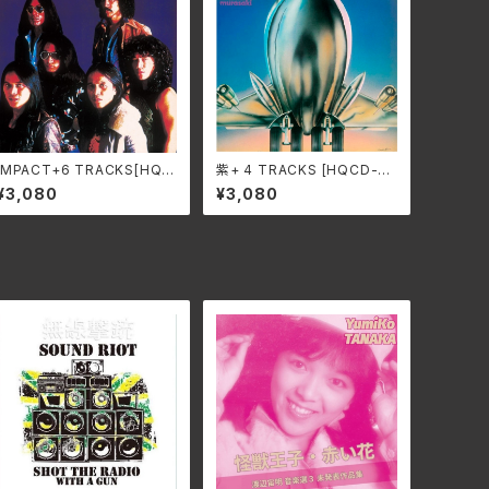
iMPACT+6 TRACKS[HQC
紫+ 4 TRACKS [HQCD-ED
D-EDITION] / 紫 SWAX-3
ITION]/紫 SWAX-319A
¥3,080
¥3,080
20A