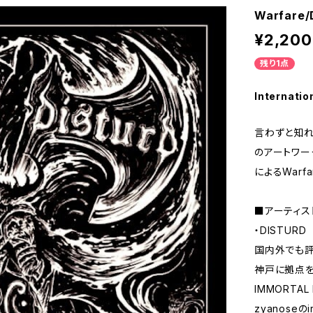
Warfare
¥2,200
残り1点
Internatio
言わずと知れた
のアートワー
によるWarf
■アーティス
・DISTURD
国内外でも評価
神戸に拠点を
IMMORTA
zyanose