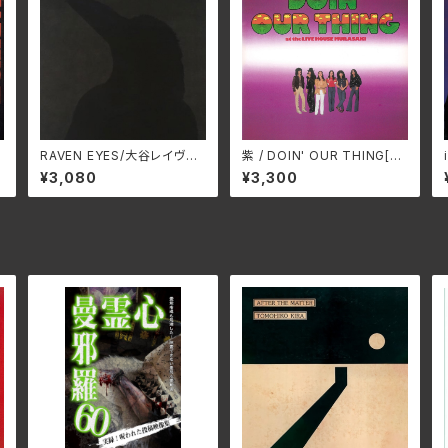
RAVEN EYES/大谷レイヴン
紫 / DOIN' OUR THING[H
SWAX-310A
QCD-EDITION] SWAX-32
¥3,080
¥3,300
1A