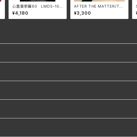
心霊曼邪羅60 LMDS-108
AFTER THE MATTER/TO
(仕様:DVD)
MOHIKO KIRA HARV-00
¥4,180
¥3,300
25(仕様:CD)