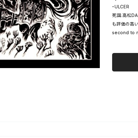
・ULCER
死国.高松DAR
も評価の高いex
second 