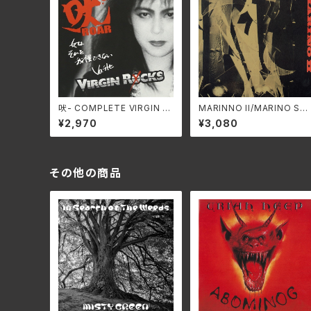
吠- COMPLETE VIRGIN R
MARINNO II/MARINO SW
OCKS- [2025 EDITION] /
AX-306A
¥2,970
¥3,080
VIRGIN ROCKS SS-954
C(仕様:CD)
その他の商品