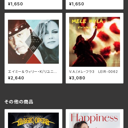
盤） LEIR-3001
盤） LEIR-3002
¥1,650
¥1,650
エイミー＆ウィリー・K/リユニオ
V.A./メレ・フラ3 LEIR-0062
ン LEIR-0125
¥2,640
¥3,080
その他の商品