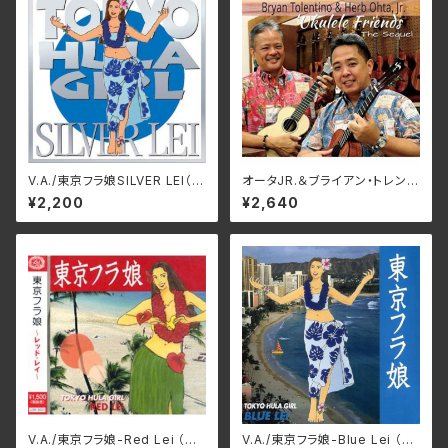
V.A./東京フラ娘SILVER LEI（銀
オータJR.＆ブライアン・トレンテ
盤） LEIR-3003
ィーノ/ウクレレ・フレンズ LEI
¥2,200
¥2,640
R-0129
V.A./東京フラ娘-Red Lei （赤
V.A./東京フラ娘-Blue Lei （青