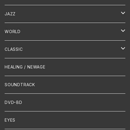
演歌 / 歌謡曲
Oldies
JAZZ
PUNK/HARDCORE
HR/HM
Vocal
WORLD
Hip-Hop/Dancehall Reggae
Piano
HAWAIIAN
CLASSIC
Crossover / Fusion
Chanson
Piano
HEALING / NEWAGE
Dixie / New Orleans
Flute
SOUNDTRACK
FUNK
Violin
DVD・BD
Cello
EYES