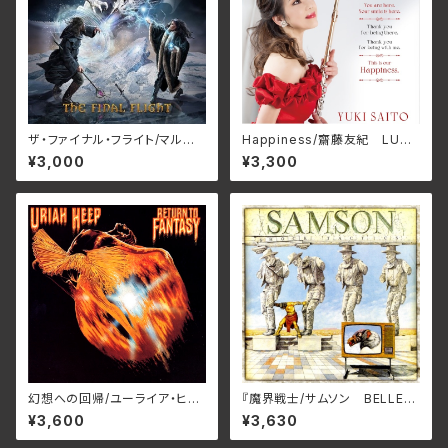
ザ・ファイナル・フライト/マルコ・
Happiness/齋藤友紀 LUCE
ガラウズ・マジック・オペラ RB
-1104(仕様:CD)
¥3,000
¥3,300
NCD-1472(仕様:CD)
幻想への回帰/ユーライア・ヒー
『魔界戦⼠/サムソン BELLE-2
プ BELLE-264386(仕様:SH
64425(仕様:SHM-CD)
¥3,600
¥3,630
M-CD)