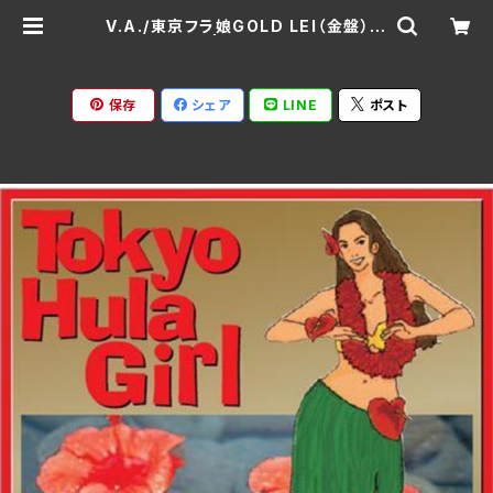
V.A./東京フラ娘GOLD LEI（金盤）
LEIR-3004 | Ratspack Record
s
保存
シェア
LINE
ポスト