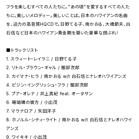
フラを楽しむすべての人たちに。"あの頃"を愛するすべての人た
ちに。美しいメロディー。美しいことば。日本のハワイアンの名曲
を、迫力の高音質HQCDで。日野てる子、南かおる、大橋節夫、白
石信など日本のハワイアン黄金期を築いた豪華な顔ぶれ！
■トラックリスト
1. スウィート・レイラニ / 日野てる子
2. リトル・ブラウン・ギャル / 服部次郎
3. カイマナ・ヒラ / 南かおる w/t 白石信とナレオハワイアンズ
4. ピジン・イングリッシュ・フラ / 服部次郎
5. プア・オレナ / 井上真紀 feat. オータサン
6. 珊瑚礁の彼方 / 小出茂
7. マウナロア / 矢田洋子
8. ホノルル・シティ・ライト / 南かおる w/t 白石信とナレオハワイ
アンズ
9. ワイキキ / 小出茂