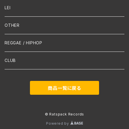
Guitar / Ukulele
LEI
Mandolin
OTHER
声楽
REGGAE / HIPHOP
吹奏楽
CLUB
古楽
商品一覧に戻る
Contemporary / Avangarde
© Ratspack Records
Powered by