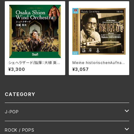
シェヘラザード/指揮：大植 英次
Meine historischenAufnah
吹奏楽：Osaka Shion Wind
men/ 私の歴史的録音_篠原
¥3,300
¥3,057
Orchestra WKOS-016(仕
眞 3SCD-0083(仕様:CD)
様:CD)
CATEGORY
J-POP
HR/HM
ROCK / POPS