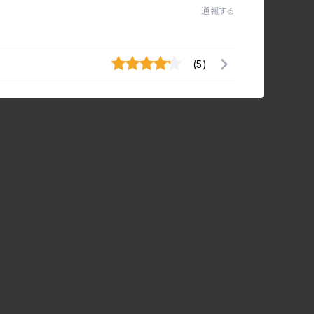
通報する
(5)