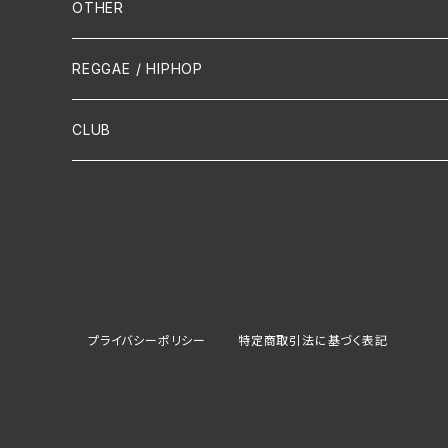
Mandolin
OTHER
声楽
REGGAE / HIPHOP
吹奏楽
CLUB
古楽
Contemporary / Avangarde
プライバシーポリシー
特定商取引法に基づく表記