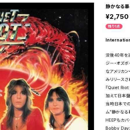
静かなる暴動
¥2,750
残り1点
Internatio
没後40年を
ジー・オズボ
なアメリカン・
みリリースされた
『Quiet R
加えて日本盤
当時日本での
ム”静かなる
HEEPもカバー
Bobby Da