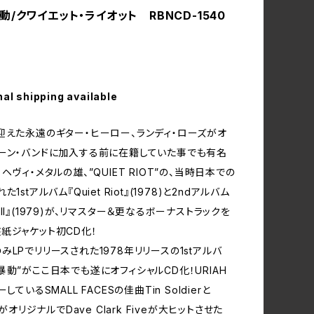
/クワイエット・ライオット RBNCD-1540
nal shipping available
迎えた永遠のギター・ヒーロー、ランディ・ローズがオ
ーン・バンドに加入する前に在籍していた事でも有名
ヘヴィ・メタルの雄、”QUIET RIOT”の、当時日本での
1stアルバム『Quiet Riot』(1978)と2ndアルバム
iot II』(1979)が、リマスター＆更なるボーナストラックを
紙ジャケット初CD化！
みLPでリリースされた1978年リリースの1stアルバ
暴動”がここ日本でも遂にオフィシャルCD化！URIAH
しているSMALL FACESの佳曲Tin Soldierと
yがオリジナルでDave Clark Fiveが大ヒットさせた