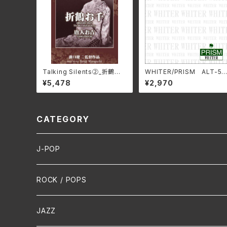
Talking Silents②_折鶴お
WHITER/PRISM ALT-51
千、唐人お吉 DMSF-1007
C(仕様:CD)
¥5,478
¥2,970
(仕様:DVD)
CATEGORY
J-POP
HR/HM
ROCK / POPS
演歌 / 歌謡曲
Oldies
JAZZ