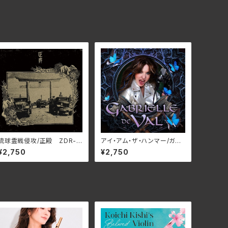
琉球霊戦侵攻/正殿 ZDR-1
アイ・アム・ザ・ハンマー/ガブ
03
リエル・デ・ヴァル RBNCD-
¥2,750
¥2,750
1442(仕様:CD)