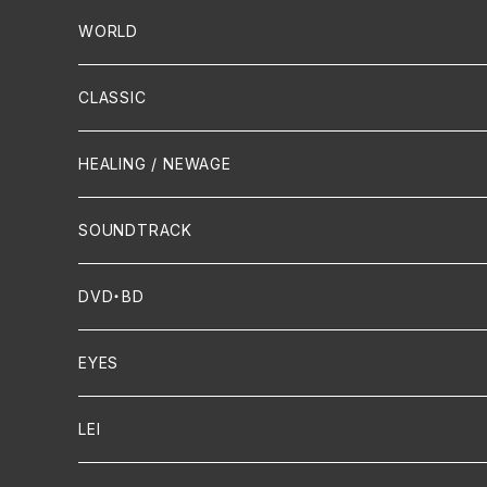
PUNK/HARDCORE
HR/HM
Vocal
WORLD
Hip-Hop/Dancehall Reggae
Piano
HAWAIIAN
CLASSIC
Crossover / Fusion
Chanson
Piano
HEALING / NEWAGE
Dixie / New Orleans
Flute
SOUNDTRACK
FUNK
Violin
DVD・BD
Cello
EYES
Guitar / Ukulele
LEI