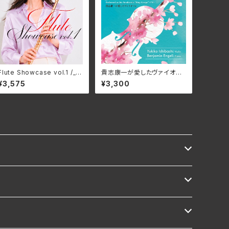
Flute Showcase vol.1 /_フ
貴志康一が愛したヴァイオリ
ルートショーケース vol.1/Var
ン/石橋幸子、 ベンジャミン・
¥3,575
¥3,300
ious Artists GNRS-003
エンゲリ KRS-5627(仕様:
8(仕様:CD)
CD)