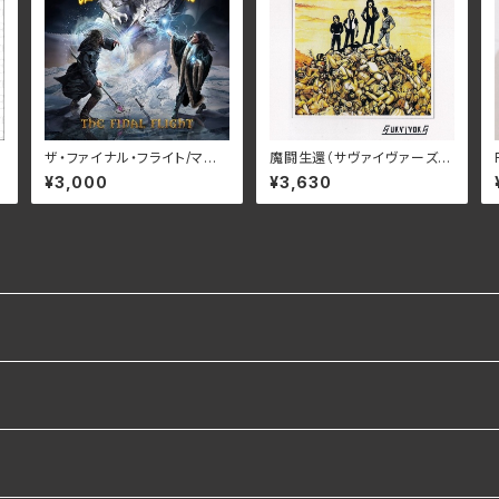
6
ザ・ファイナル・フライト/マル
魔闘⽣還（サヴァイヴァーズ）/
コ・ガラウズ・マジック・オペ
サムソン BELLE-264423
¥3,000
¥3,630
ラ RBNCD-1472(仕様:C
(仕様:SHM-CD)
D)