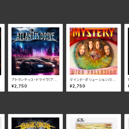
アトランティス・ドライヴ/アト
マインド・ポリューション/ミス
C
ランティス・ドライヴ RBNC
テリー RBNCD-1401(仕様:
¥2,750
¥2,750
D-1406(仕様:CD)
CD)