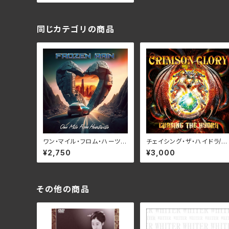
同じカテゴリの商品
ワン・マイル・フロム・ハーツヴ
チェイシング・ザ・ハイドラ/ク
ィル/フローズン・レイン RBN
リムゾン・グローリー RBN
¥2,750
¥3,000
CD-1383
D-1467(仕様:CD)
その他の商品