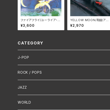
ファイアフライ/ユーライア・ヒ
YELLOW MOON/和田アキ
ープ BELLE-264388(仕様:
ラ ALT-527C(仕様:CD)
¥3,600
¥2,970
SHM-CD)
CATEGORY
J-POP
HR/HM
ROCK / POPS
演歌 / 歌謡曲
Oldies
JAZZ
PUNK/HARDCORE
HR/HM
Vocal
WORLD