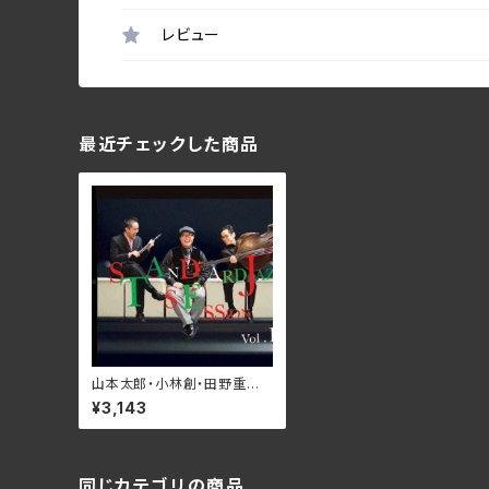
レビュー
最近チェックした商品
山本太郎・小林創・田野重松ト
リオ／スタンダードジャズセッ
¥3,143
ション Vol. YPM-034
同じカテゴリの商品