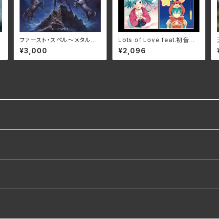
ファースト・スペル～メタル美
Lots of Love feat.初音ミ
魔女の呪い～/レザーウィッ
ク/初音ミク GRMD-1001
¥3,000
¥2,096
チ RBNCD-1470(仕様:C
(仕様:CD)
D)