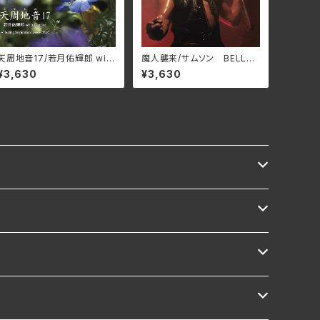
天周地音17/若月佑輝郎 with
魔⼈襲来/サムソン BELLE-
Garjue TXTH-0043(仕
264424(仕様:SHM-CD)
¥3,630
¥3,630
様:CD)