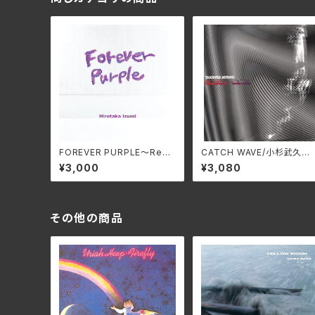
FOREVER PURPLE〜Rem
CATCH WAVE/小杉武久 
astered Edition〜/和泉宏
WAX-502C(仕様:CD)
¥3,000
¥3,080
隆 MMF-615
その他の商品