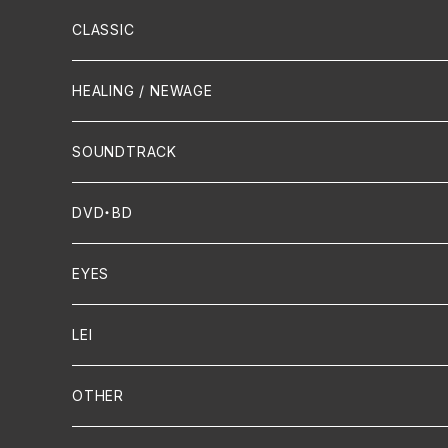
Hip-Hop/Dancehall Reggae
Piano
HAWAIIAN
CLASSIC
Crossover / Fusion
Chanson
Piano
HEALING / NEWAGE
Dixie / New Orleans
Flute
SOUNDTRACK
FUNK
Violin
DVD・BD
Cello
EYES
Guitar / Ukulele
LEI
Mandolin
OTHER