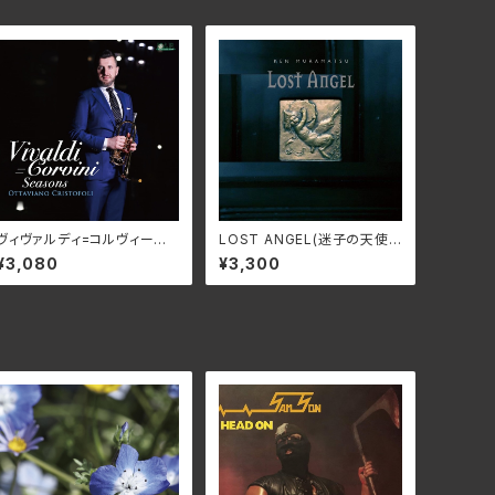
ヴィヴァルディ=コルヴィーニ:
LOST ANGEL(迷子の天使)
四季/オッタヴィアーノ・クリス
〜村松健ウィンターファンタジ
¥3,080
¥3,300
トーフォリ NARD-5083
ー〜/村松健 KNMN-2312
01