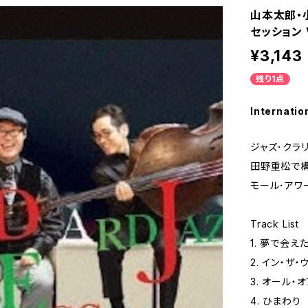
山本太郎・
セッション V
¥3,143
残り1点
Internatio
ジャズ･クラ
田野重松で構
モール･アワ
Track List
1. 夢で会え
2. イン・ザ
3. オール・
4. ひまわり