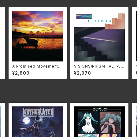
S
A Promised Movement〜
VISIONS/PRISM ALT-51
Remastered Edition〜/和
9C(仕様:SHM-CD)
¥2,800
¥2,970
泉宏隆 MMF-613