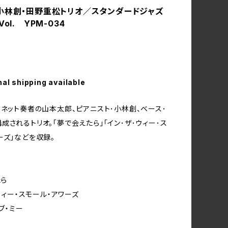
小林創・田野重松トリオ／スタンダードジャズ
ol. YPM-034
nal shipping available
リネット奏者の山本太郎、ピアニスト･小林創、ベース･
成されるトリオ。「夢で会えたら」「イン･ザ･ウィー･ス
ーズ」などを収録。
たら
・ウィー・スモール・アワーズ
オブ・ミー