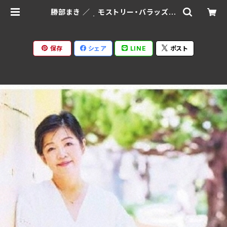
勝部まき ／ モストリー・バラッズ
YPM-086 | Ratspack Records
保存
シェア
LINE
ポスト