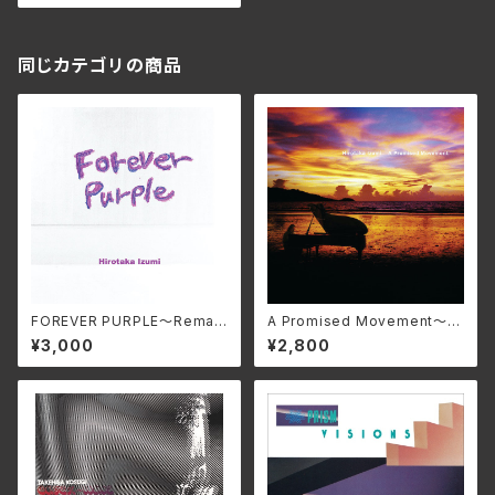
同じカテゴリの商品
FOREVER PURPLE〜Remas
A Promised Movement〜 R
tered Edition〜/和泉宏隆
emastered Edition〜/和泉宏
¥3,000
¥2,800
MMF-615
隆 MMF-613