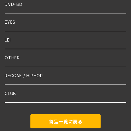
FUNK
Violin
DVD・BD
Cello
EYES
Guitar / Ukulele
LEI
Mandolin
OTHER
声楽
REGGAE / HIPHOP
吹奏楽
CLUB
古楽
商品一覧に戻る
Contemporary / Avangarde