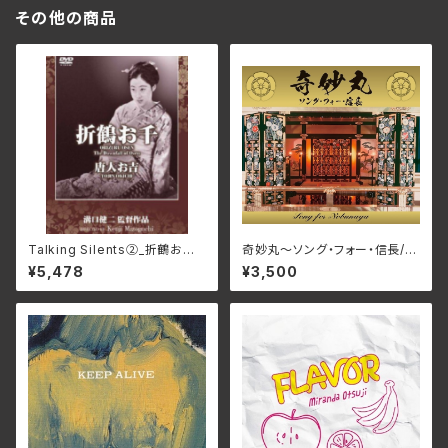
その他の商品
Talking Silents②_折鶴お千、
奇妙丸～ソング・フォー・信長/V
唐人お吉 DMSF-1007(仕様:
arious Artists RPES-4869
¥5,478
¥3,500
DVD)
(仕様:CD)