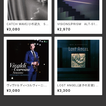
CATCH WAVE/小杉武久 SW
VISIONS/PRISM ALT-519C
AX-502C(仕様:CD)
(仕様:SHM-CD)
¥3,080
¥2,970
ヴィヴァルディ=コルヴィーニ:四
LOST ANGEL(迷子の天使) 〜
季/オッタヴィアーノ・クリストー
村松健ウィンターファンタジ
¥3,080
¥3,300
フォリ NARD-5083
ー〜/村松健 KNMN-231201