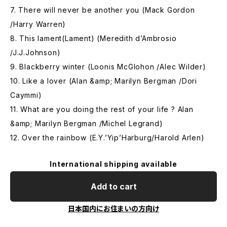
7. There will never be another you (Mack Gordon
/Harry Warren)
8. This lament(Lament) (Meredith d’Ambrosio
/J.J.Johnson)
9. Blackberry winter (Loonis McGlohon /Alec Wilder)
10. Like a lover (Alan &amp; Marilyn Bergman /Dori
Caymmi)
11. What are you doing the rest of your life ? Alan
&amp; Marilyn Bergman /Michel Legrand)
12. Over the rainbow (E.Y.’Yip’Harburg/Harold Arlen)
International shipping available
Add to cart
日本国内にお住まいの方向け