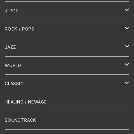
J-POP
HR/HM
ROCK / POPS
演歌 / 歌謡曲
Oldies
JAZZ
PUNK/HARDCORE
HR/HM
Vocal
WORLD
Hip-Hop/Dancehall Reggae
Piano
HAWAIIAN
CLASSIC
Crossover / Fusion
Chanson
Piano
HEALING / NEWAGE
Dixie / New Orleans
Flute
SOUNDTRACK