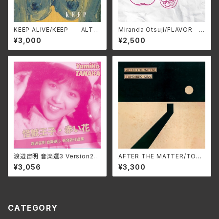
KEEP ALIVE/KEEP ALT-5
Miranda Otsuji/FLAVOR M
21C(仕様:CD)
RND-0008(仕様:CD)
¥3,000
¥2,500
渡辺宙明 音楽選3 Version2/
AFTER THE MATTER/TOM
田中由美子、根本由美、成松こだ
OHIKO KIRA HARV-0025
¥3,056
¥3,300
ま 3SCD-0072(仕様:CD)
(仕様:CD)
CATEGORY