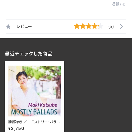
通報する
レビュー
(5)
最近チェックした商品
勝部まき ／ モストリー・バラッ
ズ YPM-086
¥2,750